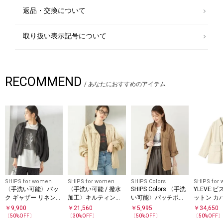
￥11,990
返品・交換について
取り扱い表示記号について
RECOMMEND
/
あなたにおすすめのアイテム
SHIPS for women
SHIPS for women
SHIPS Colors
SHIPS for
〈手洗い可能〉バッ
〈手洗い可能 / 撥水
SHIPS Colors:〈手洗
YLEVE:
ク ギャザー リネン
加工〉キルティング
い可能〉パッチポケ
ットン カ
ジップ ブルゾン
ベスト 付き マウンテ
ット ミリタリー ブル
ジャケッ
￥
9,900
￥
21,560
￥
5,995
￥
34,650
ン パーカー
ゾン
〔
50
%OFF〕
〔
30
%OFF〕
〔
50
%OFF〕
〔
50
%OFF