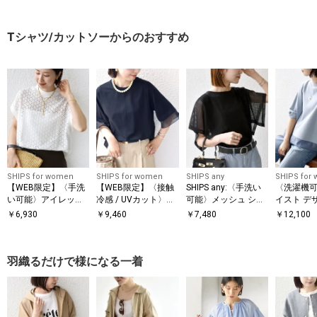
Tシャツ/カットソーからのおすすめ
SHIPS for women
SHIPS for women
SHIPS any
SHIPS for
【WEB限定】〈手洗
【WEB限定】〈接触
SHIPS any:〈手洗い
〈洗濯機可
い可能〉アイレット
冷感 / UVカット〉シ
可能〉メッシュ シア
イスト デ
クルーネック プルオ
アー オーガンジー コ
ー ハンカチ スリーブ
ー ドッキン
￥
6,930
￥
9,460
￥
7,480
￥
12,100
ーバー
ンビ プルオーバー
ドッキング TEE
羽織るだけで様になる一着