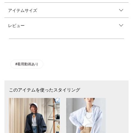
アイテムサイズ
今年らしいシルエットの軽やかな春アウター！
■デザイン
レビュー
ボリュームスリーブやペプラムシルエットなど、甘さのあるディテールが
ポイントのショートブルゾンです。
ウエストのギャザーはお好みで調節していただけます。
ゴールドで統一されたメタルパーツが程よいアクセントに。
■素材
割繊の糸を使用したナイロンとポリエステルの素材です。
色の染まり方に深みがあり、シンプルながらも存在感のある一枚。
#着用動画あり
ナイロン100％素材に比べてしわも気になりづらく、きれいめにも着てい
ただけます。
薄すぎず適度なハリ感があるタフタを使用しているため、軽やかな着心地
もポイントです。
このアイテムを使ったスタイリング
■コーディネート
ボリューム感があるのでタイトなボトムスと合わせるとバランスよく着て
いただけます。
程よい光沢感がカジュアルにもにもきれいめにも使えるブルゾンで、お仕
事用にもおすすめです。
■お問い合わせ品番：314-01-1283