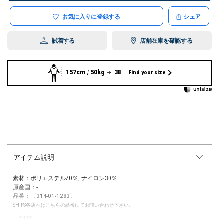
お気に入りに登録する
シェア
試着する
店舗在庫を確認する
157cm / 50kg
38
Find your size
アイテム説明
素材：ポリエステル70％, ナイロン30％
原産国：-
品番：〔314-01-1283〕
SHIPS各店へはこちらの品番にてお問い合わせ下さい。
―24SS―