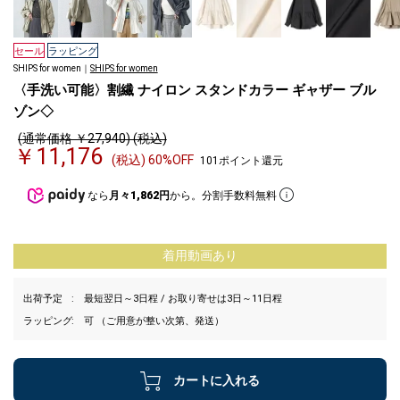
セール
ラッピング
SHIPS for women｜
SHIPS for women
〈手洗い可能〉割繊 ナイロン スタンドカラー ギャザー ブル
ゾン◇
(通常価格 ￥27,940) (税込)
￥11,176
(税込) 60%OFF
101ポイント還元
なら
月々1,862円
から。分割手数料無料
着用動画あり
出荷予定
最短翌日～3日程 / お取り寄せは3日～11日程
ラッピング
可 （ご用意が整い次第、発送）
カートに入れる