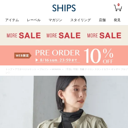
0
アイテム
レーベル
マガジン
スタイリング
店舗
発見
トップ
>
アウター/ジャケット
>
ブルゾン
>
WOMEN
> 〈手洗い可能〉割繊 ナイロン スタンドカラー ギャザー ブルゾ
ン◇