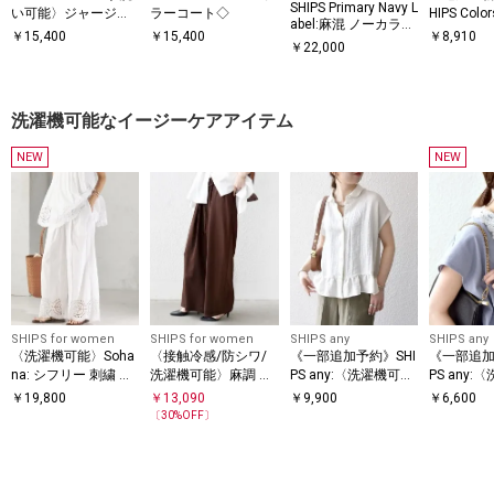
SHIPS Primary Navy L
い可能〉ジャージー
ラーコート◇
HIPS Col
abel:麻混 ノーカラー
メルトン ノーカラー
可能〉デニ
￥
15,400
￥
15,400
￥
8,910
ジャケット（セット
￥
22,000
コート 2◇
ラー ジャ
アップ対応）
洗濯機可能なイージーケアアイテム
NEW
NEW
SHIPS for women
SHIPS for women
SHIPS any
SHIPS any
〈洗濯機可能〉Soha
〈接触冷感/防シワ/
《一部追加予約》SHI
《一部追加
na: シフリー 刺繍 レ
洗濯機可能〉麻調 ウ
PS any:〈洗濯機可
PS any:
ース ワイド パンツ
エスト リボン インタ
能〉カラミ フレンチ
能〉レース
￥
19,800
￥
13,090
￥
9,900
￥
6,600
ック イージー パンツ
スリーブ ペプラム シ
レンチスリ
〔
30
%OFF〕
ャツ ブラウス
プルオー