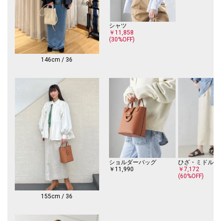
-------------------------------------
生地の厚み：中間
シャツ
伸縮性：無
￥11,858
透け感：無
(30%OFF)
光沢感：やや有
水洗い：可
146cm / 36
-------------------------------------
※日光や照明光での色あせにご注意ください。
※撮影環境により商品の色味が異なって見える場合がございます。商品の
お色味は、物撮り画像をご参考にしてください。
※末永く愛用頂く為に、アテンションタグを必ずご確認の上、着用又はお
取り扱い下さい。
※画像の商品はサンプルです。
実際の商品と仕様、加工、サイズが若干異なる場合がございます。
ショルダーバッグ
ひざ・ミドル丈
￥11,990
￥7,172
(60%OFF)
155cm / 36