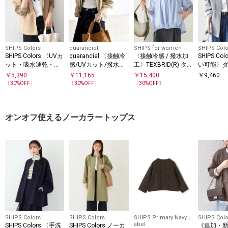
SHIPS Colors
quaranciel
SHIPS for women
SHIPS Colo
SHIPS Colors:〈UVカ
quaranciel:〈接触冷
〈接触冷感 / 撥水加
SHIPS Co
ット・吸水速乾・抗
感/UVカット/撥水〉
工〉TEXBRID(R) タフ
い可能〉
菌防臭〉サーパスウ
マルチファンクショ
タ ギャザー 羽織 ブ
ノーカラー
￥
5,390
￥
11,165
￥
15,400
￥
9,460
ェーブ パーカー◇
ン ライト ブルゾン
ルゾン
〔
30
%OFF〕
〔
30
%OFF〕
〔
30
%OFF〕
オンオフ使えるノーカラートップス
SHIPS Colors
SHIPS Colors
SHIPS Primary Navy L
SHIPS Colo
abel
SHIPS Colors:〈手洗
SHIPS Colors:ノーカ
《追加・新