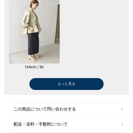
164cm / 36
もっと見る
Tシャツ/カットソー
Tシャツ/カットソー
ブラウス
Tシャツ/カットソー
Tシャツ/カットソー
ブーツ/ブーティー
ロング・マキシ丈
スニーカー
スリッポン/ロ
スリッポン/ロ
スリッポン/ロ
ニット/セータ
￥7,480
￥6,875
￥17,930
￥3,960
￥3,960
￥10,164
￥7,172
￥15,950
￥19,965
￥19,965
￥19,965
￥6,380
(60%OFF)
(50%OFF)
(60%OFF)
(60%OFF)
(60%OFF)
(60%OFF)
(50%OFF)
(50%OFF)
(50%OFF)
(60%OFF)
この商品について問い合わせする
配送・送料・手数料について
ショルダーバッグ