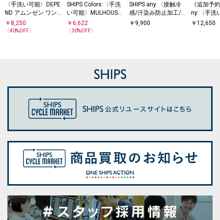
〈手洗い可能〉DEPE
SHIPS Colors:〈手洗
SHIPS any:〈接触冷
《追加予約》
ND アムンゼン ワン
い可能〉MULHOUSE
感/汗染み防止加工/
ny:〈手
ピース
フラワー プリント ワ
洗濯機可能〉スキッ
ット バン
￥
8,250
￥
6,622
￥
9,900
￥
12,650
ンピース◇
パー Aライン ワンピ
レンチ プ
〔
40
%OFF〕
〔
30
%OFF〕
ース
グ ワンピ