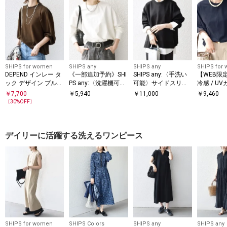
SHIPS for women
SHIPS any
SHIPS any
SHIPS for
DEPEND インレー タ
《一部追加予約》SHI
SHIPS any:〈手洗い
【WEB限
ック デザイン プルオ
PS any:〈洗濯機可
可能〉サイドスリッ
冷感 / U
ーバー
能〉インレイ ロング
ト クルーネック ルー
アー オー
￥
7,700
￥
5,940
￥
11,000
￥
9,460
スリーブ コンパクト
ズ プルオーバー
ンビ プル
〔
30
%OFF〕
プルオーバー
デイリーに活躍する洗えるワンピース
SHIPS for women
SHIPS Colors
SHIPS any
SHIPS any