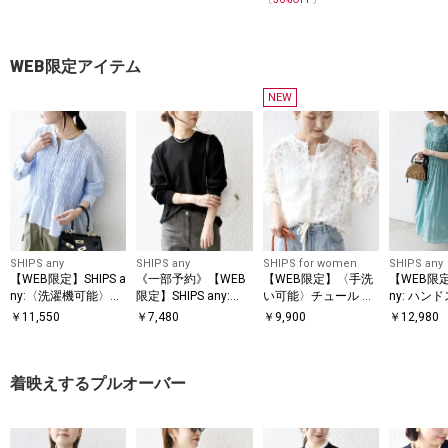
WEB限定アイテム
NEW
SHIPS any
SHIPS any
SHIPS for women
SHIPS any
【WEB限定】SHIPS a
《一部予約》【WEB
【WEB限定】〈手洗
【WEB限定】
ny:〈洗濯機可能〉シ
限定】SHIPS any:
い可能〉チュール フ
ny: ハン
アー シャーリング プ
〈手洗い可能〉スウ
ェザー レース 羽織
グ コットン フレア
￥
11,550
￥
7,480
￥
9,900
￥
12,980
チフリル ペプラム ブ
ェットライク ニット
ノースリー
ラウス
プルオーバー
ース
着映えするプルオーバー