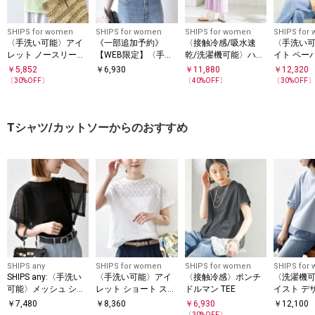
SHIPS for women
SHIPS for women
SHIPS for women
SHIPS for
〈手洗い可能〉アイ
《一部追加予約》
〈接触冷感/吸水速
〈手洗い
レット ノースリーブ
【WEB限定】〈手洗
乾/洗濯機可能〉ハイ
イト ペー
フレア プルオーバー
い可能〉アイレット
ゲージ ポンチ ノース
ク ニット
￥
5,852
￥
6,930
￥
11,880
￥
12,320
クルーネック プルオ
リーブ ワンピース
ン
〔
30
%OFF〕
〔
40
%OFF〕
〔
30
%OFF
ーバー
Tシャツ/カットソーからのおすすめ
SHIPS any
SHIPS for women
SHIPS for women
SHIPS for
SHIPS any:〈手洗い
〈手洗い可能〉アイ
〈接触冷感〉ポンチ
〈洗濯機可
可能〉メッシュ シア
レット ショート スリ
ドルマン TEE
イスト デ
ー ハンカチ スリーブ
ーブ プルオーバー
ー ドッキン
￥
7,480
￥
8,360
￥
6,930
￥
12,100
ドッキング TEE
〔
30
%OFF〕