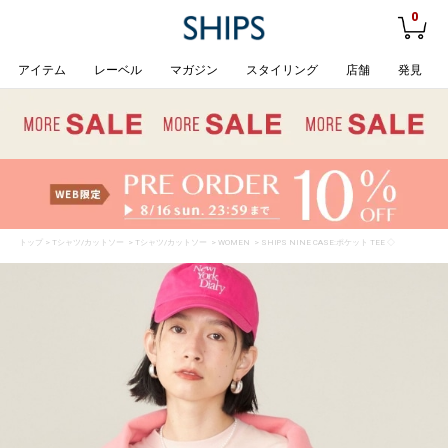
0
アイテム
レーベル
マガジン
スタイリング
店舗
発見
トップ
>
Tシャツ/カットソー
>
Tシャツ/カットソー
>
WOMEN
> SHIPS NINE CASE:ポケット TEE ◇