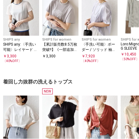
SHIPS any
SHIPS for women
SHIPS for women
SHIPS for
Loro:Mign
SHIPS any:〈手洗い
【累計販売数8.5万枚
〈手洗い可能〉ボー
G SLEEVE
可能〉レイヤード シ
突破!!】《一部追加予
ダー / ソリッド 袖ギ
￥
10,450
アー ワッフル TEE
約》【WEB限定】 SH
ャザー ショートスリ
￥
3,300
￥
3,300
￥
7,920
〔
50
%OFF
IPS ラウンド プリン
ーブ プルオーバー
〔
40
%OFF〕
〔
40
%OFF〕
ト ロゴ TEE
着回し力抜群の洗えるトップス
NEW