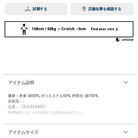
試着する
店舗在庫を確認する
158cm / 50kg
Crotch -3cm
Find your size
アイテム説明
素材：本体: 綿50%, ポリエステル50%, 衿部分: 綿100%
原産国：-
品番：〔312-32-0953〕
SHIPS各店へはこちらの品番にてお問い合わせ下さい。
―24SS―
アイテムサイズ
夏の万能アイテム！ ボトムを選ばないコンパクトTシャツ