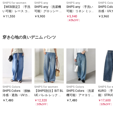
SHIPS for women
SHIPS any
SHIPS any
SHIPS Colo
【WEB限定】〈手洗
SHIPS any:〈洗濯機
SHIPS any:〈手洗い
SHIPS Co
い可能〉レース コン
可能〉グロッシー ド
可能〉リネン ミック
冷感・UV
ビ ショート スリーブ
ロスト バンドカラー
ス Vネック ショート
濯機可能
￥
11,550
￥
9,900
￥
5,940
￥
3,960
カットソー
フレンチ シャツ
シアー カーディガン
スリーブ S
〔
40
%OFF〕
ロゴ TEE
穿き心地の良いデニム パンツ
SHIPS Colors
SHIPS for women
SHIPS Colors
SHIPS for
SHIPS Colors:〈接触
【SHIPS別注】BIT BL
SHIPS Colors:〈洗濯
KURO:〈
冷感・遮熱・UVカッ
UE:バレル レック デ
機可能〉アマヨリ ワ
能〉STRU
ト〉ファンクション
ニム パンツ
イド ルーズ デニム◇
ニム パン
￥
7,480
￥
12,320
￥
7,480
￥
17,600
デニム イージー パン
〔
30
%OFF〕
〔
50
%OFF
ツ◇