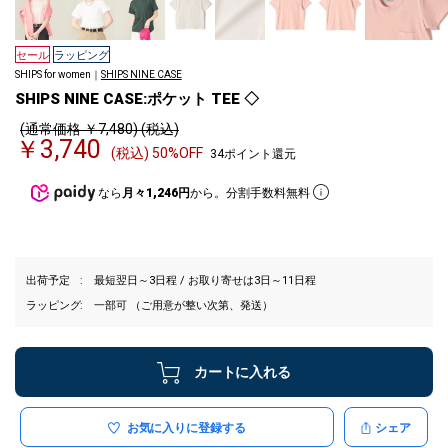
セール
ラッピング
SHIPS for women｜
SHIPS NINE CASE
SHIPS NINE CASE:ポケット TEE ◇
(通常価格 ￥7,480) (税込)
￥3,740
(税込) 50%OFF
34ポイント還元
なら
月々1,246円
から。分割手数料無料
出荷予定
最短翌日～3日程 / お取り寄せは3日～11日程
ラッピング
一部可 （ご用意が整い次第、発送）
カートに入れる
お気に入りに登録する
シェア