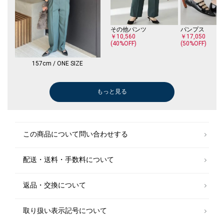
その他パンツ
パンプス
￥10,560
￥17,050
(40%OFF)
(50%OFF)
157cm / ONE SIZE
もっと見る
ロング・マキシ丈
ネックレス
ネックレス
サンダル/エスパドリーユ
サンダル/エスパドリーユ
￥15,950
￥33,572
￥6,985
￥6,985
￥7,920
(50%OFF)
(30%OFF)
(50%OFF)
(50%OFF)
この商品について問い合わせする
配送・送料・手数料について
返品・交換について
取り扱い表示記号について