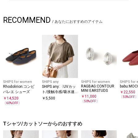
RECOMMEND
/
あなたにおすすめのアイテム
SHIPS for women
SHIPS any
SHIPS for women
SHIPS for
RAGBAG:CONTOUR
babu:MOC
Rhodolirion:コンビ
SHIPS any:〈UVカッ
MINI EARSTUDS
バレエ シューズ
ト/接触冷感/吸水速
￥
22,550
￥
11,000
乾/洗濯機可能〉USA
〔
50
%OFF
￥
14,520
￥
5,500
〔
50
%OFF〕
コットン ツイスト TE
〔
60
%OFF〕
E
Tシャツ/カットソーからのおすすめ