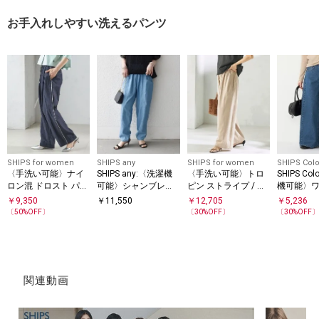
お手入れしやすい洗えるパンツ
SHIPS for women
SHIPS any
SHIPS for women
SHIPS Colo
〈手洗い可能〉ナイ
SHIPS any:〈洗濯機
〈手洗い可能〉トロ
SHIPS Co
ロン混 ドロスト パン
可能〉シャンブレー
ピン ストライプ / 無
機可能〉ワ
ツ
デニム ポケット テー
地 ウエスト ギャザー
ム◇
￥
9,350
￥
11,550
￥
12,705
￥
5,236
パード パンツ
パンツ
〔
50
%OFF〕
〔
30
%OFF〕
〔
30
%OFF
関連動画