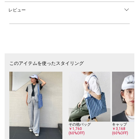
■デザイン
レビュー
NINE CASE定番のコンパクトなポケットTシャツ。
コットン・ポリエステルの素材で、古着のような表情の1枚に仕上がって
います。
コンパクトなサイジングで合わせるボトムを選ばない万能Tシャツです！
■お問い合わせ品番：312-32-0953
【SHIPS NINE CASE】（シップス ナインケース）
シップス ナインケースは毎シーズンスタイリングを提案するブランドと
して2023年秋冬シーズンにデビュー。
このアイテムを使ったスタイリング
時代感を取り入れたスタンダードなアイテムを中心に展開します。
※撮影環境により商品の色味が異なって見える場合がございます。商品の
お色味は、物撮り画像をご参考にしてください。
※末永く愛用頂く為に、アテンションタグを必ずご確認の上、着用又はお
取り扱い下さい。
※画像の商品はサンプルです。
実際の商品と仕様、加工、サイズが若干異なる場合がございます。
その他バッグ
キャップ
￥1,760
￥3,168
(60%OFF)
(60%OFF)