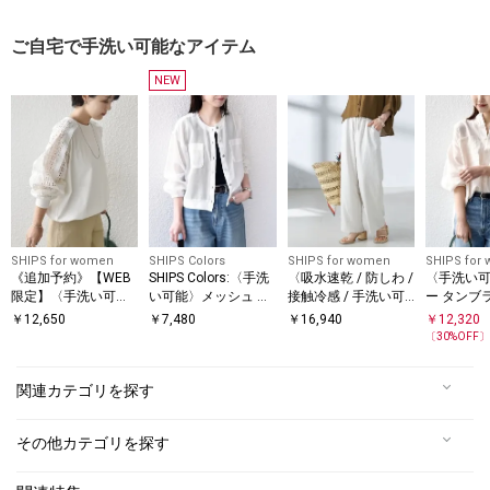
ご自宅で手洗い可能なアイテム
NEW
SHIPS for women
SHIPS Colors
SHIPS for women
SHIPS for
《追加予約》【WEB
SHIPS Colors:〈手洗
〈吸水速乾 / 防しわ /
〈手洗い
限定】〈手洗い可
い可能〉メッシュ ノ
接触冷感 / 手洗い可
ー タンブ
能〉レース コンビ カ
ーカラー ハオリ 2◇
能〉ツイル ドロスト
ト デザイ
￥
12,650
￥
7,480
￥
16,940
￥
12,320
ットソー
パンツ
〔
30
%OFF
関連カテゴリを探す
その他カテゴリを探す