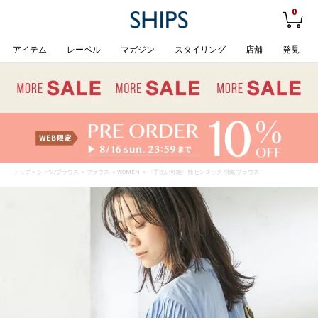
0
アイテム
レーベル
マガジン
スタイリング
店舗
発見
トップ
>
シャツ/ブラウス
>
ブラウス
>
WOMEN
> 〈手洗い可能〉袖 ピンタック 羽織 ブラウス