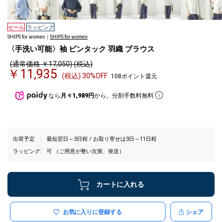
セール
ラッピング
SHIPS for women｜
SHIPS for women
〈手洗い可能〉袖 ピンタック 羽織 ブラウス
(通常価格 ￥17,050) (税込)
￥11,935
(税込) 30%OFF
108ポイント還元
なら
月々1,989円
から。分割手数料無料
出荷予定
最短翌日～3日程 / お取り寄せは3日～11日程
ラッピング
可 （ご用意が整い次第、発送）
カートに入れる
お気に入りに登録する
シェア