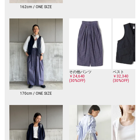
伸縮性：無
透け感：オフホワイト有
162cm / ONE SIZE
光沢感：やや有
ポケット：無
手洗い：手洗い可
-------------------------------------
※【着丈】後ろ身頃の上端中心より計測しております。予めご留意くださ
い。
※製品の特性上、洗濯の後に縮みや型崩れ、斜行（ねじれ）が生じますの
でご留意ください。
※日光や照明等に長時間当たると色褪せしますのでご注意ください。
※撮影環境により商品の色味が異なって見える場合がございます。商品の
その他パンツ
ベスト
お色味は、物撮り画像をご参考にしてください。
￥24,640
￥32,340
※末永く愛用頂く為に、アテンションタグを必ずご確認の上、着用又はお
(30%OFF)
(30%OFF)
取り扱いください。
170cm / ONE SIZE
※画像の商品はサンプルです。
実際の商品と仕様、加工、サイズが若干異なる場合がございます。