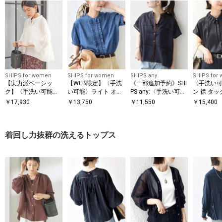
SHIPS for women
SHIPS for women
SHIPS any
SHIPS for
【実力派ベーシッ
【WEB限定】〈手洗
《一部追加予約》SHI
〈手洗い
ク】〈手洗い可能〉
い可能〉ライト オン
PS any:〈手洗い可
ン 襟 タッ
シルク混 シアー 羽織
ス フリル デニム 半
能〉エンブロイダリ
ン ブラウ
￥
17,930
￥
13,750
￥
11,550
￥
15,400
シャツ
袖 シャツ
ー レース シアー フ
レンチスリーブ シャ
ツ
着回し力抜群の洗えるトップス