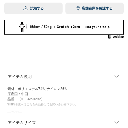
試着する
店舗在庫を確認する
158cm / 50kg
Crotch +2cm
Find your size
アイテム説明
素材：ポリエステル74%, ナイロン26%
原産国：中国
品番：〔311-62-0292〕
SHIPS各店へはこちらの品番にてお問い合わせ下さい。
―26SS―
アイテムサイズ
さりげない抜け感と上品さのバランスが絶妙なピンタックブラウス