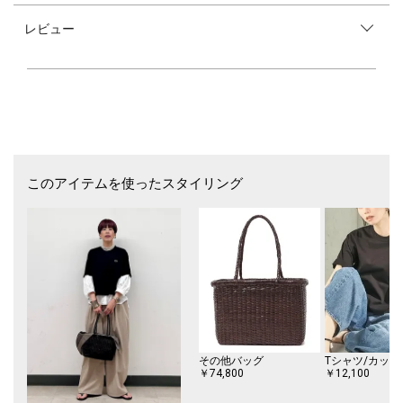
■デザイン
レビュー
タイプライターのバンドカラーシャツブラウスです。
袖山のピンタックがデザインのポイントになっています。
袖口のボタンは2個付いており調節が可能です。
簡単に袖口をまくることができます。
裾にかけてフレアを入れた動きのあるシルエットになっています。
両脇にシャツテイルのスリットを入れ、抜け感をプラスしました。
■素材
ナイロン混ポリエステルのワッシャータイプライター素材です。
さらっとした肌触りで肌離れも良く、夏でも活躍します。
このアイテムを使ったスタイリング
ハリ過ぎずしなやかなので程よいドレープ感が出ます。
※色によりワッシャー感に強弱がございます。
※ネイビーは風合いが他の色より若干固く、ヴィンテージ感もさらに強く
なっています。
■コーディネート
1枚着シャツとしても、羽織りとしても使え、汎用性抜群のシャツです。
オンオフで活躍する1枚です。
■お問い合わせ品番：311-62-0292
その他バッグ
Tシャツ/カット
-------------------------------------
￥74,800
￥12,100
生地の厚み：中間