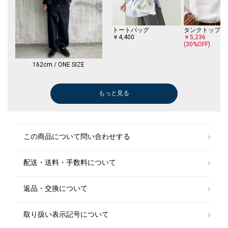
トートバッグ
￥4,400
￥5,236
(30%OFF)
162cm / ONE SIZE
もっと見る
ショルダーバッグ
ボストンバッグ
ショルダーバッグ
トートバッグ
ショルダーバッグ
トートバッグ
ボストンバッグ
トートバッグ
ショルダーバッグ
タンクトップ/キャミソール
その他パンツ
その他パンツ
Tシャツ/カット
その他パンツ
チノパンツ
パンプス
シャツ
￥29,260
￥16,500
￥5,236
￥29,260
￥38,500
￥11,990
￥11,880
￥16,500
￥11,880
￥9,240
￥16,940
￥9,900
￥16,940
￥38,500
￥15,950
￥6,930
￥16,940
￥13,860
￥16,500
￥14,080
(30%OFF)
(30%OFF)
(30%OFF)
(40%OFF)
(40%OFF)
(40%OFF)
(30%OFF)
(50%OFF)
この商品について問い合わせする
配送・送料・手数料について
返品・交換について
取り扱い表示記号について