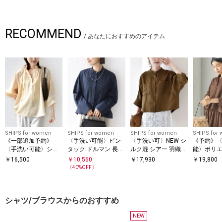
RECOMMEND
/
あなたにおすすめのアイテム
SHIPS for women
SHIPS for women
SHIPS for women
SHIPS for
《一部追加予約》
〈手洗い可能〉ピン
〈手洗い可〉NEW シ
《予約》
〈手洗い可能〉シア
タック ドルマン 長袖
ルク混 シアー 羽織
能〉ポリエ
ー タンブラー リボン
シャツ
シャツ
エード シ
￥
16,500
￥
10,560
￥
17,930
￥
19,800
デザイン 長袖 ブラウ
〔
40
%OFF〕
ス
シャツ/ブラウスからのおすすめ
NEW