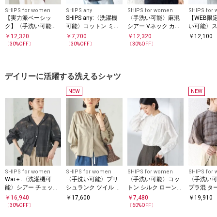
SHIPS for women
SHIPS any
SHIPS for women
SHIPS for
【実力派ベーシッ
SHIPS any:〈洗濯機
〈手洗い可能〉麻混
【WEB限
ク】〈手洗い可能〉I
可能〉コットン ミッ
シアー Vネック カー
い可能〉
MPERIAL LINEN 混 バ
クス ハシゴ レース
ディガン
ジョーゼッ
￥
12,320
￥
7,700
￥
12,320
￥
12,100
ンドカラー スキッパ
ギャザー ブラウス
ツ ブラウ
〔
30
%OFF〕
〔
30
%OFF〕
〔
30
%OFF〕
ー シャツ
デイリーに活躍する洗えるシャツ
NEW
NEW
SHIPS for women
SHIPS for women
SHIPS for women
SHIPS for
Wai＋:〈洗濯機可
〈手洗い可能〉プリ
〈手洗い可能〉コッ
〈手洗い
能〉シアー チェック
シュランク ツイル シ
トン シルク ローン
プラ混 タ
フーディー シャツ
ョート シャツ 羽織
フリル ブラウス
ック ブラ
￥
16,940
￥
17,600
￥
7,480
￥
19,910
〔
30
%OFF〕
〔
60
%OFF〕