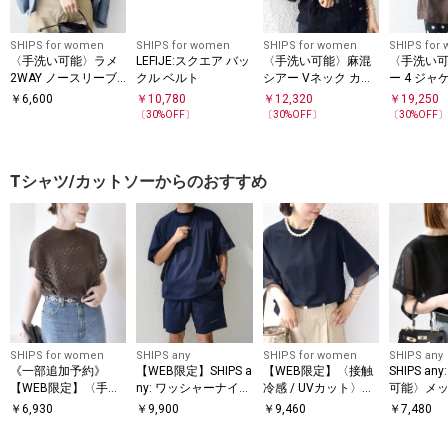
SHIPS for women
SHIPS for women
SHIPS for women
SHIPS for
〈手洗い可能〉ラメ
LEFIJE:スクエア バッ
〈手洗い可能〉麻混
〈手洗い
2WAY ノースリーブ
クル ベルト
シアー Vネック カー
ー 4 ジャケ
プルオーバー
ディガン
￥
6,600
￥
10,780
￥
12,320
￥
19,250
〔
30
%OFF〕
〔
30
%OFF〕
〔
30
%OFF
Tシャツ/カットソーからのおすすめ
SHIPS for women
SHIPS any
SHIPS for women
SHIPS any
《一部追加予約》
【WEB限定】SHIPS a
【WEB限定】〈接触
SHIPS a
【WEB限定】〈手洗
ny: ワッシャーナイロ
冷感 / UVカット〉シ
可能〉メッ
い可能〉アイレット
ン スピンドル Tシャ
アー オーガンジー コ
ー ハンカ
￥
6,930
￥
9,900
￥
9,460
￥
7,480
クルーネック プルオ
ツ＋イージーショー
ンビ プルオーバー
ドッキング 
ーバー
ツ セットアップ◆