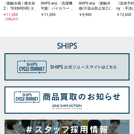
〈接触冷感 / 撥水加
SHIPS any:〈洗濯機
SHIPS any:〈接触冷
《追加予約》
工〉TEXBRID(R) タフ
可能〉バイカラー シ
感/汗染み防止加工/
ny:〈手
タ ノースリーブ ブラ
ョートスリーブ プル
洗濯機可能〉スキッ
ット バン
￥
11,550
￥
11,000
￥
9,900
￥
12,650
ウス
オーバー
パー Aライン ワンピ
レンチ プ
〔
30
%OFF〕
ース
グ ワンピ