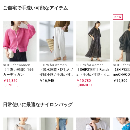
ご自宅で手洗い可能なアイテム
NEW
SHIPS for women
SHIPS for women
SHIPS for women
SHIPS for
〈手洗い可能〉16G
〈吸水速乾 / 防しわ /
【SHIPS別注】Fanak
【SHIPS別注
カーディガン
接触冷感 / 手洗い可
a:〈手洗い可能〉ク
meCHAC
能〉ツイル ドロスト
リンクル 袖 フレア
可能〉シア
￥
12,320
￥
16,940
￥
10,780
￥
19,800
パンツ
ワンピース
ブラウス
〔
30
%OFF〕
〔
30
%OFF〕
ー対応可
日常使いに最適なナイロンバッグ