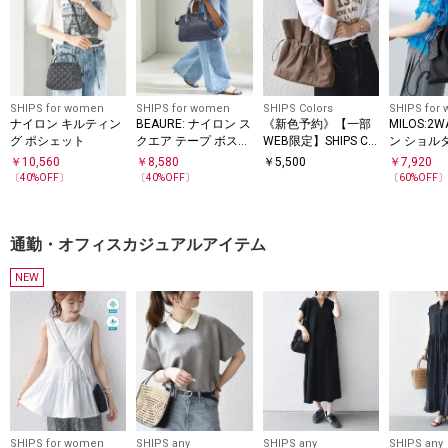
SHIPS for women
SHIPS for women
SHIPS Colors
SHIPS for
ナイロン キルティン
BEAURE: ナイロン ス
《新色予約》【一部
MILOS:2
グ ポシェット
クエア テープ ボスト
WEB限定】SHIPS Col
ン ショル
ン
ors: A4 ナイロン ギ
￥
10,560
￥
8,580
￥
5,500
￥
7,920
ャザー トートバッグ
〔
40
%OFF〕
〔
40
%OFF〕
〔
60
%OFF
◆
通勤・オフィスカジュアルアイテム
NEW
SHIPS for women
SHIPS any
SHIPS any
SHIPS any