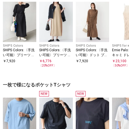
SHIPS Colors
SHIPS Colors
SHIPS Colors
SHIPS for
SHIPS Colors:〈手洗
SHIPS Colors:〈手洗
SHIPS Colors:〈手洗
Ernie Pa
い可能〉プリーツ デ
い可能〉プリーツ コ
い可能〉ドット プリ
キャミ ド
ザイン ロングスリー
ンビ ジャンパー ワン
ント プリーツ シャツ
￥
7,920
￥
6,776
￥
7,920
￥
23,100
ブ ワンピース◇
ピース
ワンピース
〔
20
%OFF〕
〔
50
%OFF
一枚で様になるポケットTシャツ
NEW
NEW