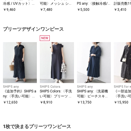
冷感 / UVカット〉シ
可能〉メッシュ シア
PS any:〈接触冷感/
計販売数1
アー オーガンジー コ
ー ハンカチ スリーブ
汗染み防止加工/洗濯
破!!】【W
￥
9,460
￥
7,480
￥
5,500
￥
3,410
ンビ プルオーバー
ドッキング TEE
機可能〉ドロスト フ
HIPS: マイ
レンチスリーブ TEE
ロゴ ポケ
ツ
プリーツデザインワンピース
NEW
SHIPS any
SHIPS Colors
SHIPS any
SHIPS for
《追加予約》SHIPS a
SHIPS Colors:〈手洗
SHIPS any:〈洗濯機
《一部追
ny:〈手洗い可能〉ド
い可能〉プリーツ デ
可能〉ピーチスキン
〈手洗い
ット バンドカラー フ
ザイン シャツ ワンピ
サイド プリーツ バン
ト / 花柄
￥
12,650
￥
8,910
￥
13,750
￥
15,950
レンチ プリーツ ロン
ース2◇
ドカラー シャツ ワン
ー サイド
グ ワンピース
ピース
ワンピー
1枚で決まるプリーツワンピース