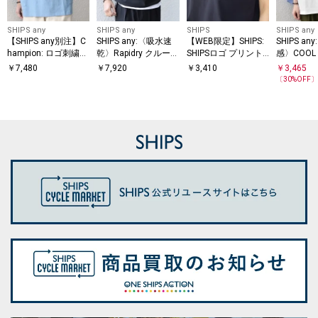
SHIPS any
SHIPS any
SHIPS
SHIPS any
【SHIPS any別注】C
SHIPS any:〈吸水速
【WEB限定】SHIPS:
SHIPS a
hampion: ロゴ刺繍
乾〉Rapidry クルーネ
SHIPSロゴ プリント
感〉COOL 
ドルマン キャンプポ
ック スピンドル ポケ
ポケット Tシャツ
ムース リ
￥
7,480
￥
7,920
￥
3,410
￥
3,465
ケット Tシャツ◇
ット Tシャツ◇
ケット Tシ
〔
30
%OFF
◇