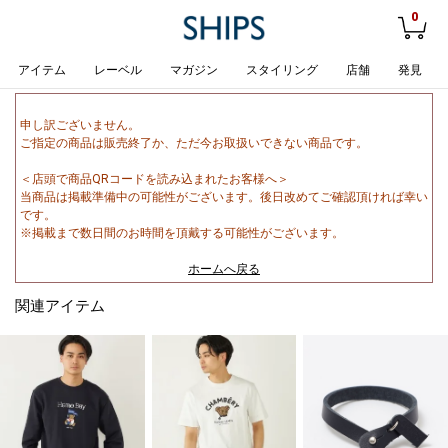
0
アイテム
レーベル
マガジン
スタイリング
店舗
発見
申し訳ございません。
ご指定の商品は販売終了か、ただ今お取扱いできない商品です。
＜店頭で商品QRコードを読み込まれたお客様へ＞
当商品は掲載準備中の可能性がございます。後日改めてご確認頂ければ幸い
です。
※掲載まで数日間のお時間を頂戴する可能性がございます。
ホームへ戻る
関連アイテム