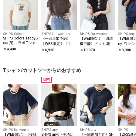
SHIPS Colors
SHIPS for women
SHIPS for women
SHIPS any
SHIPS Colors:TeddyB
《一部追加予約》
【WEB限定】〈洗濯
【WEB限定】
ear(R) コラボ Tシャ
【WEB限定】〈手洗
機可能〉ドット 花柄
ny: ワッ
ツ◇
い可能〉アイレット
サイド プリーツ フレ
ン スピン
￥
4,400
￥
6,930
￥
13,970
￥
9,900
クルーネック プルオ
ンチスリーブ ワンピ
ツ＋イー
ーバー
ース
ツ セット
Tシャツ/カットソーからのおすすめ
NEW
SHIPS for women
SHIPS any
SHIPS any
SHIPS
【WEB限定】〈接触
SHIPS any:〈手洗い
《一部追加予約》SHI
【26SS新