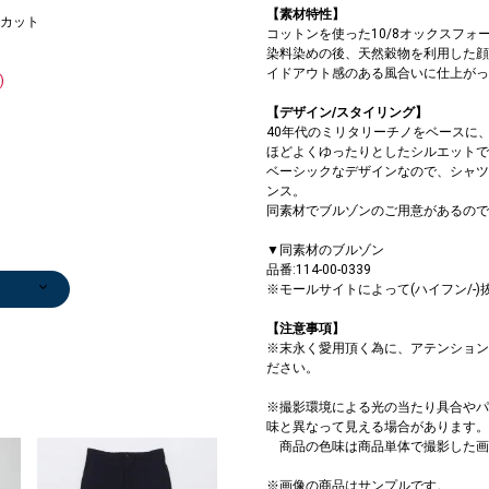
【素材特性】
/カット
コットンを使った10/8オックスフ
染料染めの後、天然穀物を利用した顔
イドアウト感のある風合いに仕上がっ
)
【デザイン/スタイリング】
40年代のミリタリーチノをベースに
ほどよくゆったりとしたシルエットで
ベーシックなデザインなので、シャツ
ンス。
同素材でブルゾンのご用意があるので
▼同素材のブルゾン
品番:114-00-0339
※モールサイトによって(ハイフン/-
/カット
ガン
/カット
ト
/カット
/カット
ト
セータ
中綿ジ
ト
/カット
セータ
セータ
セータ
中綿ジ
中綿ジ
/マフ
/マフ
サング
中綿ジ
ラーコ
セータ
セータ
ン/ロ
ト
ト
サング
/カット
ト
サング
/カット
/カット
シャツ
サンダル/エス
カーディガン
ステンカラーコ
カーディガン
ベルト/サスペ
ショルダーバッ
スウェット
ニット/セータ
スニーカー
ストール/マフ
ストール/マフ
ニット/セータ
ニット/セータ
ニット/セータ
ニット/セータ
ニットキャップ
ストール/マフ
Tシャツ/カット
スニーカー
スウェット
Tシャツ/カット
カーディガン
ショルダーバッ
ニット/セータ
シャツ
カーディガン
ショルダーバッ
スリッポン/ロ
キャップ
ストール/マフ
ストール/マフ
ストール/マフ
ストール/マフ
キャップ
ストール/マフ
ショルダーバッ
ニットキャップ
ストール/マフ
キャップ
0
0
0
0
0
￥5,236
パドリーユ
￥4,620
ート
￥4,620
ンダー
グ
￥4,543
ー
￥8,910
ラー
ラー
ー
ー
ー
ー
￥2,200
ラー
ソー
￥8,910
￥4,543
ソー
￥4,752
グ
ー
￥4,488
￥4,752
グ
ーファー
￥1,914
ラー
ラー
ラー
ラー
￥3,234
ラー
グ
￥2,200
ラー
￥1,914
【注意事項】
)
)
)
)
8
)
)
)
4
0
)
4
0
0
)
)
)
)
(30%OFF)
￥7,920
(30%OFF)
￥22,990
(30%OFF)
￥6,930
￥6,600
(30%OFF)
￥5,940
￥11,000
￥14,960
￥7,920
￥7,920
￥7,920
￥4,851
￥5,500
￥4,400
(30%OFF)
￥4,950
(40%OFF)
￥4,950
￥5,544
(40%OFF)
(40%OFF)
￥4,950
￥14,960
(40%OFF)
￥5,500
￥5,500
￥14,960
￥14,960
(40%OFF)
￥5,500
￥4,950
￥5,500
(40%OFF)
※末永く愛用頂く為に、アテンション
)
)
)
)
)
)
)
)
)
(30%OFF)
(30%OFF)
ださい。
※撮影環境による光の当たり具合やパ
味と異なって見える場合があります。
商品の色味は商品単体で撮影した画
※画像の商品はサンプルです。