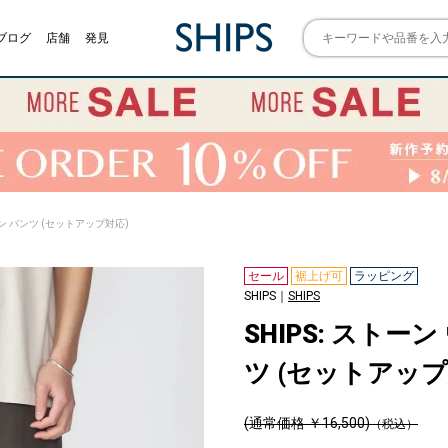
ブログ
店舗
発見
トン パンツ (セットアップ対応)
セール
裾上げ可
ラッピング
SHIPS｜
SHIPS
SHIPS: ストー
ツ (セットアップ
(通常価格 ￥16,500)
（税込）