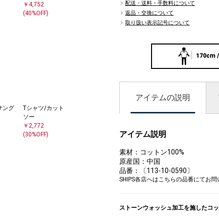
配送・送料・手数料について
￥4,752
返品・交換について
(40%OFF)
取り扱い表示記号について
170cm /
アイテムの説明
サング
Tシャツ/カット
ソー
￥2,772
アイテム説明
(30%OFF)
素材：コットン100%
原産国：中国
品番：〔113-10-0590〕
SHIPS各店へはこちらの品番にてお
ストーンウォッシュ加工を施したコッ