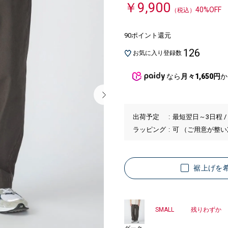
￥9,900
40%OFF
（税込）
90ポイント還元
126
お気に入り登録数
なら
月々1,650円
か
出荷予定
最短翌日～3日程 /
ラッピング
可 （ご用意が整
裾上げを
SMALL
残りわずか