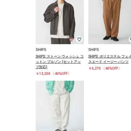
SHIPS
SHIPS
SHIPS: ストーン ウォッシュ コ
SHIPS: ポリエステル フェ
ットン ブルゾン (セットアッ
スエード イージー パンツ
プ対応)
￥6,270
〔40%OFF〕
￥13,200
〔40%OFF〕