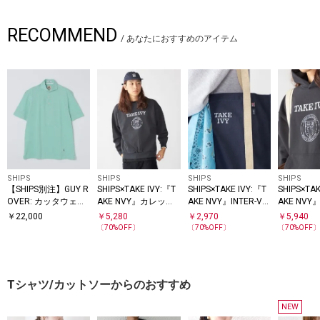
RECOMMEND
/
あなたにおすすめのアイテム
SHIPS
SHIPS
SHIPS
SHIPS
【SHIPS別注】GUY R
SHIPS×TAKE IVY:『T
SHIPS×TAKE IVY:『T
SHIPS×TAK
OVER: カッタウェイ
AKE NVY』カレッジ
AKE NVY』INTER-VA
AKE NV
カラー メランジ ポロ
スウェット クルーネ
RSITYトートバッグ
ロゴ スウ
￥
22,000
￥
5,280
￥
2,970
￥
5,940
シャツ
ック トレーナー
ディ
〔
70
%OFF〕
〔
70
%OFF〕
〔
70
%OFF
Tシャツ/カットソーからのおすすめ
NEW