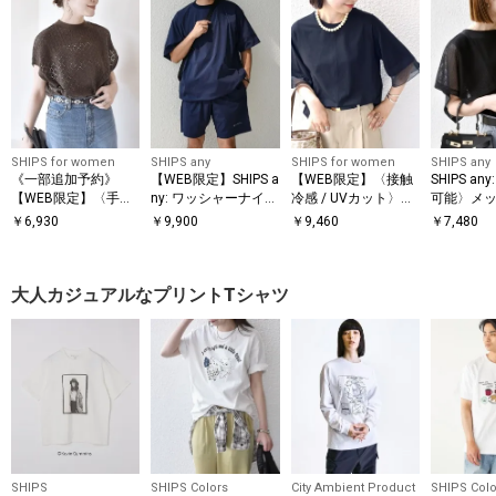
SHIPS for women
SHIPS any
SHIPS for women
SHIPS any
《一部追加予約》
【WEB限定】SHIPS a
【WEB限定】〈接触
SHIPS a
【WEB限定】〈手洗
ny: ワッシャーナイロ
冷感 / UVカット〉シ
可能〉メッ
い可能〉アイレット
ン スピンドル Tシャ
アー オーガンジー コ
ー ハンカ
￥
6,930
￥
9,900
￥
9,460
￥
7,480
クルーネック プルオ
ツ＋イージーショー
ンビ プルオーバー
ドッキング 
ーバー
ツ セットアップ◆
大人カジュアルなプリントTシャツ
SHIPS
SHIPS Colors
City Ambient Product
SHIPS Colo