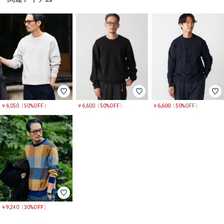
￥6,050〔50%OFF〕
￥6,600〔50%OFF〕
￥6,600〔50%OFF〕
￥9,240〔30%OFF〕