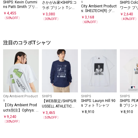
s
SHIPS: Kevin Cummi
さかがみ家×SHIPS:コ
SHIPS Co
City Ambient Product
ns Patti Smith プリン
ラボ プリント Tシャ
ワーク プリ
s: SHELTECH(R) グラ
ト Tシャツ
ツ◇
◇
￥
4,455
￥
3,080
￥
2,640
フィック 長袖Tシャ
￥
3,168
〔
50
%OFF〕
〔
30
%OFF〕
〔
40
%OFF
ツ
〔
60
%OFF〕
注目のコラボTシャツ
City Ambient Product
SHIPS
SHIPS
SHIPS
s
SHIPS: Lauryn Hill 90
SHIPS: P
【WEB限定/SHIPS/R
【City Ambient Prod
s フォト Tシャツ
B プリント
USSELL ATHLETIC別
ucts別注】Ophrys: A
6SS
注】CONVENIENCEY
￥
8,910
￥
8,910
￥
3,465
mbient Express Tee
OUNG: LS TEE
￥
9,240
〔
50
%OFF〕
〔
30
%OFF〕