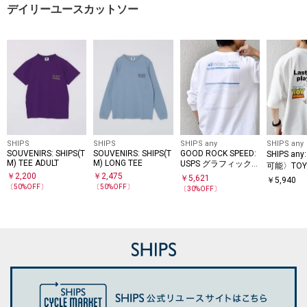
デイリーユースカットソー
SHIPS
SHIPS
SHIPS any
SHIPS any
SOUVENIRS: SHIPS(T
SOUVENIRS: SHIPS(T
GOOD ROCK SPEED:
SHIPS a
M) TEE ADULT
M) LONG TEE
USPS グラフィック
可能〉TOY
プリント Tシャツ(ロ
￥
2,200
￥
2,475
イ・ストー
￥
5,621
￥
5,940
ンT)◇
〔
50
%OFF〕
〔
50
%OFF〕
セージ プ
〔
30
%OFF〕
Tシャツ