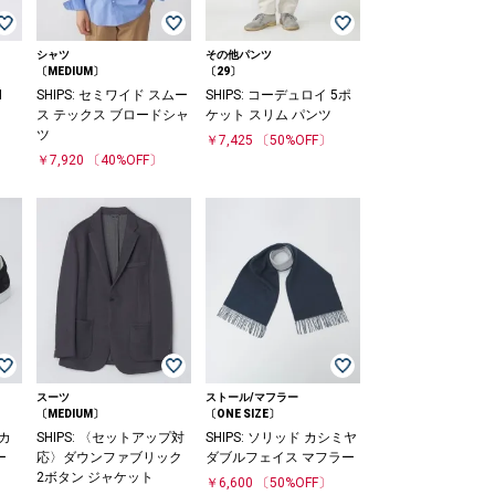
シャツ
その他パンツ
〔MEDIUM〕
〔29〕
M
SHIPS: セミワイド スムー
SHIPS: コーデュロイ 5ポ
ス テックス ブロードシャ
ケット スリム パンツ
ツ
〕
￥7,425
〔50%OFF〕
￥7,920
〔40%OFF〕
スーツ
ストール/マフラー
〔MEDIUM〕
〔ONE SIZE〕
 カ
SHIPS: 〈セットアップ対
SHIPS: ソリッド カシミヤ
ー
応〉ダウンファブリック
ダブルフェイス マフラー
2ボタン ジャケット
￥6,600
〔50%OFF〕