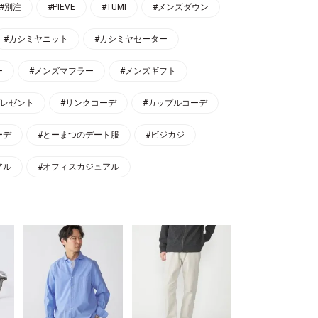
#別注
#PIEVE
#TUMI
#メンズダウン
#カシミヤニット
#カシミヤセーター
ー
#メンズマフラー
#メンズギフト
プレゼント
#リンクコーデ
#カップルコーデ
ーデ
#とーまつのデート服
#ビジカジ
アル
#オフィスカジュアル