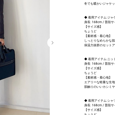
冬でも暖かいジャケッ
◆ 着用アイテム:ジャ
身長: 168cm / 普段
【サイズ感】
ちょうど
【素材感・着心地】
しっとりなめらかな肌
保温力抜群のセットア
◆ 着用アイテム:ニッ
身長: 168cm / 普段
【サイズ感】
ちょうど
【素材感・着心地】
エアリーな軽量な生地
肌触りのいいカシミヤ
◆ 着用アイテム:シャ
身長: 168cm / 普段
【サイズ感】
ちょうど