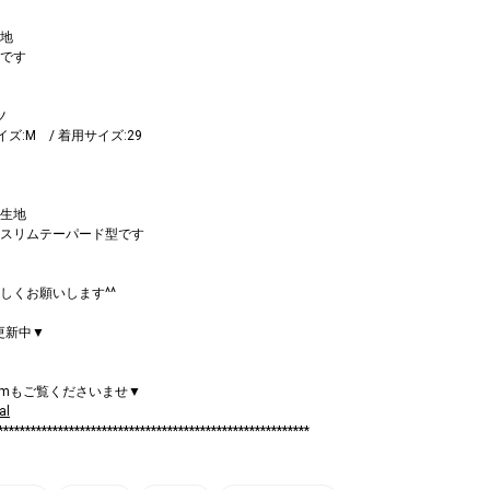
地
です
ツ
サイズ:M / 着用サイズ:29
生地
スリムテーパード型です
しくお願いします^^
mも更新中▼
ramもご覧くださいませ▼
al
*********************************************************