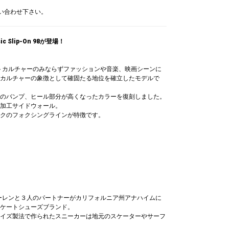
問い合わせ下さい。
 Slip-On 98が登場！
ートカルチャーのみならずファッションや音楽、映画シーンに
カルチャーの象徴として確固たる地位を確立したモデルで
のバンプ、ヒール部分が高くなったカラーを復刻しました。
加工サイドウォール。
クのフォクシングラインが特徴です。
ドーレンと３人のパートナーがカリフォルニア州アナハイムに
ケートシューズブランド。
イズ製法で作られたスニーカーは地元のスケーターやサーフ