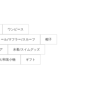
ワンピース
トール/マフラー/スカーフ
帽子
ア
水着/スイムグッズ
衣/和装小物
ギフト