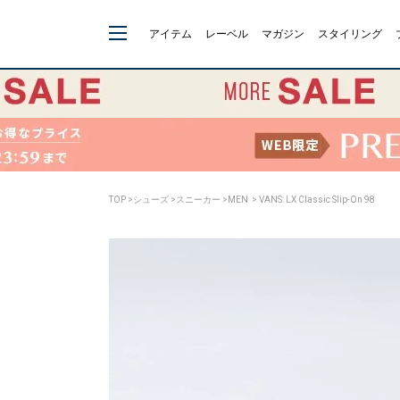
アイテム
レーベル
マガジン
スタイリング
TOP
>
シューズ
>
スニーカー
>
MEN
> VANS: LX Classic Slip-On 98