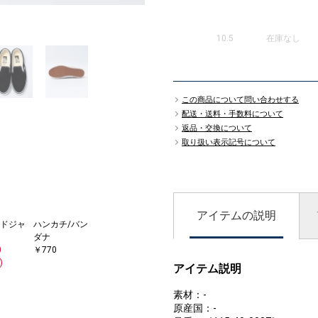
1
10.5
在庫なし
この商品について問い合わせする
配送・送料・手数料について
返品・交換について
取り扱い表示記号について
アイテムの説明
ドジャ
ハンカチ/バン
ダナ
0
￥770
)
アイテム説明
素材：-
原産国：-