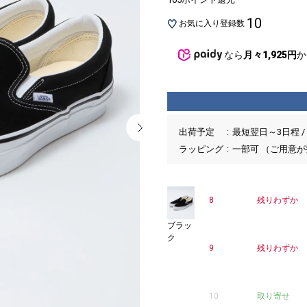
10
お気に入り登録数
なら
月々1,925円
か
出荷予定
最短翌日～3日程 /
ラッピング
一部可 （ご用意
8
残りわずか
ブラッ
ク
9
残りわずか
10
取り寄せ