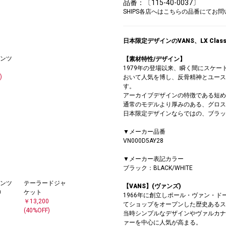
品番：〔115-40-0037〕
SHIPS各店へはこちらの品番にてお
日本限定デザインのVANS、LX Classic
ンツ
【素材特性/デザイン】
1979年の登場以来、瞬く間にスケ
)
おいて人気を博し、反骨精神とユース
す。
アーカイブデザインの特徴である短め
通常のモデルより厚みのある、グロス
日本限定デザインならではの、ブラッ
▼メーカー品番
VN000D5AY28
▼メーカー表記カラー
ブラック：BLACK/WHITE
ンツ
テーラードジャ
【VANS】(ヴァンズ)
0
ケット
1966年に創立しポール・ヴァン・
￥13,200
てショップをオープンした歴史あるス
(40%OFF)
当時シンプルなデザインやヴァルカナ
ァーを中心に人気が高まる。