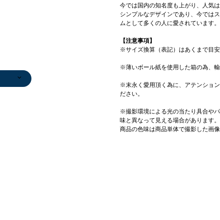
今では国内の知名度も上がり、人気は
シンプルなデザインであり、今ではス
ムとして多くの人に愛されています。
【注意事項】
※サイズ換算（表記）はあくまで目安
※薄いボール紙を使用した箱の為、輸
ンツ
ンツ
/カット
ンツ
ンツ
ンツ
ンツ
ンツ
ンツ
/ハー
ンツ
/カット
ス
ンツ
ンツ
ンツ
ト
ンツ
ンツ
ンツ
ス
ス
セータ
/カット
ンツ
中綿ジ
ンツ
/コサ
セータ
ャップ
ガン
ガン
セータ
ンツ
セータ
セータ
ンツ
デニムパンツ
その他パンツ
ブルゾン
ブルゾン
ブルゾン
キャップ
デニムパンツ
デニムパンツ
カーディガン
スラックス
その他パンツ
ダウン/中綿ジ
ニット/セータ
ニットキャップ
デニムパンツ
トートバッグ
ベルト/サスペ
ネックレス
ベルト/サスペ
ニットキャップ
キャップ
キャップ
ブルゾン
テーラードジャ
ニットキャップ
ショルダーバッ
※末永く愛用頂く為に、アテンション
0
0
0
0
0
5
0
0
0
0
0
0
0
0
5
￥12,100
￥10,780
￥16,500
￥8,250
￥8,250
￥4,620
￥16,940
￥9,900
￥35,200
￥11,000
￥17,820
ャケット
ー
￥3,410
￥9,900
￥15,400
ンダー
￥5,720
ンダー
￥3,960
￥8,800
￥4,840
￥19,800
ケット
￥4,950
グ
ださい。
)
)
)
)
)
)
)
)
)
)
)
)
0
)
0
0
)
)
)
)
(30%OFF)
(50%OFF)
(50%OFF)
(30%OFF)
(40%OFF)
(40%OFF)
￥10,560
￥5,500
(40%OFF)
￥9,460
(60%OFF)
￥14,300
(40%OFF)
￥31,680
￥28,600
)
)
)
)
)
)
)
)
)
)
(40%OFF)
(50%OFF)
(40%OFF)
※撮影環境による光の当たり具合やパ
味と異なって見える場合があります。
商品の色味は商品単体で撮影した画像