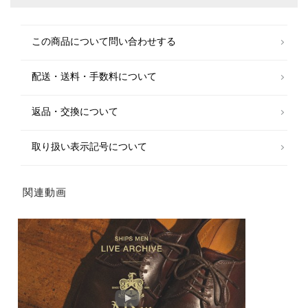
(30%OFF)
(50%OFF)
(40%OFF)
(50%OFF)
(40%OFF)
※商品によっては、革の部位により染めの段階で色ムラが生じているもの
もございます。
この商品について問い合わせする
予めご了承ください。
※摩擦により色落ちや色移りをする場合がございますので、ご注意くださ
配送・送料・手数料について
い。
※お手入れは素材に合ったクリーナーやクリーム等を説明書に従ってご使
返品・交換について
用ください。
ベンジン類の使用はお控えください。
取り扱い表示記号について
※直射日光、蛍光灯を避け、通期の良い場所で保管してください。
※湿度の高い時等は、カビ発生の原因にもなりますので、ビニール等の通
気性の悪いものに入れて保管することはお避け下さい。
関連動画
※末永く愛用頂く為に、アテンションタグを必ずご確認の上、着用又はお
取り扱いください。
※撮影環境による光の当たり具合やパソコン・スマートフォンなどの閲覧
環境によって、実際の色味と異なって見える場合があります。
商品の色味は商品単体で撮影した画像をご参照ください。
※画像の商品はサンプルです。