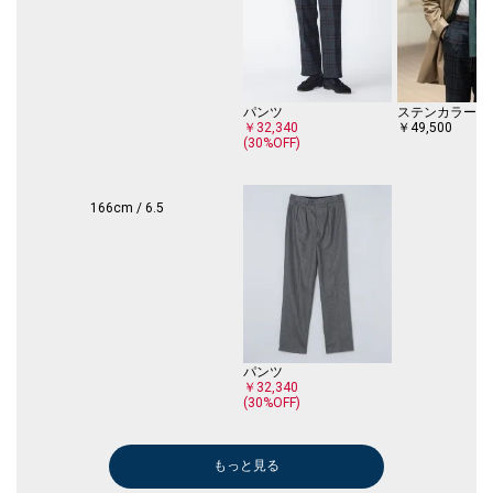
る人々に、他に代え難い至高の存在として親しまれています。
そのシューズがもつ唯一無二の存在感と履き心地は、靴を愛する世界中の
人々の憧れです。
【Southwick】(サウスウィック)
「Southwick(サウスウィック)」は、イタリア系移民のニコラス＆ビトの
パンツ
ステンカラーコ
グリエゴ兄弟によって、1929年米国マサチューセッツ州・ローレンスに
￥32,340
￥49,500
設立されたテーラリングファクトリー。
(30%OFF)
当初は、英国のスーツスタイルに影響を受けた製品が主だったが、その後
ナチュラルショルダーを新たに提案し、いま現在までアメリカントラディ
ッショナルの神髄として受け継がれている独自のスタイルを確立してき
166cm / 6.5
た。
2020年までは、Brooks Brothers社の傘下にて、同社における最高峰ライ
ンのスーツを製作。メイド・イン・USAを貫く希少なファクトリーとし
て、多くのブランドのOEMも手掛けてきた。
シップスは、この"アメリカントラディショナルウェアの歴史"とも言える
「Southwick」を継承すべく、2022年よりいままで通り米国製を中心に本
格始動する。
パンツ
【注意事項】
￥32,340
※こちらの商品は、レザーを使用しているため、若干の個体差がございま
(30%OFF)
す。
また本体に白い粉のような物が付いている場合があります。これはワッ
クスが乾燥したものです。
もっと見る
パンツ
トートバッグ
パンツ
ドレスシャツ
スーツ
クラッチバッグ
ベルト/サスペ
拭きとれば取れるものですのでご安心下さい。
￥16,940
￥2,475
￥14,520
￥7,700
￥66,000
￥28,600
￥14,300