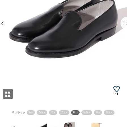
51
6 ×
6.5 ×
7 ×
7.5 ×
8 ○
8.5 ×
9 ×
9.5 ×
19 ブラック