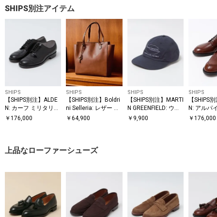
SHIPS別注アイテム
SHIPS
SHIPS
SHIPS
SHIPS
【SHIPS別注】ALDE
【SHIPS別注】Boldri
【SHIPS別注】MARTI
【SHIPS
N: カーフ ミリタリー
ni Selleria: レザー ト
N GREENFIELD: ウォ
N: アルパ
ラスト キャップトゥ
ートバッグ
ッシュド キャップ
V-チップ
￥
176,000
￥
64,900
￥
9,900
￥
176,000
上品なローファーシューズ