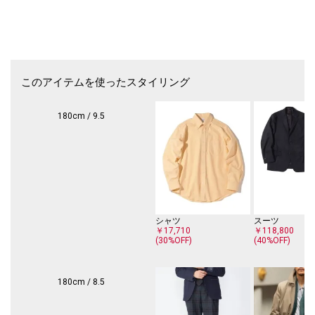
リッポン。
履くオーナー自身の足の形に馴染むシワの入り方が魅力的な1足。
【デザイン・仕様・サイズ】
希少なコードバンを贅沢にも一枚革のワンピース構造で制作したワンピー
ス スリッポン。
木型はドレスとカジュアルのバランスが取れたLeydon Last(レイドン ラ
このアイテムを使ったスタイリング
スト)。
コバ、ソールまでオールブラックに仕上げられたシックな一足は、ドレス
スタイルにはもちろん、カジュアルスタイルにも合います。
180cm / 9.5
インソールには高級感のあるゴールドのダブルネームの刻印が施された特
別な一足となっております。
仕様: レイドン ラスト／Dウィズ／グッドイヤーウェルテッド製法 ／レザ
ーソール
【ALDEN】(オールデン)
1884年、マサチューセッツ州ミドルボロウにて創立。アメリカントラッ
シャツ
スーツ
ドの歴史とともに歩んだ老舗として、米国の靴文化を象徴するシューメー
￥17,710
￥118,800
(30%OFF)
(40%OFF)
カーです。
選りすぐられた最上級の素材を用い、コンフォータブルなフィット感を備
えたそのシューズは、アメリカントラッドを語るうえで不可欠の存在。
1970年代には、特殊な形状の医療用矯正靴がファッションシーンでも高
180cm / 8.5
く評価され、素晴らしい履き心地とともに名声を世界へと広げました。
履き心地に革新をもたらしたオールデンのシューズは、世界中の靴を愛す