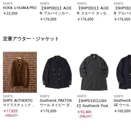
SHIPS
SHIPS
SHIPS
SHIPS
HOKA: U HUAKA PRO
【SHIPS別注】ALDE
【SHIPS別注】ALDE
【SHIPS
N: アルパインカーフ
N: スエード タッセル
N: アルパ
￥
22,000
コイン ローファー
ローファー
ペニー ロ
￥
176,000
￥
176,000
￥
176,000
定番アウター・ジャケット
SHIPS
SHIPS
SHIPS
SHIPS
SHIPS: AUTHENTIC
Southwick: PAXTON
Southwick
【SHIPS EXCLUSIV
マドラスチェック ジ
ウール ネイビー ダブ
GE ウール
E】Southwick: Post
ャケット
ルブレザー
ブレザー
O'Alls USN Utility Co
￥
17,820
￥
176,000
￥
165,000
￥
92,400
at
〔
40
%OFF〕
〔
30
%OFF〕