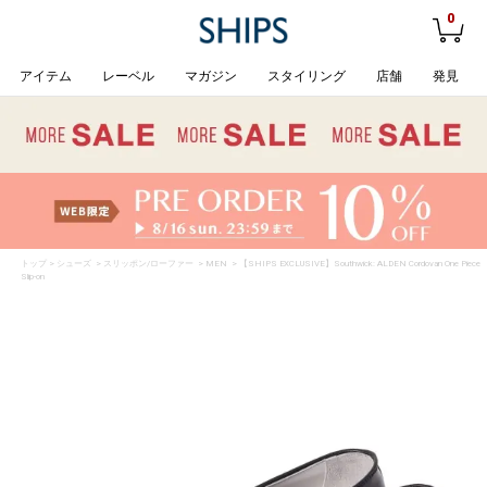
0
アイテム
レーベル
マガジン
スタイリング
店舗
発見
トップ
>
シューズ
>
スリッポン/ローファー
>
MEN
> 【SHIPS EXCLUSIVE】Southwick: ALDEN Cordovan One Piece
Slip-on