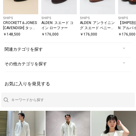
SHIPS
SHIPS
SHIPS
SHIPS
CROCKETT＆JONES:
ALDEN: スエード コ
ALDEN: アンライニン
【SHIPS
[CAVENDISH] タッセ
イン ローファー
グ スエード ペニーロ
N: アル
ル ローファー
ーファー
タッセル 
￥
148,500
￥
176,000
￥
176,000
￥
176,000
関連カテゴリを探す
その他カテゴリを探す
お気に入りを発見する