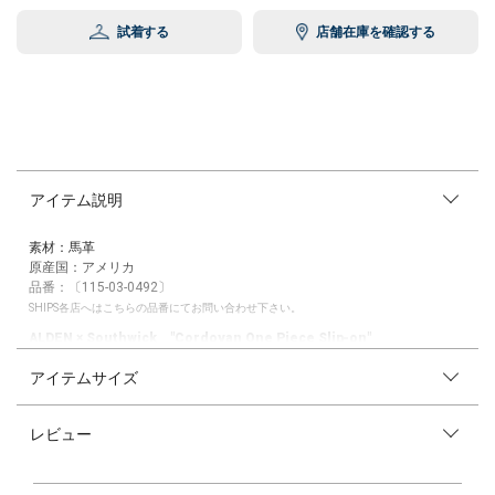
試着する
店舗在庫を確認する
アイテム説明
素材：馬革
原産国：アメリカ
品番：〔115-03-0492〕
SHIPS各店へはこちらの品番にてお問い合わせ下さい。
ALDEN × Southwick "Cordovan One Piece Slip-on"
アイテムサイズ
米国の靴文化を象徴する、アメリカン トラッドの歴史とともに歩んだシ
ューメーカー"ALDEN"と、"アメリカン トラディショナル ウェアの歴史"と
も言えるサウスウィックのコラボアイテム。
レビュー
【素材特性】
こちらはオールデンの代名詞コードバン(馬の尻部分の革)のワンピース ス