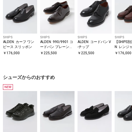
SHIPS
SHIPS
SHIPS
SHIPS
ALDEN: カーフ ワン
ALDEN: 990/9901 コ
ALDEN: コードバン V
【SHIPS
ピース スリッポン
ードバン プレーント
-チップ
N: レンジ
ゥ
￥
176,000
￥
225,500
￥
225,500
￥
176,000
シューズからのおすすめ
NEW