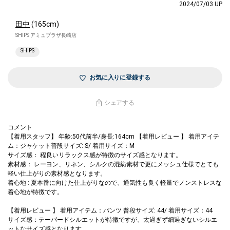
2024/07/03 UP
田中
(165cm)
SHIPS アミュプラザ長崎店
SHIPS
お気に入りに登録する
シェアする
コメント
【着用スタッフ】 年齢:50代前半/身長:164cm 【着用レビュー 】 着用アイテ
ム：ジャケット普段サイズ: S/ 着用サイズ：M
サイズ感： 程良いリラックス感が特徴のサイズ感となります。
素材感： レーヨン、リネン、シルクの混紡素材で更にメッシュ仕様でとても
軽い仕上がりの素材感となります。
着心地 : 夏本番に向けた仕上がりなので、通気性も良く軽量でノンストレスな
着心地が特徴です。
【着用レビュー 】 着用アイテム：パンツ 普段サイズ: 44/ 着用サイズ：44
サイズ感：テーパードシルエットが特徴ですが、太過ぎず細過ぎないシルエ
ットなサイズ感となります。