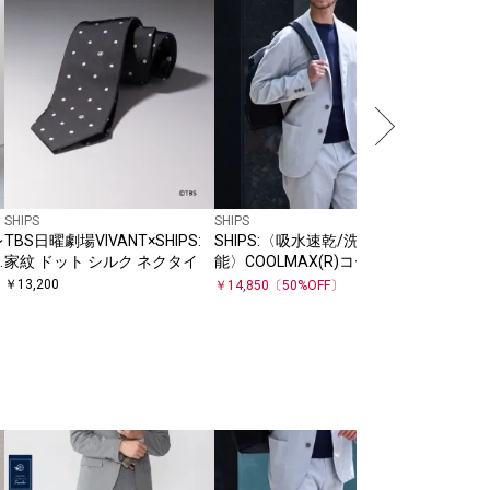
乾〉ライ
TEXBRI
￥
19,800
トアップ
SHIPS
SHIPS
レ
TBS日曜劇場VIVANT×SHIPS:
SHIPS:〈吸水速乾/洗濯機可
家紋 ドット シルク ネクタイ
能〉COOLMAX(R)コードレー
ン ジャケット(セットアップ対
￥
13,200
￥
14,850
〔
50
%OFF〕
応)