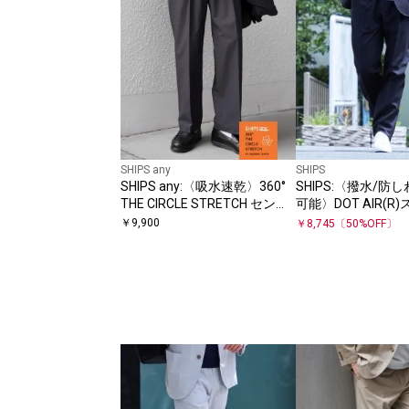
SHIPS any
SHIPS
SHIPS any:〈吸水速乾〉360°
SHIPS:〈撥水/防
THE CIRCLE STRETCH センタ
可能〉DOT AIR(R
ークリース イージーパンツ(セ
(セットアップ対応)
￥
9,900
￥
8,745
〔
50
%OFF〕
ットアップ対応)26SS◇