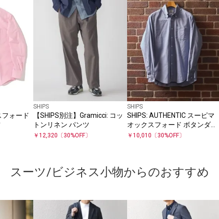
SHIPS
SHIPS
ックスフォード
【SHIPS別注】Gramicci: コッ
SHIPS: AUTHENTIC スーピマ
ツ
トンリネン パンツ
オックスフォード ボタンダウ
ン シャツ
￥
12,320
〔
30
%OFF〕
￥
10,010
〔
30
%OFF〕
スーツ/ビジネス小物からのおすすめ