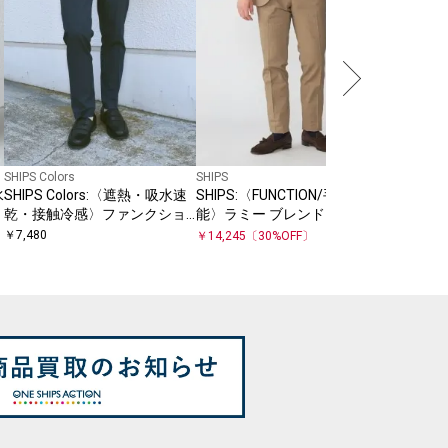
TEX(R
￥
5,016
〔
ットアッ
SHIPS Colors
SHIPS
水
SHIPS Colors:〈遮熱・吸水速
SHIPS:〈FUNCTION/手洗い可
乾・接触冷感〉ファンクショ
能〉ラミー ブレンド スラック
ナル イージー スラックス◇
ス(セットアップ対応)
￥
7,480
￥
14,245
〔
30
%OFF〕