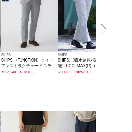
SHIPS
SHIPS
SHIPS
デ
SHIPS:〈FUNCTION〉ライト
SHIPS:〈吸水速乾/洗濯機可
SHIPS
アンストラクチャード スラッ
能〉COOLMAX(R)コードレー
テージ ラ
クス(セットアップ対応)
ン パンツ(セットアップ対応)
ー スラ
￥
12,540
〔
40
%OFF〕
￥
11,858
〔
30
%OFF〕
￥
11,858
応)