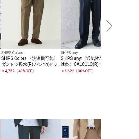
SHIPS Colors
SHIPS any
SHIPS
SHIPS Colors:〈洗濯機可能〉
SHIPS any:〈通気性/遮熱/吸水
SHIPS:
ダントツ撥水(R) パンツ(セッ
速乾〉CALCULO(R) サマー ト
能〉ラミ
トアップ対応)◇
ロピカル 2タック イージー パ
ス(セッ
￥
4,752
〔
40
%OFF〕
￥
6,622
〔
30
%OFF〕
￥
14,245
ンツ(セットアップ対
応)26SS◇
SHIPS any
【SHIPS
〈接触冷感