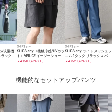
SHIPS any
SHIPS any
しわ/洗濯機
SHIPS any:〈接触冷感/UVカッ
SHIPS any: ライト メッシュ 
)スラックス
ト〉VEILICE イージーショーツ
ニム 1タック リラックス パン
(セットアップ対応)◇
ツ (セットアップ対応)◇
￥
4,158
〔
40
%OFF〕
￥
4,752
〔
40
%OFF〕
機能的なセットアップパンツ