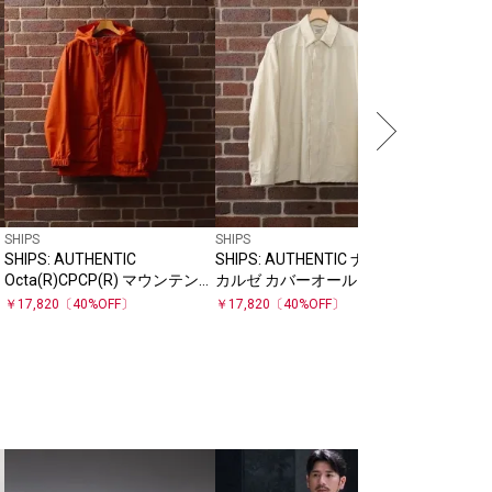
SHIPS
SHIPS
SHIPS any
SHIPS: AUTHENTIC
SHIPS: AUTHENTIC ナイロン
SHIPS 
Octa(R)CPCP(R) マウンテン
カルゼ カバーオール
THE CIR
パーカ
ークリー
￥
9,900
￥
17,820
〔
40
%OFF〕
￥
17,820
〔
40
%OFF〕
ットアップ
SHIPS
SHIPS