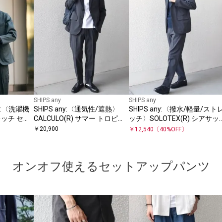
SHIPS any
SHIPS any
S:〈洗濯機
SHIPS any:〈通気性/遮熱〉
SHIPS any:〈撥水/軽量/スト
ッチ セッ
CALCULO(R) サマー トロピカ
ッチ〉SOLOTEX(R) シアサッ
ル セットアップ スーツ
カー セットアップ スーツ
￥
20,900
￥
12,540
〔
40
%OFF〕
26SS◇
26SS◇
オンオフ使えるセットアップパンツ