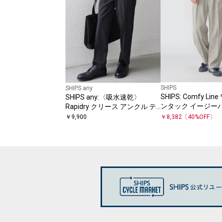
SHIPS
SHIPS any
SHIPS: Comfy Li
SHIPS any:〈吸水速乾〉
ンタック イージー
Rapidry クリース アンクル テ
ーパード イージーパンツ
￥
9,900
￥
8,382
〔
40
%OFF〕
26SS◇