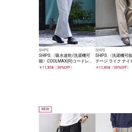
SHIPS
SHIPS
SHIPS:〈吸水速乾/洗濯機可
SHIPS:〈洗濯機
能〉COOLMAX(R)コードレー
テージ ライク ナイ
ン パンツ(セットアップ対応)
ー スラックス(セ
￥
11,858
〔
30
%OFF〕
￥
11,858
〔
30
%OFF〕
応)
NEW