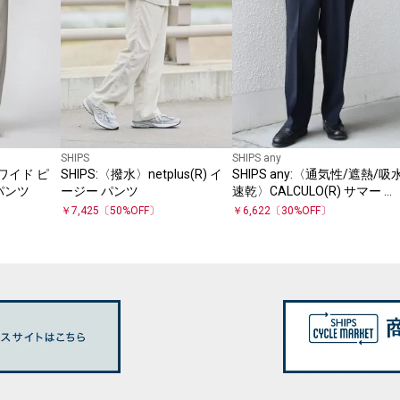
SHIPS
SHIPS any
ne ワイド ピ
SHIPS:〈撥水〉netplus(R) イ
SHIPS any:〈通気性/遮熱/吸
パンツ
ージー パンツ
速乾〉CALCULO(R) サマー ト
ロピカル 2タック イージー パ
￥
7,425
〔
50
%OFF〕
￥
6,622
〔
30
%OFF〕
ンツ(セットアップ対
応)26SS◇