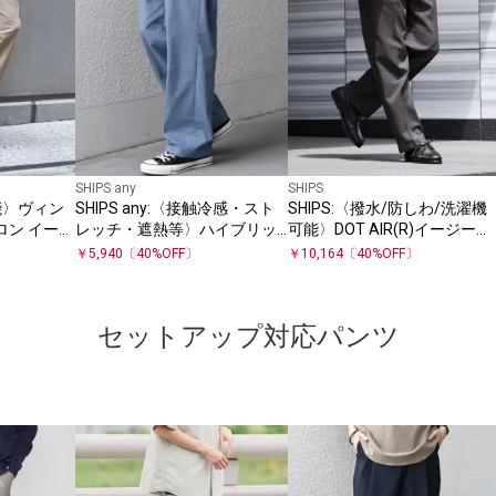
SHIPS any
SHIPS
可能〉ヴィン
SHIPS any:〈接触冷感・スト
SHIPS:〈撥水/防しわ/洗濯機
ロン イージ
レッチ・遮熱等〉ハイブリッ
可能〉DOT AIR(R)イージーパ
ットアップ対
ド リネン イージーパンツ (セ
ンツ(セットアップ対応)
￥
5,940
〔
40
%OFF〕
￥
10,164
〔
40
%OFF〕
ットアップ対応)◇
セットアップ対応パンツ