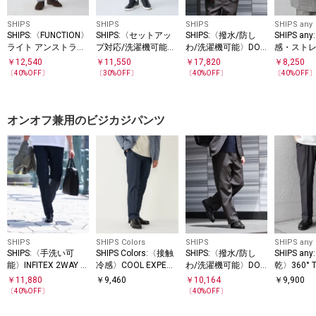
SHIPS
SHIPS
SHIPS
SHIPS any
SHIPS:〈FUNCTION〉
SHIPS:〈セットアッ
SHIPS:〈撥水/防し
SHIPS a
ライト アンストラク
プ対応/洗濯機可能〉
わ/洗濯機可能〉DOT
感・スト
チャード スラックス
AIR TOOL パンツ
AIR(R)ジャケット(セ
熱等〉ハ
￥
12,540
￥
11,550
￥
17,820
￥
8,250
(セットアップ対応)
ットアップ対応)
リネン 2
〔
40
%OFF〕
〔
30
%OFF〕
〔
40
%OFF〕
〔
40
%OFF
ックス ジ
オンオフ兼用のビジカジパンツ
SHIPS
SHIPS Colors
SHIPS
SHIPS any
SHIPS:〈手洗い可
SHIPS Colors:〈接触
SHIPS:〈撥水/防し
SHIPS a
能〉INFITEX 2WAY ス
冷感〉COOL EXPERI
わ/洗濯機可能〉DOT
乾〉360° T
トレッチ スラックス
ENCE(R) イージーケ
AIR(R)イージーパン
E STRET
￥
11,880
￥
9,460
￥
10,164
￥
9,900
ア スラックス
ツ(セットアップ対応)
クリース 
〔
40
%OFF〕
〔
40
%OFF〕
ンツ(セッ
応)26SS◇