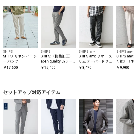
SHIPS
SHIPS
SHIPS any
SHIPS any
SHIPS: リネン イージ
SHIPS:〈抗菌加工〉j
SHIPS any: サマー ス
SHIPS a
ー パンツ
apan quality カラー
リム テーパード チノ
可能〉リネ
テーパード スリム チ
パンツ 26SS◇
リーツ リ
￥
17,600
￥
15,400
￥
8,470
￥
9,900
ノパンツ
イド テー
ツ◆
セットアップ対応アイテム