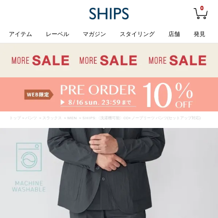
0
アイテム
レーベル
マガジン
スタイリング
店舗
発見
トップ
>
パンツ
>
スラックス
>
MEN
> SHIPS:〈洗濯機可能〉CO+ ノープリーツ パンツ(セットアップ対応)