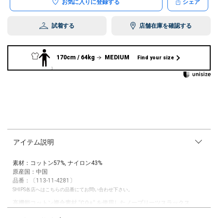
お気に入りに登録する
シェア
試着する
店舗在庫を確認する
170cm / 64kg
MEDIUM
Find your size
アイテム説明
素材：コットン57%, ナイロン43%
原産国：中国
品番：〔113-11-4281〕
SHIPS各店へはこちらの品番にてお問い合わせ下さい。
高機能コットン複合素材 "CO+" を使用したノープリーツスラックス