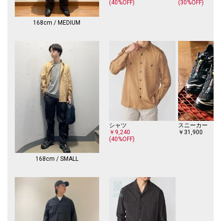
(40%OFF)
(30%OFF)
【関連品番】
〈111-11-4575〉SHIPS:〈洗濯機可能〉CO+ オープン カラー シャツ(セッ
トアップ対応)
168cm / MEDIUM
〈113-11-4282〉SHIPS:〈洗濯機可能〉CO+ 1プリーツ パンツ(セットアッ
プ対応)
〈117-01-2761〉SHIPS:〈洗濯機可能〉CO+ 1プリーツ ジャケット(セット
アップ対応)
【スタイリング】
共生地のジャケットやシャツを使用したセットアップスタイルがおすすめ
です。
ビジネスカジュアルスタイルからスマートな休日スタイルまで幅広いシー
ンでお使いいただくことが可能です。
軽快な表情と生地感となっておりますので春先から真夏まで快適にスタイ
シャツ
スニーカー
リングをお楽しみいただけます。
￥9,240
￥31,900
(40%OFF)
【注意事項】
※末永く愛用頂く為に、アテンションタグ・洗濯ネームを必ずご確認の
168cm / SMALL
上、着用又はお取り扱いください。
※商品が届きましたらすぐに配送箱からお出しください。長時間そのまま
にしますとしわの原因となります。
※撮影環境による光の当たり具合やパソコン・スマートフォンなどの閲覧
環境によって、実際の色味と異なって見える場合があります。