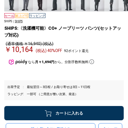
セール
裾上げ可
ラッピング
SHIPS｜
SHIPS
SHIPS:〈洗濯機可能〉CO+ ノープリーツ パンツ(セットアッ
プ対応)
(通常価格 ￥16,940) (税込)
￥10,164
(税込) 40%OFF
92ポイント還元
なら
月々1,694円
から。分割手数料無料
出荷予定
最短翌日～3日程 / お取り寄せは3日～11日程
ラッピング
一部可 （ご用意が整い次第、発送）
カートに入れる