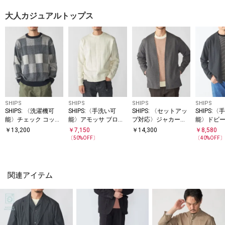
大人カジュアルトップス
SHIPS
SHIPS
SHIPS
SHIPS
SHIPS: 〈洗濯機可
SHIPS:〈手洗い可
SHIPS: 〈セットアッ
SHIPS:
能〉チェック コット
能〉アモッサ ブロッ
プ対応〉ジャカード
能〉ドビー
ンカシミヤ クルーネ
クリンクス ロングス
ノーカラー カーディ
ノーカラー
￥
13,200
￥
7,150
￥
14,300
￥
8,580
ック
リーブ
ガン
ガン
〔
50
%OFF〕
〔
40
%OFF
関連アイテム