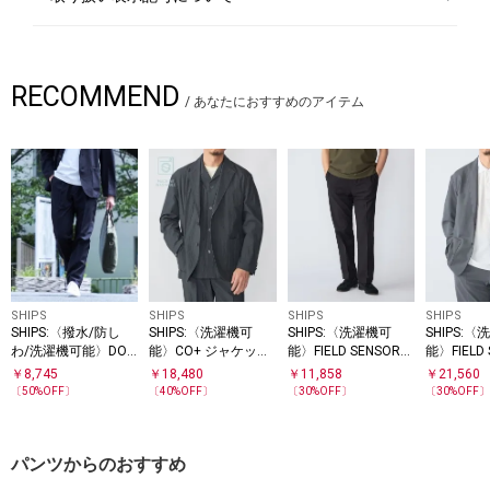
RECOMMEND
/
あなたにおすすめのアイテム
SHIPS
SHIPS
SHIPS
SHIPS
SHIPS:〈撥水/防し
SHIPS:〈洗濯機可
SHIPS:〈洗濯機可
SHIPS:
わ/洗濯機可能〉DOT
能〉CO+ ジャケット
能〉FIELD SENSOR
能〉FIELD
AIR(R)スラックス(セ
(セットアップ対応)
(R) ノープリーツ パ
(R) ジャ
￥
8,745
￥
18,480
￥
11,858
￥
21,560
ットアップ対応)
ンツ(セットアップ対
トアップ対
〔
50
%OFF〕
〔
40
%OFF〕
〔
30
%OFF〕
〔
30
%OFF
応)
パンツからのおすすめ