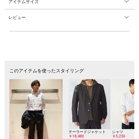
アイテムサイズ
【素材特性】
CO+ (シーオークロス)
経糸に80/1のコットン、緯糸にナイロンを交織。
レビュー
天然繊維ならではの柔らかさと、合繊ならではの軽さと耐久性をバランス
よく両立させた素材です。
仕上げにランダムで自然なシワ加工を施し絶妙な表情とタッチが特徴で
す。
洗濯機洗い可能なイージーケア性能など現代のライフスタイルにフィット
する快適性と機能性を備えている点がポイントです。
--------------------------------------------
洗濯可否：洗濯機可
--------------------------------------------
このアイテムを使ったスタイリング
【デザイン・仕様】
新たなコンフォートラインのノープリーツ イージーパンツです。
リラックス感のあるウエストシャーリングのデザインに対して、すっきり
とした腰回りのフィット感が特徴の1本。
ルーズになり過ぎない上品なシルエットと快適な着用感を両立させたパン
ツです。
出し隠し可能なドローコードとベルトループによって、幅広い着こなしを
お楽しみいただけます。
同素材でセットアップ着用可能なジャケット・シャツとシルエット違いの
パンツを展開。
テーラードジャケット
シャツ
￥18,480
￥5,236