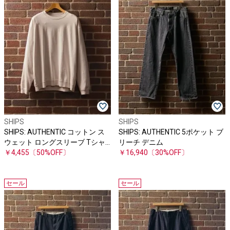
SHIPS
SHIPS
SHIPS: AUTHENTIC コットン ス
SHIPS: AUTHENTIC 5ポケット ブ
ウェット ロングスリーブ Tシャ
リーチ デニム
ツ
￥4,455
〔50%OFF〕
￥16,940
〔30%OFF〕
セール
セール