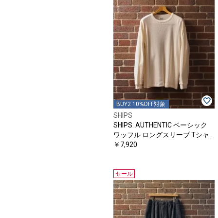
BUY2 10%OFF対象
SHIPS
SHIPS: AUTHENTIC ベーシック
ワッフル ロングスリーブ Tシャ
ツ
￥7,920
セール