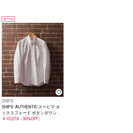
セール
SHIPS
SHIPS: AUTHENTIC スーピマ オ
ックスフォード ボタンダウン シ
ャツ
￥10,010
〔30%OFF〕