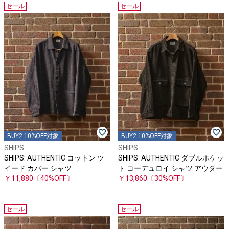
セール
セール
BUY2 10%OFF対象
BUY2 10%OFF対象
SHIPS
SHIPS
SHIPS: AUTHENTIC コットン ツ
SHIPS: AUTHENTIC ダブルポケッ
イード カバー シャツ
ト コーデュロイ シャツ アウター
￥11,880
〔40%OFF〕
￥13,860
〔30%OFF〕
セール
セール