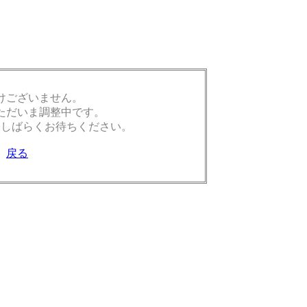
けございません。
ただいま調整中です。
今しばらくお待ちください。
戻る