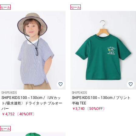
セール
セール
SHIPS KIDS
SHIPS KIDS
SHIPS KIDS:100～130cm /〈UVカッ
SHIPS KIDS:100～130cm / プリント
ト/吸水速乾〉ドライタッチ プルオー
半袖 TEE
バー
￥3,740
〔50%OFF〕
￥4,752
〔40%OFF〕
セール