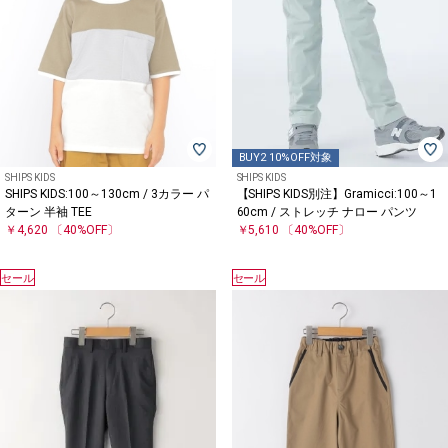
BUY2 10%OFF対象
SHIPS KIDS
SHIPS KIDS
SHIPS KIDS:100～130cm / 3カラー パ
【SHIPS KIDS別注】Gramicci:100～1
ターン 半袖 TEE
60cm / ストレッチ ナロー パンツ
￥4,620
〔40%OFF〕
￥5,610
〔40%OFF〕
セール
セール