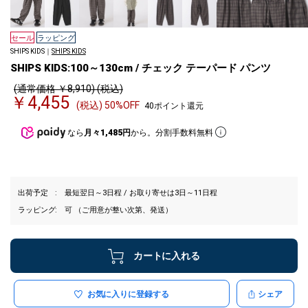
セール
ラッピング
SHIPS KIDS｜
SHIPS KIDS
SHIPS KIDS:100～130cm / チェック テーパード パンツ
(通常価格 ￥8,910) (税込)
￥4,455
(税込) 50%OFF
40ポイント還元
なら
月々1,485円
から。分割手数料無料
出荷予定
最短翌日～3日程 / お取り寄せは3日～11日程
ラッピング
可 （ご用意が整い次第、発送）
カートに入れる
お気に入りに登録する
シェア