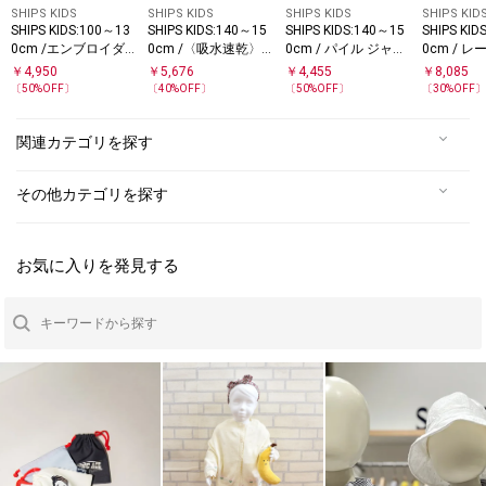
SHIPS KIDS
SHIPS KIDS
SHIPS KIDS
SHIPS KID
SHIPS KIDS:100～13
SHIPS KIDS:140～15
SHIPS KIDS:140～15
SHIPS KID
0cm /エンブロイダ
0cm /〈吸水速乾〉
0cm / パイル ジャカ
0cm / 
リー ショートパンツ
フリル ショート パン
ード ショート パンツ
ロイダリー
￥
4,950
￥
5,676
￥
4,455
￥
8,085
ツ
パンツ
〔
50
%OFF〕
〔
40
%OFF〕
〔
50
%OFF〕
〔
30
%OFF
関連カテゴリを探す
その他カテゴリを探す
お気に入りを発見する