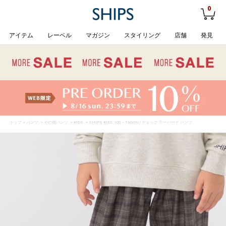
0
アイテム
レーベル
マガジン
スタイリング
店舗
発見
トップ
>
パンツ
>
その他パンツ
>
KIDS
> SHIPS KIDS:100～130cm / チェック テーパード パンツ