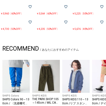
￥3,960〔60%OFF〕
￥3,564〔60%OFF〕
￥5,225〔50%OFF〕
￥4,730〔50%OFF〕
￥4,235〔50%OFF〕
￥5,676〔40%OFF〕
RECOMMEND
/
あなたにおすすめのアイテム
SHIPS Colors
SHIPS KIDS
SHIPS KIDS
SHIPS KID
THE PARK SHOP:105
SHIPS Colors:90～13
SHIPS KIDS:110～13
SHIPS KID
～145cm / MIL CARG
0cm / 〈洗濯機可
0cm /リブ スタンド
0cm / 