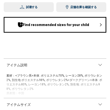
試着する
店舗在庫を確認する
Find recommended sizes for your child
アイテム説明
素材：<ブラウン系>本体: ポリエステル70%, レーヨン28%, ポリウレタン
2%, 別生地:ポリエステル98%, ポリウレタン2%<ダークグリーン>本体: ポ
リエステル80%, レーヨン18%, ポリウレタン2%, 別生地: ポリエステル9
8%, ポリウレタン2%
原産国：中国
品番：〔513-15-0196〕
SHIPS各店へはこちらの品番にてお問い合わせ下さい。
アイテムサイズ
秋冬の定番チェック柄を使用した、テーパードパンツ。