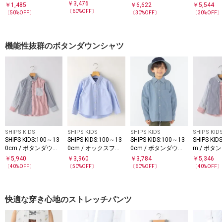
O PANTS
能〉ストレッチ カラ
トラックジャケット
ーツ
￥
3,476
￥
1,485
￥
6,622
￥
5,544
ー パンツ◇
〔
60
%OFF〕
〔
50
%OFF〕
〔
30
%OFF〕
〔
30
%OFF
機能性抜群のボタンダウンシャツ
SHIPS KIDS
SHIPS KIDS
SHIPS KIDS
SHIPS KID
SHIPS KIDS:100～13
SHIPS KIDS:100～13
SHIPS KIDS:100～13
SHIPS KID
0cm / ボタンダウン
0cm / オックスフォ
0cm / ボタンダウン
m / ボタ
シャツ
ード ボタンダウン シ
リラックス 長袖 シャ
ャツ
￥
5,940
￥
3,960
￥
3,784
￥
5,346
ャツ
ツ
〔
40
%OFF〕
〔
50
%OFF〕
〔
60
%OFF〕
〔
40
%OFF
快適な穿き心地のストレッチパンツ