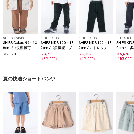
SHIPS Colors
SHIPS KIDS
SHIPS KIDS
SHIPS KID
SHIPS Colors:90～13
SHIPS KIDS:100～13
SHIPS KIDS:100～13
SHIPS KID
0cm /〈洗濯機可
0cm /〈多機能〉ブ
0cm / ストレッチ コ
0cm /〈
能〉2WAYストレッチ
ラックウォッチ スト
ーデュロイ パンツ
イビー ス
￥
2,970
￥
4,730
￥
5,082
￥
5,676
カラー パンツ◇
レッチ パンツ
ンツ
〔
50
%OFF〕
〔
40
%OFF〕
〔
40
%OFF
夏の快適ショートパンツ