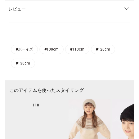
柔らかな生地感と、落ち着いた色味の上品なチェック柄が幅広いスタイリ
レビュー
ングにマッチ。
スウェットやTシャツと合わせたカジュアルなスタイルから、シャツやカ
ーディガンと合わせたお出かけスタイルまで、
さまざまなシーンで活躍するアイテムです。
ウエストはゴム仕様で、ゆとりのあるテーパードシルエットのため、動き
すさも◎
両サイドとヒップにポケットをあしらい、デイリーに使いやすいポイント
#ボーイズ
#100cm
#110cm
#120cm
も抜かりなく。
#130cm
同デザインで、無地のパンツもございます。（品番：513-15-0194、513-
15-0195）
このアイテムを使ったスタイリング
110