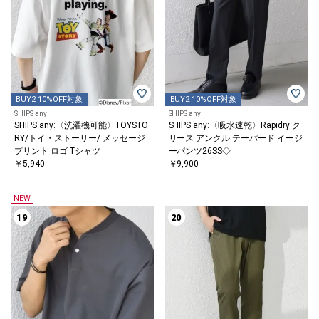
BUY2 10%OFF対象
BUY2 10%OFF対象
SHIPS any
SHIPS any
SHIPS any:〈洗濯機可能〉TOYSTO
SHIPS any:〈吸水速乾〉Rapidry ク
RY/トイ・ストーリー/ メッセージ
リース アンクル テーパード イージ
プリント ロゴ Tシャツ
ーパンツ26SS◇
￥5,940
￥9,900
NEW
19
20