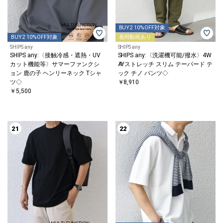
BUY2 10%OFF対象
BUY2 10%OFF対象
着用動画あり
SHIPS any
SHIPS any
SHIPS any:〈接触冷感・遮熱・UV
SHIPS any:〈洗濯機可能/撥水〉4W
カット機能等〉サマーファンクシ
AYストレッチ スリム テーパード テ
ョン 鹿の子 ヘンリーネック Tシャ
ック チノ パンツ◇
ツ◇
￥8,910
￥5,500
21
22