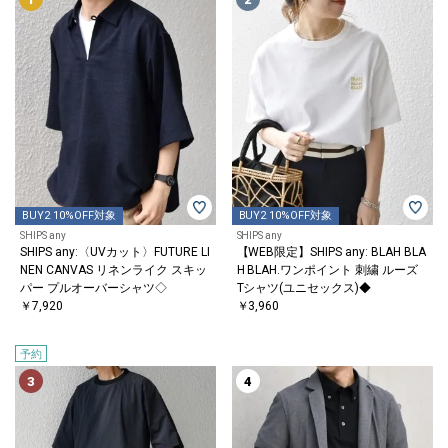
BUY2 10%OFF対象
BUY2 10%OFF対象
SHIPS any
SHIPS any
SHIPS any:〈UVカット〉FUTURE LI
【WEB限定】SHIPS any: BLAH BLA
NEN CANVAS リネンライク スキッ
H BLAH.ワンポイント 刺繍 ルーズ
パー プルオーバーシャツ◇
Tシャツ(ユニセックス)◆
￥7,920
￥3,960
予約
3
4