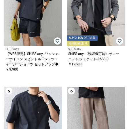
BUY2 10%OFF対象
着用動画あり
SHIPS any
SHIPS any
【WEB限定】SHIPS any: ワッシャ
SHIPS any:〈洗濯機可能〉サマー
ーナイロン スピンドル Tシャツ＋
ニット ジャケット 26SS◇
イージーショーツ セットアップ◆
￥12,980
￥9,900
5
6