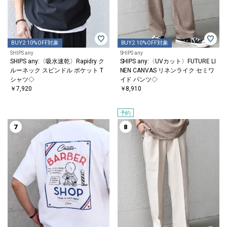
BUY2 10%OFF対象
BUY2 10%OFF対象
SHIPS any
SHIPS any
SHIPS any:〈吸水速乾〉Rapidry ク
SHIPS any:〈UVカット〉FUTURE LI
ルーネック スピンドル ポケット T
NEN CANVAS リネンライク セミワ
シャツ◇
イド パンツ◇
￥7,920
￥8,910
予約
7
8