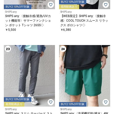
BUY2 10%OFF対象
BUY2 10%OFF対象
着用動画あり
SHIPS any
SHIPS any
SHIPS any:〈接触冷感/遮熱/UVカ
【WEB限定】SHIPS any:〈接触冷
ット機能等〉サマーファンクショ
感〉COOL TOUCH スムース リラッ
ン ポケット Tシャツ 26SS◇
クス ポロシャツ◇
￥5,500
￥6,380
23
24
BUY2 10%OFF対象
着用動画あり
BUY2 10%OFF対象
SHIPS any
SHIPS any
SHIPS any: スリム テーパード スト
SHIPS any:〈洗濯機可能/撥水〉4W