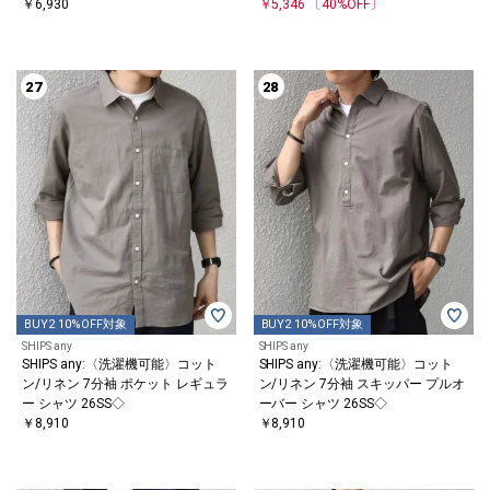
￥6,930
￥5,346
〔40%OFF〕
27
28
BUY2 10%OFF対象
BUY2 10%OFF対象
SHIPS any
SHIPS any
SHIPS any:〈洗濯機可能〉コット
SHIPS any:〈洗濯機可能〉コット
ン/リネン 7分袖 ポケット レギュラ
ン/リネン 7分袖 スキッパー プルオ
ー シャツ 26SS◇
ーバー シャツ 26SS◇
￥8,910
￥8,910