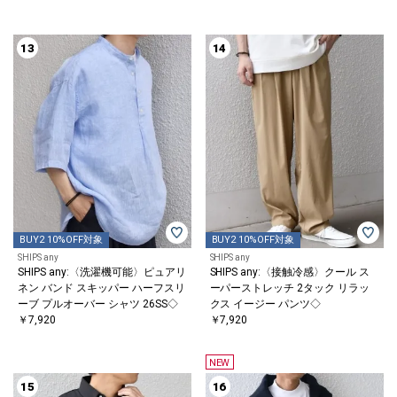
13
14
BUY2 10%OFF対象
BUY2 10%OFF対象
SHIPS any
SHIPS any
SHIPS any:〈洗濯機可能〉ピュアリ
SHIPS any:〈接触冷感〉クール ス
ネン バンド スキッパー ハーフスリ
ーパーストレッチ 2タック リラッ
ーブ プルオーバー シャツ 26SS◇
クス イージー パンツ◇
￥7,920
￥7,920
NEW
15
16