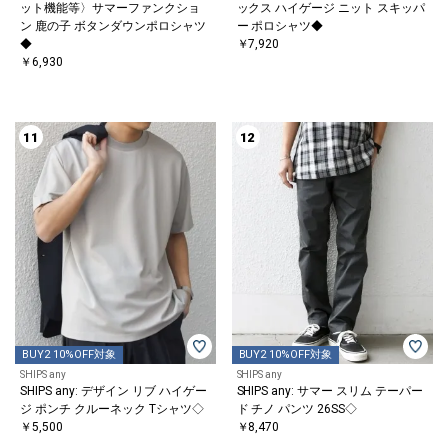
ット機能等〉サマーファンクショ
ックス ハイゲージ ニット スキッパ
ン 鹿の子 ボタンダウンポロシャツ
ー ポロシャツ◆
◆
￥7,920
￥6,930
11
12
BUY2 10%OFF対象
BUY2 10%OFF対象
SHIPS any
SHIPS any
SHIPS any: デザイン リブ ハイゲー
SHIPS any: サマー スリム テーパー
ジ ポンチ クルーネック Tシャツ◇
ド チノ パンツ 26SS◇
￥5,500
￥8,470