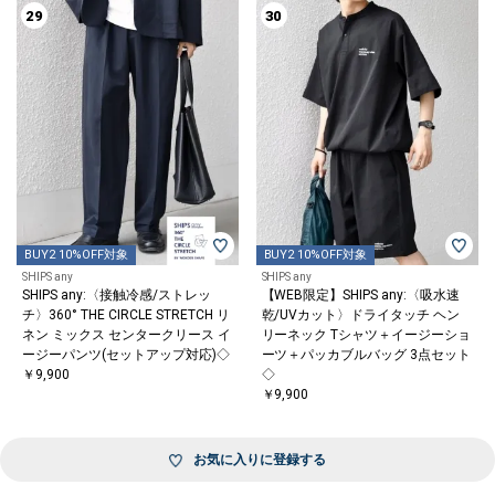
29
30
BUY2 10%OFF対象
BUY2 10%OFF対象
SHIPS any
SHIPS any
SHIPS any:〈接触冷感/ストレッ
【WEB限定】SHIPS any:〈吸水速
チ〉360° THE CIRCLE STRETCH リ
乾/UVカット〉ドライタッチ ヘン
ネン ミックス センタークリース イ
リーネック Tシャツ＋イージーショ
ージーパンツ(セットアップ対応)◇
ーツ＋パッカブルバッグ 3点セット
￥9,900
◇
￥9,900
お気に入りに登録する