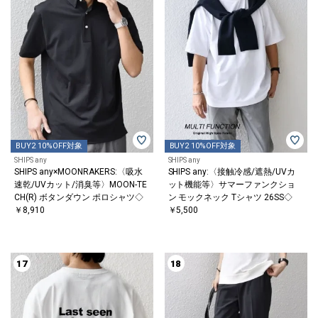
BUY2 10%OFF対象
BUY2 10%OFF対象
SHIPS any
SHIPS any
SHIPS any×MOONRAKERS:〈吸水
SHIPS any:〈接触冷感/遮熱/UVカ
速乾/UVカット/消臭等〉MOON-TE
ット機能等〉サマーファンクショ
CH(R) ボタンダウン ポロシャツ◇
ン モックネック Tシャツ 26SS◇
￥8,910
￥5,500
17
18