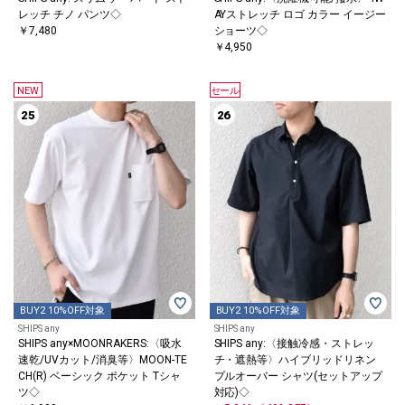
レッチ チノ パンツ◇
AYストレッチ ロゴ カラー イージー
￥7,480
ショーツ◇
￥4,950
NEW
セール
25
26
BUY2 10%OFF対象
BUY2 10%OFF対象
SHIPS any
SHIPS any
SHIPS any×MOONRAKERS:〈吸水
SHIPS any:〈接触冷感・ストレッ
速乾/UVカット/消臭等〉MOON-TE
チ・遮熱等〉ハイブリッドリネン
CH(R) ベーシック ポケット Tシャ
プルオーバー シャツ(セットアップ
ツ◇
対応)◇