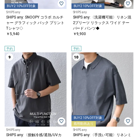
BUY2 10%OFF対象
BUY2 10%OFF対象
SHIPS any
SHIPS any
SHIPS any: SNOOPY コラボ カルチ
SHIPS any:〈洗濯機可能〉リネン混
ャー グラフィック バック プリント
2プリーツ リラックス ワイド テー
Tシャツ◇
パード パンツ◆
￥5,940
￥9,900
予約
予約
9
10
BUY2 10%OFF対象
着用動画あり
SHIPS any
SHIPS any
SHIPS any:〈接触冷感/遮熱/UVカ
SHIPS any:〈手洗い可能〉リネンミ