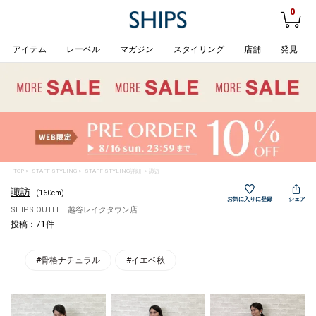
0
アイテム
レーベル
マガジン
スタイリング
店舗
発見
TOP
>
STAFF STYLING
> STAFF STYLING詳細 > 諏訪
諏訪
(160cm)
お気に入りに登録
シェア
SHIPS OUTLET 越谷レイクタウン店
投稿：71件
#骨格ナチュラル
#イエベ秋