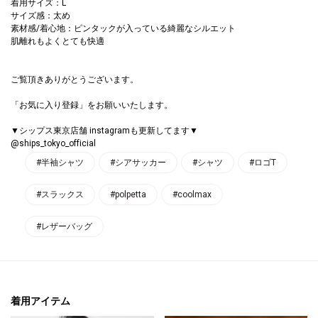
着用サイズ：L
サイズ感：太め
素材感/着心地：ピンタックが入っている綺麗なシルエット
肌離れもよくとても快適
ご覧頂きありがとうございます。
「お気に入り登録」をお願いいたします。
▼シップス東京店舗 instagramも更新してます▼
@ships_tokyo_official
#半袖シャツ
#シアサッカー
#シャツ
#ロゴT
#スラックス
#polpetta
#coolmax
#レザーバッグ
着用アイテム