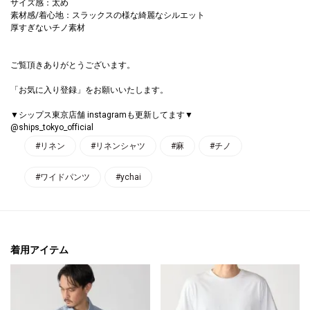
サイズ感：太め
素材感/着心地：スラックスの様な綺麗なシルエット
厚すぎないチノ素材
ご覧頂きありがとうございます。
「お気に入り登録」をお願いいたします。
▼シップス東京店舗 instagramも更新してます▼
@ships_tokyo_official
#リネン
#リネンシャツ
#麻
#チノ
#ワイドパンツ
#ychai
着用アイテム