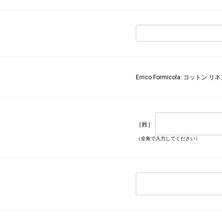
Errico Formicola: コット
［姓］
（全角で入力してください）