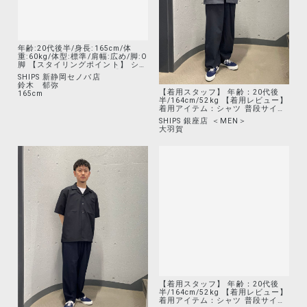
**********************
け感も気にならないです。ヴィン
テージライクな加工感もあり、1枚
でも様になります。
年齢:20代後半/身長:165cm/体
【着用スタッフ】 年齢：20代後
重:60kg/体型:標準/肩幅:広め/脚:O
半/164cm/52kg 【着用レビュー】
脚 【スタイリングポイント】 シャ
着用アイテム：シャツ 普段サイ
ツを使った差し色コーデ 【着用レ
ズ：M/着用サイズ：M サイズ感：
SHIPS 新静岡セノバ店
SHIPS 銀座店 ＜MEN＞
ビュー 】 着用アイテム：シャツ
ゆったりめ 着心地：ゆとりの
鈴木 郁弥
大羽賀
普段サイズ：M/ 着用サイズ：S サ
あるシルエットで、かなり通気性
165cm
イズ感：程よくゆとりあり 特徴：
も良いです。素材的に軽さもあり
ゆとりのあるウィークエンドシャ
速乾性もあるので、夏場にかなり
ツです。リラックスして着ること
オススメです！ 着用アイテム：パ
ができます。 着用アイテム：パン
ンツ 普段サイズ：S/着用サイズ：
ツ 普段サイズ：S/ 着用サイズ：M
M サイズ感：ゆったりめ 着心地：
サイズ感：程よくゆとりあり 特
シェル感のあるパンツで、よりゆ
徴：冷感機能付きのグラミチのパ
ったりめに履きたかったためワン
ンツです。スポーティなのでカジ
サイズ上げて着用しました。裾部
ュアル要素が強めの夏最適なパン
分にドローコードがあるため、シ
ツです。 着用アイテム：シューズ
ルエットの調整も可能です。 着用
普段サイズ(スニーカー)：
アイテム：シューズ 着用サイズ：
40(26.0cm)/ 着用サイズ：
25/着用サイズ：25 サイズ感：
US8(26.0cm) サイズ感：ジャスト
ゆとりあり 着心地：SHIPS50周
サイズ 特徴：SHIPS50周年記念の
年別注アイテムになります。ワイ
ガゼル。黒ほど重すぎず夏にこそ
ドパンツにはもちろん、セットア
履きたいスニーカーです。 個人
ップの外しにも使える万能シュー
Instagramもやっていますので、
ズです！
よかったらフォローお願いしま
す！ <a
href="https://www.instagram.co
m/_fumiyasuzuki/?