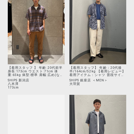
アイテム:ブルゾン 着用サイズ:L
普段サイズ : L / 着用サイズ：L サ
【サイズ感】大きすぎないスマー
イズ感：ゆるくテーパードがかか
トなシルエット 【素材感・着心
った美シルエットです。 素材感：
地】SHIPSのキルティングブルゾ
ウールライクなポリエステル素材
ン。軽い生地感と動きやすいデザ
です。 着心地：接触冷感、防シ
インでストレスフリーな着心地。
ワ、速乾の機能が備わっている
手洗い可能で扱いやすい。 ◆着用
為、夏場に大活躍します。
アイテム:シャツ 着用サイズ:S
【サイズ感】ややゆったりめ 【素
材感・着心地】しっかりした生地
感のネルシャツ。オーセンティッ
クなタータンチェックがおしゃれ
な印象。インナーとしてます羽織
としても活躍。 ◆着用アイテム:デ
ニム 着用サイズ:31 【サイズ感】
程よくスマートなシルエット 【素
材感・着心地】リーバイスの
BLUETABデニム。太すぎないシル
エット、デザイン性があり大人カ
【着用スタッフ 】 年齢:20代前半
【着用スタッフ】 年齢：20代後
ジュアルな印象。 ご覧いただきあ
身長:173cm ウエスト:71cm 体
半/164cm/52kg 【着用レビュー】
りがとうございます！ ▼アミュプ
重:65kg 体型:標準 肩幅:広め(なで
着用アイテム：シャツ 普段サイ
ラザおおいた店 instagramも更
肩)・猫背 普段サイズ: M 【着用レ
ズ：M/着用サイズ：M サイズ感：
新してます▼ <a
SHIPS 新潟店
SHIPS 銀座店 ＜MEN＞
ビュー】 アイテム : シャツ 着用サ
ゆったりめ 着心地：リネン素
href="https://www.instagram.co
八木澤
大羽賀
イズ : M サイズ感 : ゆとりあるサ
材ですが、柄も細かくレギュラー
m/ships_amu_plaza_oita/?hl=ja"
173cm
イズ感。 着心地 : 柔らかく、肌の
カラーのため、程よく綺麗目に着
target="_blank">@ships_amu_pl
離れが非常に良い生地です。 アイ
れます。 着用アイテム：パンツ 普
aza_oita</a> <a href="tel:+81-
テム : パンツ 着用サイズ : M サイ
段サイズ：S/着用サイズ：M サイ
097-513-3660">&#9742; 097-
ズ感 :ゆとりあるサイズ感 着心地 :
ズ感：ゆったりめ 着心地：薄手の
513-3660 </a>
柔らかいナイロン生地とゆとりあ
ベイカーパンツです。カジュアル
*******************************
るシルエットにより着心地非常に
感の強いアイテムですが、白色に
*******************************
良いです。 ▼新潟店 instagramも
することで綺麗目な印象にしまし
*
更新してます▼ <a
た。また、よりゆったりめに履き
href="https://www.instagram.co
たかったためワンサイズ上げて着
m/ships_niigata/?hl=ja"
用しています。 着用アイテム：カ
target="_blank">@ships_niigata
ットソー 着用サイズ：M/着用サイ
</a>
ズ：M サイズ感：ややゆったりめ
*******************************
です。 着心地：程よく肉厚で、透