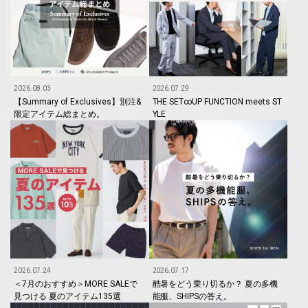
2026.08.03
2026.07.29
【Summary of Exclusives】別注&
THE SET∞UP FUNCTION meets ST
限定アイテム総まとめ。
YLE
2026.07.24
2026.07.17
＜7月のおすすめ＞MORE SALEで
酷暑をどう乗り切るか？ 夏の多機
見つける 夏のアイテム135選
能服、SHIPSの答え。