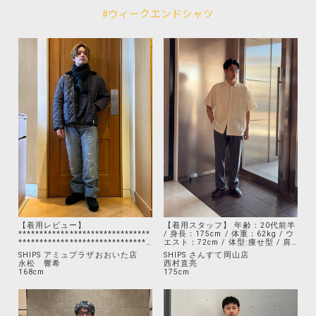
#ウィークエンドシャツ
【着用レビュー】
【着用スタッフ】 年齢：20代前半
*******************************
/ 身長：175cm / 体重：62kg / ウ
*******************************
エスト：72cm / 体型:痩せ型 / 肩
* ▼instagramにておおいた店の情
幅：いかり肩 着用アイテム： シャ
SHIPS アミュプラザおおいた店
SHIPS さんすて岡山店
報を発信してます！▼ <a
ツ 身長：175cm / 普段サイズ : L
永松 響希
西村直亮
href="https://www.instagram.co
/ 着用サイズ：L サイズ感：ゆった
168cm
175cm
m/hibiki_ships_oita/?hl=ja"
りとしたサイズ感です。 素材感：
target="_blank">@hibiki_ships_
コットンヘンプ素材で、肌触りが
oita</a> 年齢: 24歳/身長:168cm/
良いです。 着心地：柔らかい素材
体重:61kg/ウエスト:70後半/普段
感なので、着心地抜群です。 着用
サイズ:M /体型: 肩幅広め ◆ 着用
アイテム：パンツ 身長：175cm /