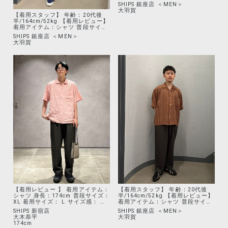
igsh=Zmx1dTNsOXp3bWhl&utm_
source=qr%20%3D%3D">@_fumiy
asuzuki</a>
【着用スタッフ】 年齢：20代後
【着用スタッフ】 年齢：20代後
半/164cm/52kg 【着用レビュー】
半/164cm/52kg 【着用レビュー】
着用アイテム：シャツ 普段サイ
着用アイテム：シャツ 普段サイ
ズ：M/着用サイズ：M サイズ感：
ズ：M/着用サイズ：M サイズ感：
SHIPS 銀座店 ＜MEN＞
SHIPS 銀座店 ＜MEN＞
ゆったりめ 着心地：ゆとりの
ゆったりめ 着心地：リーフ柄
大羽賀
大羽賀
あるシルエットで、かなり通気性
にシアー感のあるシャツです。か
も良いです。素材的に軽さもあり
なり軽くて薄く、動きが出やすい
速乾性もあるので、夏場にかなり
です。
オススメです！ 着用アイテム：パ
ンツ 普段サイズ：S/着用サイズ：S
サイズ感：ゆったりめ 着心地：ワ
イドシルエットですが、ピンタッ
クもあり綺麗目な印象です。サッ
カー生地で、夏場でも肌離れもよ
く快適に着れます。 着用アイテ
ム：シューズ 普段サイズ：25/着
用サイズ：25 サイズ感：ややゆと
りあり 着心地：SHIPS50周年別注
アイテムになります。ワイドパン
ツにはもちろん、セットアップの
外しにも使えそうなかなり万能シ
ューズです！
【着用レビュー 】 着用アイテム：
【着用スタッフ】 年齢：20代後
シャツ 身長：174cm 普段サイズ：
半/164cm/52kg 【着用レビュー】
XL 着用サイズ： L サイズ感： 幅
着用アイテム：シャツ 普段サイ
にゆとりのあるシルエット 着心
ズ：M/着用サイズ：M サイズ感：
SHIPS 新宿店
SHIPS 銀座店 ＜MEN＞
地：柔らかな着心地 【着用レビュ
ゆったりめ 着心地：無地です
大木恭平
大羽賀
ー 】 着用アイテム：パンツ 身
が、シアー部分もありシンプル過