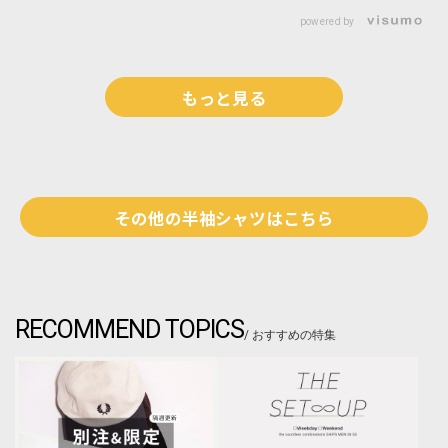
174cm
長：174cm 普段サイズ： L 着用サ
ぎず、トレンド感もあるのが特徴
イズ：M サイズ感：ゆったりめ 着
です。 着用アイテム：パンツ 普段
心地：軽めでドライな素材感 -------
サイズ：S/着用サイズ：S サイズ
powered by
----------------------------------------------
感：ゆったりめ 着心地：ワイドシ
------------- ▼シップス東京店舗
ルエットですが、ピンタックもあ
instagramも更新してます▼
り綺麗目な印象です。サッカー生
@ships_tokyo_official
地で、夏場でも肌離れもよく快適
に着れます。
もっと見る
その他の半袖シャツはこちら
RECOMMEND TOPICS
おすすめの特集