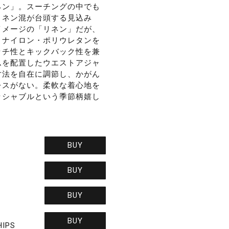
ネン」。スーチングの中でも
リネン混が台頭する見込み
イメージの「リネン」だが、
・ナイロン・ポリウレタンを
ッチ性とキックバック性を兼
ムを配置したウエストアジャ
寸法を自在に調節し、かがん
レスがない。柔軟な着心地を
ッシャブルという季節柄嬉し
BUY
BUY
BUY
BUY
HIPS