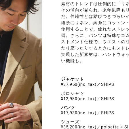
素材のトレンドは圧倒的に「リ
その傾向が見られ、来年以降も
だ。伸縮性とは結びつきづらい
経糸にリネン、緯糸にコットン
使用することで、優れたストレ
備。さらに、パンツは特殊なゴ
ストメント仕様で、ウエストの
だり座ったりするときにもスト
実現した新素材は、ハンドウォ
い機能も。
ジャケット
¥37,950(inc. tax)／SHIPS
ポロシャツ
¥12,980(inc. tax)／SHIPS
パンツ
¥17,930(inc. tax)／SHIPS
シューズ
¥35,200(inc. tax)／polpetta × S