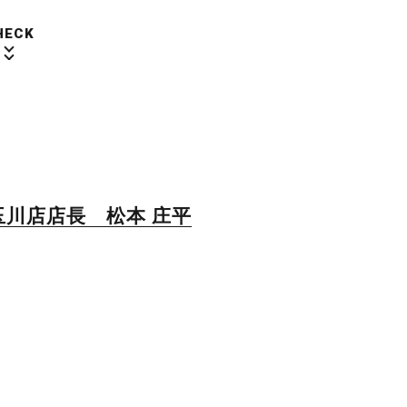
HECK
玉川店店長 松本 庄平