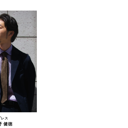
プレス
野 健徳