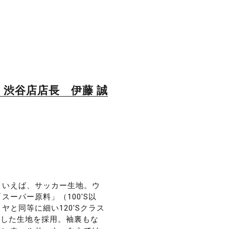
渋谷店店長 伊藤 誠
といえば、サッカー生地。ウ
ーパー原料」（100'S以
と同等に細い120'Sクラス
ドした生地を採用。袖裏もな