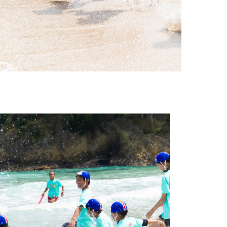
X
株式会社シップス
下田
社長室 サステナビリティディレク
理事
東京都在住／G.Iさん親子
東京
ター
今年で
高梨 勝央
今回、プログラムは30回目の開
下田
E &
催。そして2028年に下田LSCは50
グラ
今年､ 記念すべき30回目を迎えま
下田
周年ということで歴史と伝統を感じ
です
した｡ 長い間のご支援ありがとう
され
るプログラムです。今回で3回目の
ング