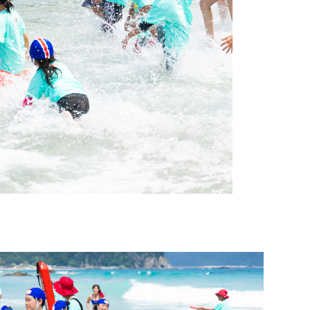
ございます｡ 入社以来関わり続け
ラッ
参加で、このプログラムを通して、
いプ
てきた大切な活動で､ 当初は ｢下
の方
人命救助に興味を持ち、水泳も習い
そし
田に関わりたい｣ という想いから
クリ
始めました！下田によく遊びに来て
ツが
始まりました｡ 今では下田市と協
ルは
いるので、来年もぜひ参加したいで
ザイ
力し､ 拾い集めたペットボトルを
れ、
1999年モデル
200
す。
しみ
ライフセーバーのユニフォームへ
ュニ
と生まれ変わらせています｡ また､
す。
Jr.ライフセービングプログラムを
デザ
通して､ 子どもたちに海で安全に
心・
過ごす知識や､ 海を大切にするサ
皆さ
ステナブルな意識を伝えてきまし
た｡ これからも､ 人と海と未来を
つなぐこの活動を､ みなさんと共
に続けていきます｡