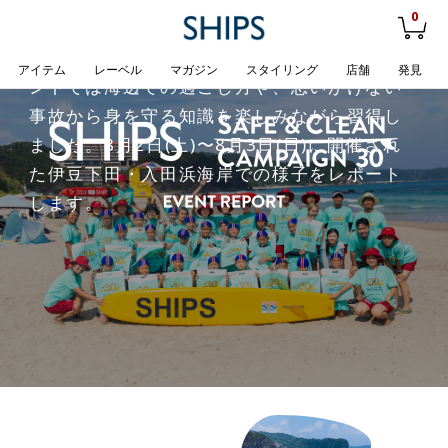
リーン キャンペーン」は今年の夏で30年目を
0
迎えました。中でも、小学生向け大人気プロ
グラムのジュニアライフセービング体験イベ
アイテム
レーベル
マガジン
スタイリング
店舗
発見
ントでは海辺での過ごし方や、思いがけない
事故から身を守る知識を楽しみながら習得し
ました。8月2日(土)〜8月3日(日)に開催され
た伊豆下田・入田浜海岸での様子をレポート
します。