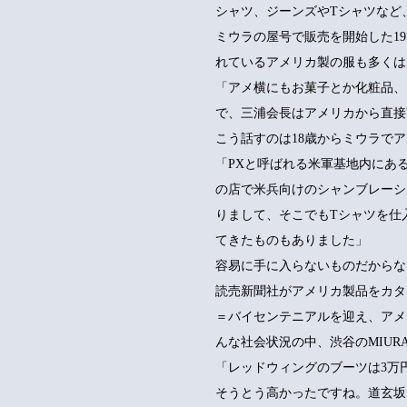
シャツ、ジーンズやTシャツなど
ミウラの屋号で販売を開始した1
れているアメリカ製の服も多くは
「アメ横にもお菓子とか化粧品、
で、三浦会長はアメリカから直接
こう話すのは18歳からミウラでア
「PXと呼ばれる米軍基地内にあ
の店で米兵向けのシャンブレーシ
りまして、そこでもTシャツを仕
てきたものもありました」
容易に手に入らないものだからな
読売新聞社がアメリカ製品をカタログ化し
＝バイセンテニアルを迎え、アメ
んな社会状況の中、渋谷のMIUR
「レッドウィングのブーツは3万
そうとう高かったですね。道玄坂