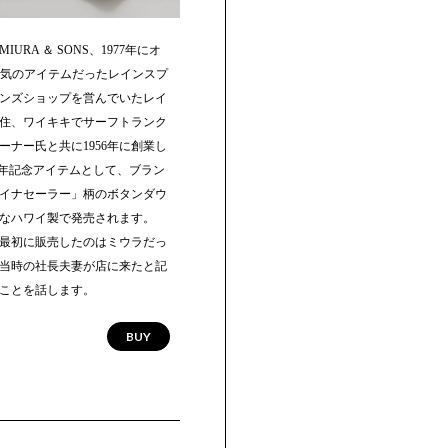
RA ＆ SONS、1977年にオ
も人気のアイテムだったレインスプ
ンズショップを営んでいたレイ
住、ワイキキでサーフトランク
ナー氏と共に1956年に創業し
0周年記念アイテムとして、ブラン
イナセーラー」柄のボタンダウ
なハワイ製で発売されます。
最初に販売したのはミウラだっ
に当時の社長夫妻が店に来たと記
ことを話します。
BUY