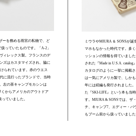
イザーを務める雨宮の私物で、ど
ミウラやMIURA ＆ SONSが
Sで扱っていたものです。「A-2」
マホもなかった時代です。多く
ヴィレックス製。フランスのデ
ッションの情報を得ていました。
ンズはカスタマイズされ、脇に
された『Made in U.S.A. c
縫い付けられています。赤のウエス
カタログのように一挙に掲載さ
年代に流行ったブランドで、当時
は一気にアメリカ製で、しかも
。左の茶キャンプモカシンは
年には続編も発行されました。
では早くからアメリカのアウトドア
た『SKI-LIFE』という本も
も扱っていました。
す。MIURA & SONSでは
チ、キャンプ7、エディー・バ
もブーム前から扱っていました