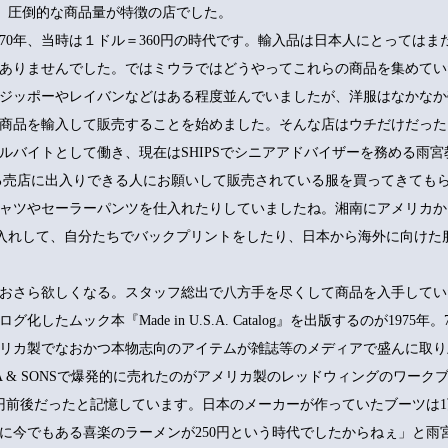
、圧倒的な商品量が特徴の店でした。
970年、当時は１ドル＝360円の時代です。輸入品は日本人にとっては
ありませんでした。ではミウラではどうやってこれらの商品を集めてい
ジッポーやレイバンなどはある程度並んでいましたが、洋服はなかなか
商品を輸入して販売することを始めました。そんな店はウチだけだった
ルバイトとして働き、現在はSHIPSでシニアアドバイザーを務める雨
る売店に出入りできる人にお願いして販売されている服を買ってきても
ャツやセーラーパンツを仕入れたりしていましたね。湘南にアメリカか
入れして、自分たちでバックプリントをしたり、日本から海外に向けた
おさら欲しくなる。スタッフ総出で八方手を尽くして商品を入手してい
たムック本『Made in U.S.A. Catalog』を出版するのが1975
リカ製でなおかつ本物志向のアイテムが雑誌等のメディアで盛んに取り
A & SONSで爆発的に売れたのがアメリカ製のレッドウィングのワーク
円前後だったと記憶しています。日本のメーカーが作っていたブーツは
に今でもある喜楽のラーメンが250円という時代でしたからねぇ」と雨