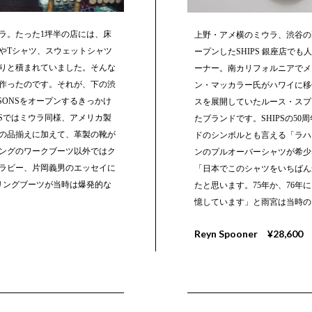
ラ。たった1坪半の店には、床
上野・アメ横のミウラ、渋谷のMIU
やTシャツ、スウェットシャツ
ープンしたSHIPS 銀座店で
りと積まれていました。そんな
ーナー。南カリフォルニアでメ
作ったのです。それが、下の渋
ン・マッカラー氏がハワイに移
 SONSをオープンするきっかけ
スを展開していたルース・スプー
ONSではミウラ同様、アメリカ製
たブランドです。SHIPSの5
の品揃えに加えて、革製の靴が
ドのシンボルとも言える「ラハ
ングのワークブーツ以外ではク
ンのプルオーバーシャツが希少
ラビー、片岡義男のエッセイに
「日本でこのシャツをいちばん
のリングブーツが当時は爆発的な
たと思います。75年か、76年
憶しています」と雨宮は当時の
Reyn Spooner ¥28,600