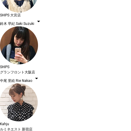
SHIPS 大宮店
arrow_drop_down
鈴木 早紀
Saki Suzuki
SHIPS
グランフロント大阪店
arrow_drop_down
中尾 里絵
Rie Nakao
Kahju
ルミネエスト 新宿店