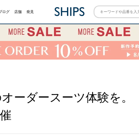
ブログ
店舗
発見
ーダースーツ体験を。「SHIP
開催