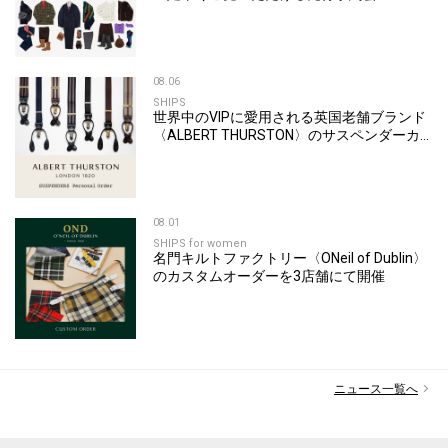
Autumn & Winter Pre Order Fair」を開催
08.06
SHIPS
世界中のVIPに愛用される英国老舗ブランド
〈ALBERT THURSTON〉のサスペンダーカ
スタムオーダーを開催
08.01
SHIPS for women
名門キルトファクトリー〈ONeil of Dublin〉
のカスタムオーダーを3店舗にて開催
ニュース一覧へ