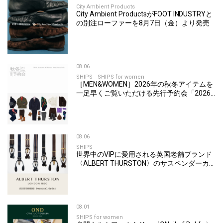
City Ambient Products
City Ambient ProductsがFOOT INDUSTRYと
の別注ローファーを8月7日（金）より発売
08.06
SHIPS
SHIPS for women
［MEN&WOMEN］2026年の秋冬アイテムを
一足早くご覧いただける先行予約会「2026
Autumn & Winter Pre Order Fair」を開催
08.06
SHIPS
世界中のVIPに愛用される英国老舗ブランド
〈ALBERT THURSTON〉のサスペンダーカ
スタムオーダーを開催
08.01
SHIPS for women