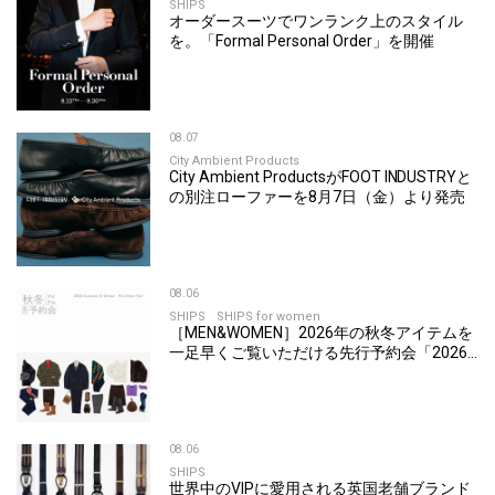
SHIPS
オーダースーツでワンランク上のスタイル
を。「Formal Personal Order」を開催
08.07
City Ambient Products
City Ambient ProductsがFOOT INDUSTRYと
の別注ローファーを8月7日（金）より発売
08.06
SHIPS
SHIPS for women
［MEN&WOMEN］2026年の秋冬アイテムを
一足早くご覧いただける先行予約会「2026
Autumn & Winter Pre Order Fair」を開催
08.06
SHIPS
世界中のVIPに愛用される英国老舗ブランド