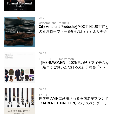
08.07
City Ambient Products
City Ambient ProductsがFOOT INDUSTRYと
の別注ローファーを8月7日（金）より発売
08.06
SHIPS
SHIPS for women
［MEN&WOMEN］2026年の秋冬アイテムを
一足早くご覧いただける先行予約会「2026
Autumn & Winter Pre Order Fair」を開催
08.06
SHIPS
世界中のVIPに愛用される英国老舗ブランド
〈ALBERT THURSTON〉のサスペンダーカ
スタムオーダーを開催