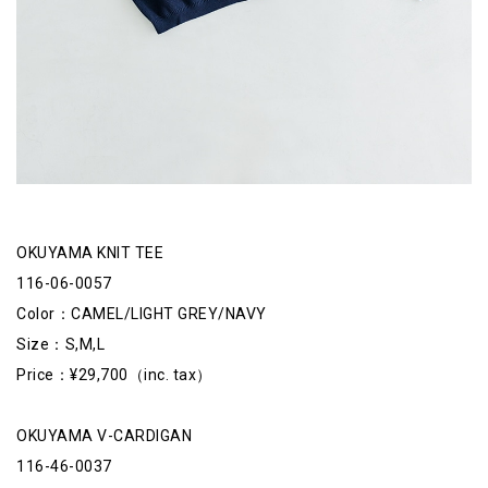
OKUYAMA KNIT TEE
116-06-0057
Color：CAMEL/LIGHT GREY/NAVY
Size：S,M,L
Price：¥29,700（inc. tax）
OKUYAMA V-CARDIGAN
116-46-0037