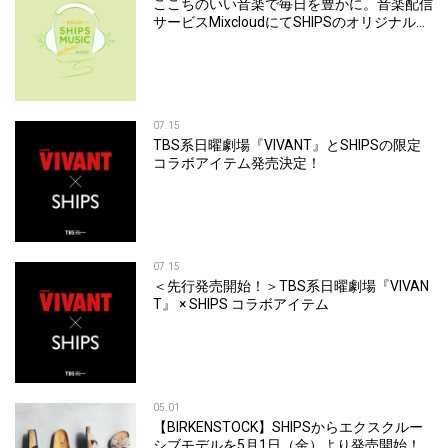
ここちのいい音楽で毎日を豊かに。音楽配信
サービスMixcloudにてSHIPSのオリジナルミ
ックスを公開
07.15
TBS系日曜劇場『VIVANT』とSHIPSの限定
コラボアイテム発売決定！
07.15
＜先行発売開始！＞TBS系日曜劇場『VIVAN
T』 × SHIPS コラボアイテム
05.01
【BIRKENSTOCK】SHIPSからエクスクルー
シブモデルを5月1日（金）より発売開始！