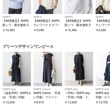
SHIPS
SHIPS
SHIPS
SHIPS
【WEB限定】SHIPS:
【WEB限定】SHIPS:
【WEB限定】SHIPS:
【WEB限定
防シワ・吸水速乾 Dr
テレワーク ビズ ワン
防シワ・吸水速乾 Dr
テレワーク
ymix(R) ワンポイン
ポイントロゴ ポンチ
ymix(R) ワンポイン
ポイントロ
￥
10,450
￥
5,940
￥
10,450
￥
6,600
トロゴボタンダウン
Tシャツ
トロゴバンドカラー
ージ ダブ
シャツ
シャツ
ウェット
プリーツデザインワンピース
SHIPS any
SHIPS Colors
SHIPS any
SHIPS any
《追加予約》SHIPS a
SHIPS Colors:〈手洗
《予約》SHIPS any:
SHIPS a
ny:〈手洗い可能〉ド
い可能〉プリーツ デ
〈手洗い可能〉ドッ
可能〉ピ
ット バンドカラー フ
ザイン シャツ ワンピ
ト バンドカラー プリ
サイド プ
￥
12,650
￥
8,910
￥
12,650
￥
13,750
レンチ プリーツ ロン
ース2◇
ーツ ロング ワンピー
ドカラー 
グ ワンピース
ス
ピース