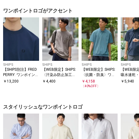
ワンポイントロゴがアクセント
SHIPS
SHIPS
SHIPS
SHIPS
【SHIPS別注】FRED
【WEB限定】SHIPS:
【WEB限定】SHIPS:
【WEB限定
PERRY: ワンポイント
〈汗染み防止加工〉
〈抗菌・防臭〉ワン
吸水速乾・U
ロゴ ピケ Tシャツ 26
ワンポイントロゴ ビ
ポイントロゴ バーズ
ymix（R
￥
13,200
￥
4,400
￥
4,158
￥
5,940
SS
ッグシルエットヘビ
アイ 半袖 ポロシャツ
ントロゴ 
〔
40
%OFF〕
ーウェイトTシャツ
カラー ポ
スタイリッシュなワンポイントロゴ