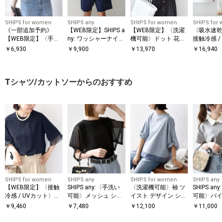
SHIPS for women
SHIPS any
SHIPS for women
SHIPS for
《一部追加予約》
【WEB限定】SHIPS a
【WEB限定】〈洗濯
〈吸水速乾 
【WEB限定】〈手洗
ny: ワッシャーナイロ
機可能〉ドット 花柄
接触冷感 /
い可能〉アイレット
ン スピンドル Tシャ
サイド プリーツ フレ
能〉ツイル
￥
6,930
￥
9,900
￥
13,970
￥
16,940
クルーネック プルオ
ツ＋イージーショー
ンチスリーブ ワンピ
パンツ
ーバー
ツ セットアップ◆
ース
Tシャツ/カットソーからのおすすめ
SHIPS for women
SHIPS any
SHIPS for women
SHIPS any
【WEB限定】〈接触
SHIPS any:〈手洗い
〈洗濯機可能〉袖 ツ
SHIPS a
冷感 / UVカット〉シ
可能〉メッシュ シア
イスト デザイン シア
可能〉バイ
アー オーガンジー コ
ー ハンカチ スリーブ
ー ドッキング TEE
ョートスリ
￥
9,460
￥
7,480
￥
12,100
￥
11,000
ンビ プルオーバー
ドッキング TEE
オーバー