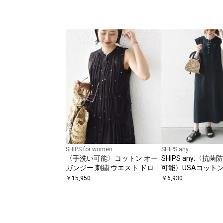
SHIPS for women
SHIPS any
〈手洗い可能〉コットン オー
SHIPS any:〈抗
ガンジー 刺繍 ウエスト ドロス
可能〉USAコットン
ト ワンピース
ネック Aライン ワ
￥
15,950
￥
6,930