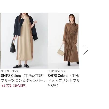
SHIPS for
Ernie 
レス
￥
23,100
SHIPS Colors
SHIPS Colors
SHIPS Colors:〈手洗い可能〉
SHIPS Colors:〈手洗い可能〉
プリーツ コンビ ジャンパー ワ
ドット プリント プリーツ シャ
ンピース
ツ ワンピース
￥
7,920
￥
6,776
〔
20
%OFF〕