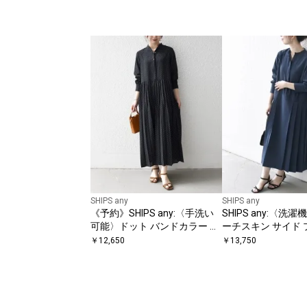
SHIPS any
SHIPS any
《予約》SHIPS any:〈手洗い
SHIPS any:〈洗
可能〉ドット バンドカラー プ
ーチスキン サイド 
リーツ ロング ワンピース
ンドカラー シャツ
￥
12,650
￥
13,750