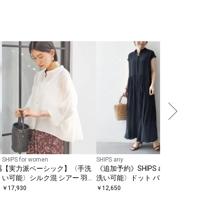
SHIPS any
SHIPS 
ッシュ シ
ブ ドッキ
￥
7,480
SHIPS for women
SHIPS any
感
【実力派ベーシック】〈手洗
《追加予約》SHIPS any:〈手
い可能〉シルク混 シアー 羽織
洗い可能〉ドット バンドカラ
シャツ
ー フレンチ プリーツ ロング
￥
17,930
￥
12,650
ワンピース