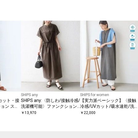
SHIPS any
SHIPS for women
〈UVカット・接
SHIPS any:〈防しわ/接触冷感/
【実力派ベーシック】〈接触
ョン スキ
洗濯機可能〉ファンクション
冷感/UVカット/吸水速乾/洗
◇
パイピング ドロスト ワンピー
機可能〉SUUSUU タック スリ
￥
13,970
￥
22,000
ス
ーブ ワンピース