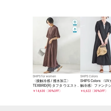
SHIPS for women
SHIPS Colors
〈接触冷感 / 撥水加工〉
SHIPS Colors:
TEXBRID(R) タフタ ウエスト
触冷感〉ファンクシ
切替 ワンピース
ッパー ワンピース
￥
14,630
〔
30
%OFF〕
￥
6,622
〔
30
%OFF〕