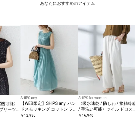
あなたにおすすめのアイテム
SHIPS any
SHIPS for women
【WEB限定】SHIPS any: ハン
〈吸水速乾 / 防しわ / 接触冷
濯機可能〉
ドスモッキング コットン フレ
/ 手洗い可能〉ツイル ドロス
 プリーツ
ア ノースリーブ ワンピース
ト パンツ
ワンピース
￥
12,980
￥
16,940