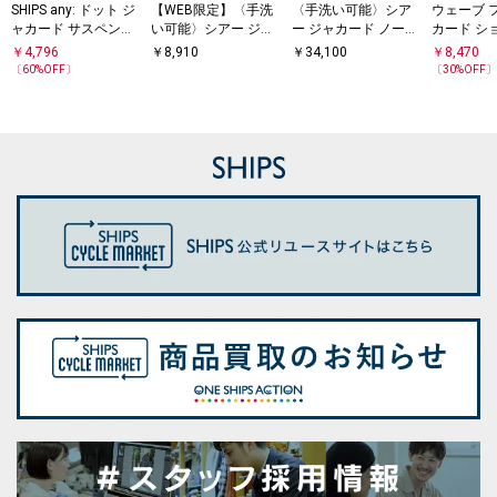
SHIPS any: ドット ジ
【WEB限定】〈手洗
〈手洗い可能〉シア
ウェーブ 
ャカード サスペンダ
い可能〉シアー ジャ
ー ジャカード ノース
カード シ
ー スカート
カード ポロ 襟 ショ
リーブ ワンピース
ーブ プル
￥
4,796
￥
8,910
￥
34,100
￥
8,470
ート スリーブ プルオ
〔
60
%OFF〕
〔
30
%OFF
ーバー