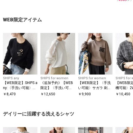
ツ◇
WEB限定アイテム
SHIPS any
SHIPS for women
SHIPS for women
SHIPS for
【WEB限定】SHIPS a
《追加予約》【WEB
【WEB限定】〈手洗
【WEB限
ny:〈手洗い可能〉裏
限定】〈手洗い可
い可能〉サガラ 刺繍
機可能〉2W
起毛 ビジュー クルー
能〉レース コンビ カ
ロゴ ニット プルオー
ワー ジャ
￥
8,470
￥
12,650
￥
9,900
￥
10,450
ネック コンパクト プ
ットソー
バー
フ ジップ
ルオーバー
ー
デイリーに活躍する洗えるシャツ