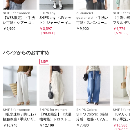
SHIPS for women
SHIPS any
quaranciel
SHIPS for
【WEB限定】〈手洗
SHIPS any:〈UVカッ
quaranciel:〈手洗い
〈手洗い
い可能〉シアー コン
ト〉ジャージー イレ
可能〉スパンコール
フリル デ
ビ 裾 ドロスト プル
ヘム スカート
刺繍 ロゴ スウェット
ウス 24SS
￥
9,900
￥
3,597
￥
9,900
￥
6,776
オーバー
〔
70
%OFF〕
〔
60
%OFF
パンツからのおすすめ
NEW
SHIPS for women
SHIPS for women
SHIPS Colors
SHIPS for
〈吸水速乾 / 防しわ /
【WEB限定】〈洗濯
SHIPS Colors:〈接触
〈UVカット
接触冷感 / 手洗い可
機可能〉ドロスト ベ
冷感・遮熱・UVカッ
乾 / 手洗
能〉ツイル ドロスト
イカー パンツ
ト〉ファンクション
麻混 オッ
￥
16,940
￥
12,100
￥
7,480
￥
10,560
パンツ
デニム イージー パン
ク ストレ
〔
40
%OFF