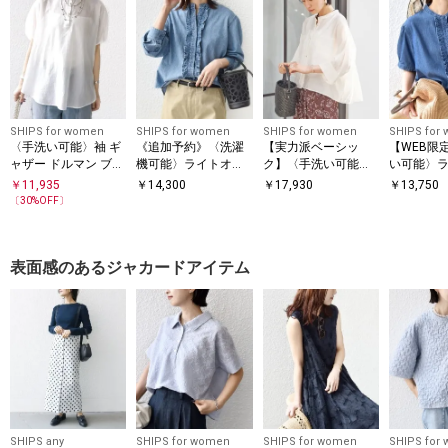
SHIPS for women
SHIPS for women
SHIPS for women
SHIPS for
〈手洗い可能〉袖 ギ
《追加予約》〈洗濯
【実力派ベーシッ
【WEB限
ャザー ドルマン ブラ
機可能〉ライトオン
ク】〈手洗い可能〉
い可能〉ラ
ウス
ス フリル デニム シ
シルク混 シアー 羽織
ス フリル 
￥
11,935
￥
14,300
￥
17,930
￥
13,750
ャツ
シャツ
袖 シャツ
〔
30
%OFF〕
表面感のあるジャカードアイテム
SHIPS any
SHIPS for women
SHIPS for women
SHIPS for