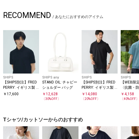
RECOMMEND
/
あなたにおすすめのアイテム
SHIPS
SHIPS any
SHIPS
SHIPS
【SHIPS別注】FRED
STAND OIL: チャビー
【SHIPS別注】FRED
【WEB限定
PERRY: イギリス製 M
ショルダー バッグ
PERRY: イギリス製 M
〈抗菌・
2 シングルライン ポ
2 シングルライン ポ
ポイントロ
￥
17,600
￥
12,628
￥
14,080
￥
4,158
ロシャツ 26SS
ロシャツ 25SS
アイ 半袖
〔
30
%OFF〕
〔
20
%OFF〕
〔
40
%OFF
Tシャツ/カットソーからのおすすめ