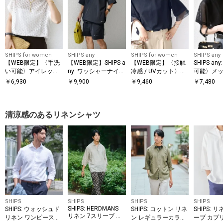
SHIPS for women
SHIPS any
SHIPS for women
SHIPS any
【WEB限定】〈手洗
【WEB限定】SHIPS a
【WEB限定】〈接触
SHIPS a
い可能〉アイレット
ny: ワッシャーナイロ
冷感 / UVカット〉シ
可能〉メッ
クルーネック プルオ
ン スピンドル Tシャ
アー オーガンジー コ
ー ハンカ
￥
6,930
￥
9,900
￥
9,460
￥
7,480
ーバー
ツ＋イージーショー
ンビ プルオーバー
ドッキング 
ツ セットアップ◆
清涼感のあるリネンシャツ
SHIPS
SHIPS
SHIPS
SHIPS
SHIPS: HERDMANS
SHIPS: ウォッシュド
SHIPS: コットン リネ
SHIPS: 
リネン 7スリーブ カ
リネン ワンピースカ
ン レギュラーカラー
ーブ カプ