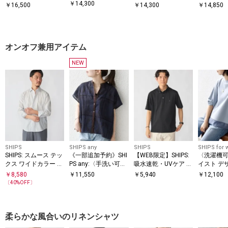
プリ シャツ
ラー ソリッド シャツ
7スリーブ シャツ
￥
14,300
￥
16,500
￥
14,300
￥
14,850
オンオフ兼用アイテム
NEW
SHIPS
SHIPS any
SHIPS
SHIPS for
SHIPS: スムース テッ
《一部追加予約》SHI
【WEB限定】SHIPS:
〈洗濯機可
クス ワイドカラー シ
PS any:〈手洗い可
吸水速乾・UVケア Dr
イスト デ
ャツ
能〉エンブロイダリ
ymix（R）ワンポイ
ー ドッキン
￥
8,580
￥
11,550
￥
5,940
￥
12,100
ー レース シアー フ
ントロゴ ボタンダウ
〔
40
%OFF〕
レンチスリーブ シャ
ン ポロシャツ
ツ
柔らかな風合いのリネンシャツ