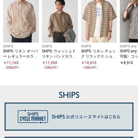
SHIPS
SHIPS
SHIPS
SHIPS any
SHIPS: リネン オーバ
SHIPS: ウォッシュド
SHIPS: リネン チェッ
SHIPS a
ー レギュラーカラー
リネン バンドカラー
ク リラックス ショー
可能〉コッ
シャツ
ソリッド シャツ
トスリーブ シャツ
ン 7分袖
￥
11,165
￥
11,550
￥
10,010
￥
8,910
プルオーバ
〔
30
%OFF〕
〔
30
%OFF〕
〔
30
%OFF〕
26SS◇