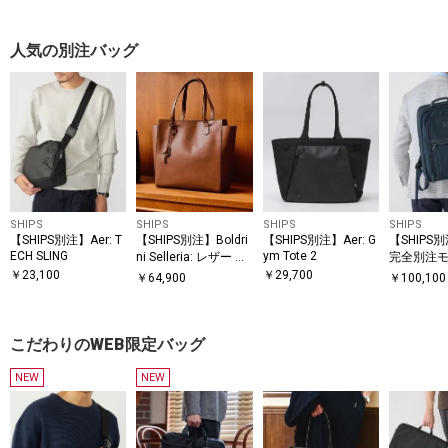
人気の別注バッグ
SHIPS
SHIPS
SHIPS
SHIPS
【SHIPS別注】Aer: T
【SHIPS別注】Boldri
【SHIPS別注】Aer: G
【SHIPS別
ECH SLING
ym Tote 2
ni Selleria: レザー ト
完全別注モ
ートバッグ
PHA 3』ミ
￥
23,100
￥
29,700
￥
64,900
￥
100,100
バッグ
こだわりのWEB限定バッグ
NEW
NEW