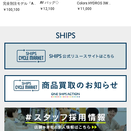
AY バッグ◇
Colors:HYDROS 3WA
完全別注モデル『AL
Y ブリーフケース
PHA 3』ミッド 3WAY
￥
12,100
￥
11,000
￥
100,100
バッグ