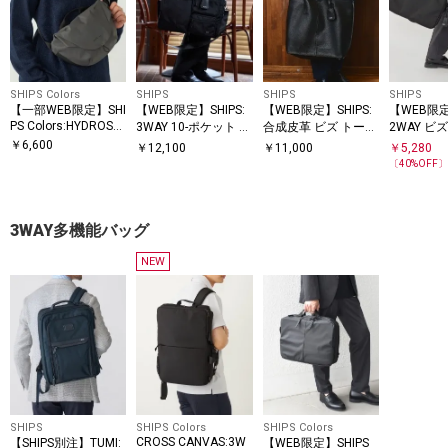
SHIPS Colors
SHIPS
SHIPS
SHIPS
【一部WEB限定】SHI
【WEB限定】SHIPS:
【WEB限定】SHIPS:
【WEB限定
PS Colors:HYDROS
3WAY 10-ポケット ビ
合成皮革 ビズ トート
2WAY ビズ
ラウンド ショルダー
ズ ブリーフ バッグ
バッグ (クラッチバッ
フケース
￥
6,600
￥
12,100
￥
11,000
￥
5,280
バッグ◇
グ付き)
〔
40
%OFF
3WAY多機能バッグ
NEW
SHIPS
SHIPS Colors
SHIPS Colors
CROSS CANVAS:3W
【SHIPS別注】TUMI:
【WEB限定】SHIPS