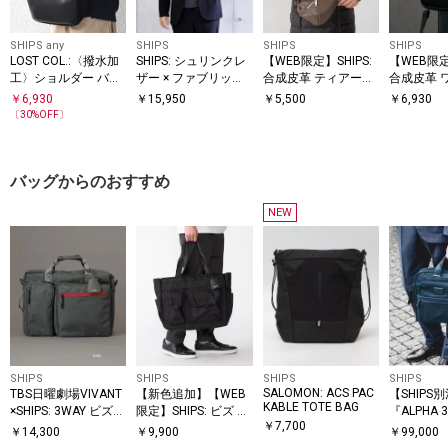
SHIPS any
SHIPS
SHIPS
SHIPS
LOST COL.:〈撥水加
SHIPS: シュリンクレ
【WEB限定】SHIPS:
【WEB限定
工〉ショルダー バッ
ザー × ファブリック
合成皮革 ティアーズ
合成皮革 
グ 25AW◇
コンビ ウエスト バッ
ルック ワンショルダ
ダー バッ
￥
6,930
￥
15,950
￥
5,500
￥
6,930
グ (ボディバッグ)
ー バッグ
〔
30
%OFF〕
バッグからのおすすめ
NEW
SHIPS
SHIPS
SHIPS
SHIPS
SALOMON: ACS PAC
TBS日曜劇場VIVANT
【新色追加】【WEB
【SHIPS別
KABLE TOTE BAG
×SHIPS: 3WAY ビズ
限定】SHIPS: ビズ ワ
『ALPHA 
￥
7,700
ワイド バッグ
イド ブリーフ トート
スリム ブ
￥
14,300
￥
9,900
￥
99,000
バッグ