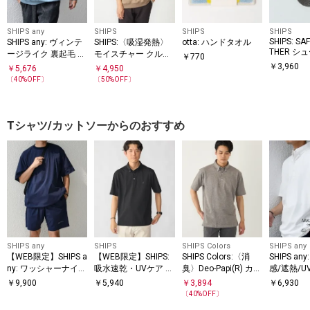
SHIPS any
SHIPS
SHIPS
SHIPS
SHIPS: SA
SHIPS any: ヴィンテ
SHIPS:〈吸湿発熱〉
otta: ハンドタオル
THER シ
ージライク 裏起毛 セ
モイスチャー クルー
￥
770
キーホル
ミモックネック ラグ
ネック プルオーバー
￥
3,960
￥
5,676
￥
4,950
ラン スウェット◇
〔
40
%OFF〕
〔
50
%OFF〕
Tシャツ/カットソーからのおすすめ
SHIPS any
SHIPS
SHIPS Colors
SHIPS any
【WEB限定】SHIPS a
【WEB限定】SHIPS:
SHIPS Colors:〈消
SHIPS a
ny: ワッシャーナイロ
吸水速乾・UVケア Dr
臭〉Deo-Papi(R) カノ
感/遮熱/
ン スピンドル Tシャ
ymix（R）ワンポイ
コ ボタンダウン ポロ
能等〉サ
￥
9,900
￥
5,940
￥
3,894
￥
6,930
ツ＋イージーショー
ントロゴ ボタンダウ
シャツ◇
クション 
〔
40
%OFF〕
ツ セットアップ◆
ン ポロシャツ
ンダウン