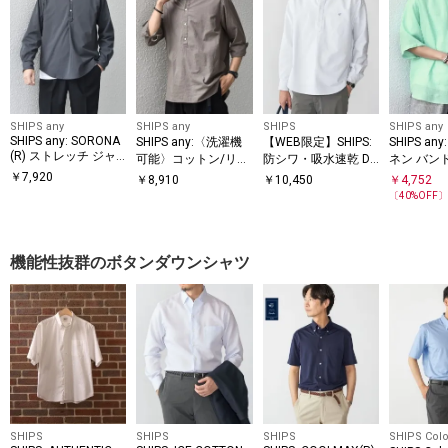
SHIPS any
SHIPS any
SHIPS
SHIPS any
SHIPS any: SORONA
SHIPS any:〈洗濯機
【WEB限定】SHIPS:
SHIPS an
(R) ストレッチ ジャ
可能〉コットン/リネ
防シワ・吸水速乾 Dr
ネン バン
ージー バンドスキッ
ン 7分袖 スキッパー
ymix(R) プルオーバ
ー ハーフ
￥
7,920
￥
8,910
￥
10,450
￥
4,752
パー プルオーバー シ
プルオーバー シャツ
ー ボダンダウン シャ
ルオーバー 
〔
40
%OFF
ャツ◆
26SS◇
ツ
SS◇
機能性抜群のボタンダウンシャツ
SHIPS
SHIPS
SHIPS
SHIPS Colo