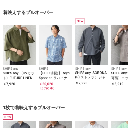
◆
着映えするプルオーバー
NEW
SHIPS any
SHIPS
SHIPS any
SHIPS any
SHIPS any: SORONA
SHIPS any:〈UVカッ
【SHIPS別注】Reyn
SHIPS a
(R) ストレッチ ジャ
ト〉FUTURE LINEN C
Spooner: ラハイナ セ
可能〉コッ
ージー バンドスキッ
ANVAS リネンライク
ーラー プルオーバー
ン 7分袖
￥
7,920
￥
7,920
￥
20,020
￥
8,910
パー プルオーバー シ
スキッパー プルオー
シャツ
プルオーバ
〔
30
%OFF〕
ャツ◆
バーシャツ◇
26SS◇
1枚で着映えするプルオーバー
NEW