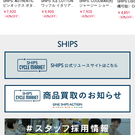
SHIPS: AUTHENTIC
SHIPS: ICE COTTON
SHIPS: COOLMAX(R)
SHIPS Co
ピンオックス ボタン
ワッフル イタリアン
ジャージー ショート
機可能〉CO
ダウン ショートスリ
ボタンダウン ソリッ
スリーブ シャツ
(R) カノ
￥
7,920
￥
9,900
￥
7,920
￥
4,851
ーブ シャツ
ド シャツ
ウン ショ
〔
40
%OFF〕
〔
40
%OFF〕
〔
40
%OFF〕
〔
30
%OFF
ブ