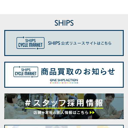
ック Aライン ワンピ
チ ワイド TEE
リーブ TEE
コットン ツ
E
ース