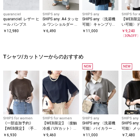
quaranciel
SHIPS any
SHIPS any
SHIPS for
quaranciel: レザー ヒ
SHIPS any: A4 タッセ
SHIPS any:〈洗濯機
【WEB限
ール パンプス
ル ワンショルダー バ
可能〉キャンブリッ
い可能〉ド
ッグ
ク スタンドカラー レ
袖 シャー
￥
12,980
￥
6,490
￥
11,000
￥
9,240
ース シャツ ブラウス
ウス
〔
30
%OFF
Tシャツ/カットソーからのおすすめ
NEW
NEW
SHIPS for women
SHIPS for women
SHIPS any
SHIPS any
《一部追加予約》
【WEB限定】〈接触
SHIPS any:〈洗濯機
SHIPS a
【WEB限定】〈手洗
冷感 / UVカット〉シ
可能〉バイカラー シ
可能〉メッ
い可能〉アイレット
アー オーガンジー コ
ョートスリーブ プル
ー ハンカ
￥
6,930
￥
9,460
￥
11,000
￥
7,480
クルーネック プルオ
ンビ プルオーバー
オーバー
ドッキング 