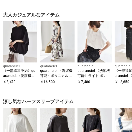
ーバー
大人カジュアルなアイテム
quaranciel
quaranciel
quaranciel
quaranciel
《一部追加予約》qu
quaranciel:〈洗濯機
quaranciel:〈洗濯機
《一部追加
aranciel:〈洗濯機可
可能〉ボタニカル プ
可能〉ライト ポンチ
arancie
能〉ライト ポンチ ハ
リント クルーネック
コンパクト フレンチ
能〉ハイラ
￥
8,470
￥
16,500
￥
7,480
￥
12,650
ーフスリーブ ドロス
ギャザー ワンピース
スリーブ TEE
ズ ワイド 
ト ルーズ TEE
ンツ
涼し気なハーフスリーブアイテム