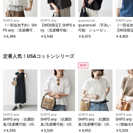
SHIPS any
SHIPS any
quaranciel
SHIPS any
《一部追加予約》SHI
【WEB限定】SHIPS a
quaranciel:〈手洗い
《一部追
PS any:〈洗濯機可
ny:〈洗濯機可能〉イ
可能〉ジョーゼット
【WEB限定】
能〉ジップ レース ヘ
ンレイ ハーフスリー
ハーフスリーブ ドロ
ny:〈洗
￥
6,490
￥
5,940
￥
8,470
￥
4,400
ム ハーフスリーブ TE
ブ ショートTEE
スト ルーズ ブラウス
レコ リブ
E
ーブ TEE
定番人気！USAコットンシリーズ
NEW
SHIPS any
SHIPS any
SHIPS any
SHIPS any
SHIPS any:〈抗菌防
SHIPS any:〈抗菌防
SHIPS any:〈抗菌防
SHIPS a
臭/洗濯機可能〉USA
臭/洗濯機可能〉USA
臭/洗濯機可能〉USA
ト/接触冷
コットン ヘンリーネ
コットン 配色 ステッ
コットン フレンチス
乾/洗濯機
￥
6,930
￥
5,500
￥
4,950
￥
5,500