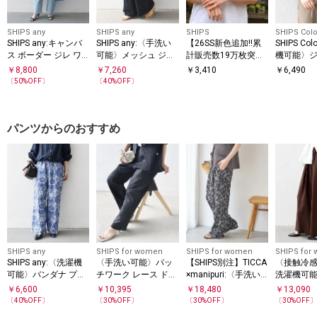
SHIPS any
SHIPS any
SHIPS
SHIPS Colo
SHIPS any:キャンバ
SHIPS any:〈手洗い
【26SS新色追加!!累
SHIPS Co
ス ボーダー ジレ ワ
可能〉メッシュ ジャ
計販売数19万枚突
機可能〉
ンピース
カード イージー ワイ
破!!】【WEB限定】S
ト タック
￥
8,800
￥
7,260
￥
3,410
￥
6,490
ド パンツ
HIPS: マイクロ SHIPS
ブラウス
〔
50
%OFF〕
〔
40
%OFF〕
ロゴ ポケット Tシャ
ツ
パンツからのおすすめ
SHIPS any
SHIPS for women
SHIPS for women
SHIPS for
SHIPS any:〈洗濯機
〈手洗い可能〉パッ
【SHIPS別注】TICCA
〈接触冷感
可能〉バンダナ プリ
チワーク レース ドロ
×manipuri:〈手洗い
洗濯機可能
ント イージー ワイド
スト パンツ
可能〉プリント パン
エスト リ
￥
6,600
￥
10,395
￥
18,480
￥
13,090
パンツ
ツ
ック イー
〔
40
%OFF〕
〔
30
%OFF〕
〔
30
%OFF〕
〔
30
%OFF