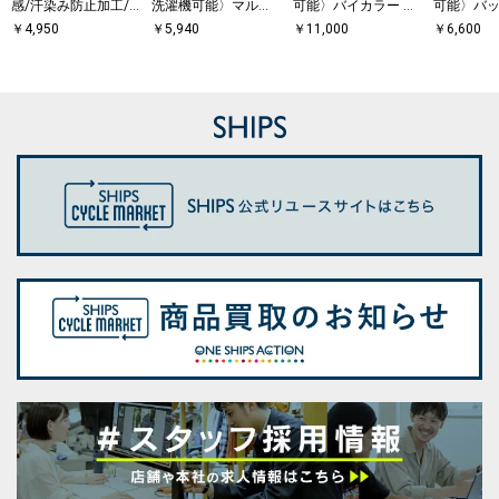
感/汗染み防止加工/
洗濯機可能〉マルチ
可能〉バイカラー シ
可能〉バッ
洗濯機可能〉ラウン
ファンクション ドッ
ョートスリーブ プル
コンビ フ
￥
4,950
￥
5,940
￥
11,000
￥
6,600
ドヘム クルー ビッグ
キング ヘム コンパク
オーバー
ーブ プル
TEE
ト TEE