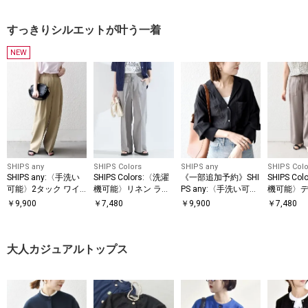
すっきりシルエットが叶う一着
NEW
SHIPS any
SHIPS Colors
SHIPS any
SHIPS Colo
SHIPS any:〈手洗い
SHIPS Colors:〈洗濯
《一部追加予約》SHI
SHIPS Co
可能〉2タック ワイ
機可能〉リネン ライ
PS any:〈手洗い可
機可能〉
ド パンツ
ク イージー パンツ◇
能〉オープン カラー
ス ベイカ
￥
9,900
￥
7,480
￥
9,900
￥
7,480
ポケット シャツ
パンツ2◇
大人カジュアルトップス