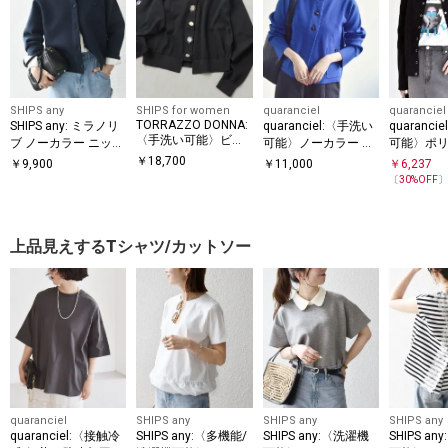
SHIPS any
SHIPS for women
quaranciel
quaranciel
TORRAZZO DONNA:
SHIPS any: ミラノリ
quaranciel:〈手洗い
quaranc
〈手洗い可能〉ビジ
ブ ノーカラー ニット
可能〉ノーカラー ク
可能〉ポ
ュー シアー カーディ
ジャケット カーディ
ラシカル ジャケット
ベロア リ
￥
18,700
￥
9,900
￥
11,000
￥
6,237
ガン
ガン
カーディガン
ト スナッ
〔
30
%OFF
ガン
上品見えするTシャツ/カットソー
quaranciel
SHIPS any
SHIPS any
SHIPS any
quaranciel:〈接触冷
SHIPS any:〈多機能/
SHIPS any:〈洗濯機
SHIPS a