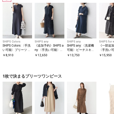
SHIPS Colors
SHIPS any
SHIPS any
SHIPS for
SHIPS Colors:〈手洗
《追加予約》SHIPS a
SHIPS any:〈洗濯機
《一部追
い可能〉プリーツ デ
ny:〈手洗い可能〉ド
可能〉ピーチスキン
〈手洗い
ザイン シャツ ワンピ
ット バンドカラー フ
サイド プリーツ バン
ト / 花柄
￥
8,910
￥
12,650
￥
13,750
￥
15,950
ース2◇
レンチ プリーツ ロン
ドカラー シャツ ワン
ー サイド
グ ワンピース
ピース
ワンピー
1枚で決まるプリーツワンピース