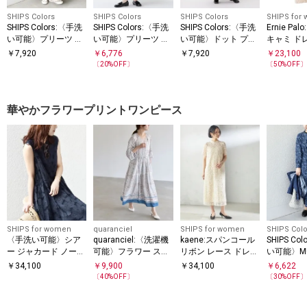
SHIPS Colors
SHIPS Colors
SHIPS Colors
SHIPS for
SHIPS Colors:〈手洗
SHIPS Colors:〈手洗
SHIPS Colors:〈手洗
Ernie Pa
い可能〉プリーツ デ
い可能〉プリーツ コ
い可能〉ドット プリ
キャミ ド
ザイン ロングスリー
ンビ ジャンパー ワン
ント プリーツ シャツ
￥
7,920
￥
6,776
￥
7,920
￥
23,100
ブ ワンピース◇
ピース
ワンピース
〔
20
%OFF〕
〔
50
%OFF
華やかフラワープリントワンピース
SHIPS for women
quaranciel
SHIPS for women
SHIPS Colo
〈手洗い可能〉シア
quaranciel:〈洗濯機
kaene:スパンコール
SHIPS Co
ー ジャカード ノース
可能〉フラワー スカ
リボン レース ドレス
い可能〉MU
リーブ ワンピース
ーフ プリント Vネッ
（セレモニー対応
フラワー 
￥
34,100
￥
9,900
￥
34,100
￥
6,622
ク フレア ワンピース
可）
ンピース
〔
40
%OFF〕
〔
30
%OFF