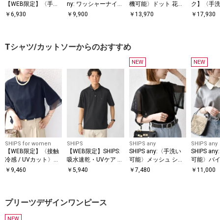
【WEB限定】〈手洗
ny: ワッシャーナイロ
機可能〉ドット 花柄
ク】〈手
い可能〉アイレット
ン スピンドル Tシャ
サイド プリーツ フレ
シルク混 
￥
6,930
￥
9,900
￥
13,970
￥
17,930
クルーネック プルオ
ツ＋イージーショー
ンチスリーブ ワンピ
シャツ
ーバー
ツ セットアップ◆
ース
Tシャツ/カットソーからのおすすめ
NEW
NEW
SHIPS for women
SHIPS
SHIPS any
SHIPS any
【WEB限定】〈接触
【WEB限定】SHIPS:
SHIPS any:〈手洗い
SHIPS a
冷感 / UVカット〉シ
吸水速乾・UVケア Dr
可能〉メッシュ シア
可能〉バイ
アー オーガンジー コ
ymix（R）ワンポイ
ー ハンカチ スリーブ
ョートスリ
￥
9,460
￥
5,940
￥
7,480
￥
11,000
ンビ プルオーバー
ントロゴ ボタンダウ
ドッキング TEE
オーバー
ン ポロシャツ
プリーツデザインワンピース
NEW