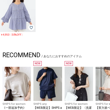
￥4,950〔50%OFF〕
RECOMMEND
/
あなたにおすすめのアイテム
NEW
NEW
SHIPS for women
SHIPS any
SHIPS for women
SHIPS for
《一部追加予約》
【WEB限定】SHIPS a
【WEB限定】〈洗濯
【実力派