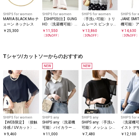
SHIPS for women
SHIPS for women
SHIPS for women
SHIPS for
MARIA BLACK:Mio チ
【SHIPS別注】GUNG
〈手洗い可能〉トリ
JANE SM
ェーン ネックレス
HO:〈洗濯機可能〉パ
ム レース ピンタック
機可能〉
ラシュート パンツ
スキッパー ブラウス
リブ フラ
￥
25,300
￥
11,550
￥
13,860
￥
14,630
ソール
〔
30
%OFF〕
〔
30
%OFF〕
〔
30
%OFF
Tシャツ/カットソーからのおすすめ
NEW
NEW
SHIPS for women
SHIPS any
SHIPS any
SHIPS for
【WEB限定】〈接触
SHIPS any:〈洗濯機
SHIPS any:〈手洗い
〈洗濯機可
冷感 / UVカット〉シ
可能〉バイカラー シ
可能〉メッシュ シア
イスト デ
アー オーガンジー コ
ョートスリーブ プル
ー ハンカチ スリーブ
ー ドッキン
￥
9,460
￥
11,000
￥
7,480
￥
12,100
ンビ プルオーバー
オーバー
ドッキング TEE