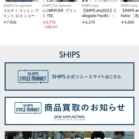
SHIPS for women
SHIPS for women
SHIPS any
SHIPS any
メルティ コットン プ
J.J.MERCER: プリン
【SHIPS any別注】C
【SHIPS 
リント ロゴ ショート
ト TEE
ollegiate Pacific:〈洗
Hutte:
スリーブ Tシャツ
濯機可能〉V ガゼッ
能〉デザイ
￥
7,920
￥
5,775
￥
6,270
￥
6,050
ト プリント & 刺繍 T
リント TEE
〔
30
%OFF〕
シャツ