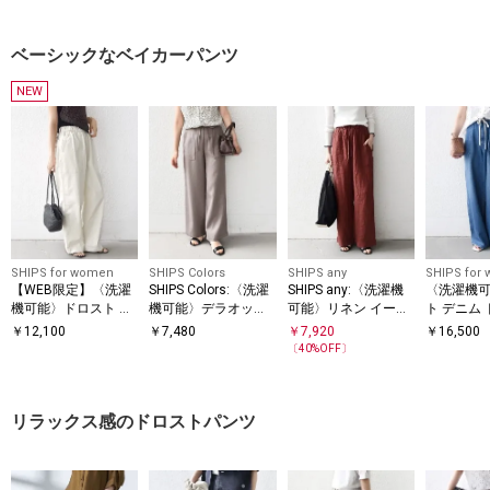
ベーシックなベイカーパンツ
NEW
SHIPS for women
SHIPS Colors
SHIPS any
SHIPS for
【WEB限定】〈洗濯
SHIPS Colors:〈洗濯
SHIPS any:〈洗濯機
〈洗濯機
機可能〉ドロスト ベ
機可能〉デラオック
可能〉リネン イージ
ト デニム
イカー パンツ
ス ベイカー イージー
ー ベイカー パンツ
ベイカー 
￥
12,100
￥
7,480
￥
7,920
￥
16,500
パンツ2◇
〔
40
%OFF〕
リラックス感のドロストパンツ