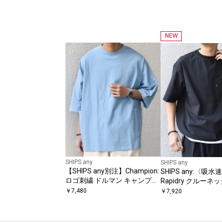
NEW
SHIPS any
SHIPS any
【SHIPS any別注】Champion:
SHIPS any:〈吸水
ロゴ刺繍 ドルマン キャンプポ
Rapidry クルーネ
ケット Tシャツ◇
ドル ポケット Tシ
￥
7,480
￥
7,920