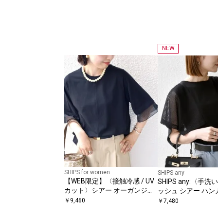
NEW
SHIPS for women
SHIPS any
【WEB限定】〈接触冷感 / UV
SHIPS any:〈手
カット〉シアー オーガンジー
ッシュ シアー ハン
コンビ プルオーバー
ブ ドッキング TEE
￥
9,460
￥
7,480