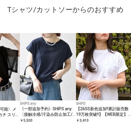
Tシャツ/カットソーからのおすすめ
SHIPS any
SHIPS
《一部追加予約》SHIPS any:
【26SS新色追加!!累計販売数
洗い可能〉メ
〈接触冷感/汗染み防止加工/
19万枚突破!!】【WEB限定】
カチ スリー
洗濯機可能〉ドロスト フレン
SHIPS: マイクロ SHIPSロゴ ポ
￥
5,500
￥
3,410
チスリーブ TEE
ケット Tシャツ