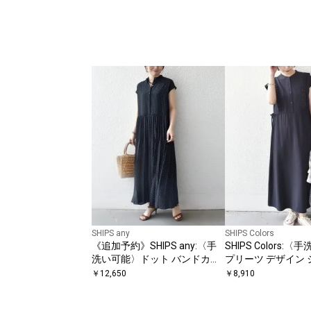
SHIPS any
SHIPS Colors
《追加予約》SHIPS any:〈手
SHIPS Colors:
洗い可能〉ドット バンドカラ
プリーツ デザイン 
ー フレンチ プリーツ ロング
ピース2◇
￥
12,650
￥
8,910
ワンピース