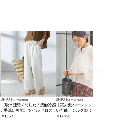
SHIPS for women
SHIPS for women
SHIPS for
〈吸水速乾 / 防しわ / 接触冷感
【実力派ベーシック】〈手洗
【WEB限
/ 手洗い可能〉ツイル ドロス
い可能〉シルク混 シアー 羽織
カット〉
ト パンツ
シャツ
コンビ 
￥
16,940
￥
17,930
￥
9,460