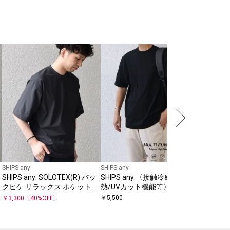
SHIPS any
SHIPS 
ト〉ソフ
ス ポケッ
￥
3,564
〔
SHIPS any
SHIPS any
SHIPS any: SOLOTEX(R) バッ
SHIPS any:〈接触冷感/遮
クピケ リラックス ポケット付
熱/UVカット機能等〉サマーフ
き ショートリーブ Tシャツ
ァンクション ポケット Tシャ
￥
5,500
￥
3,300
〔
40
%OFF〕
26SS◇
ツ 26SS◇