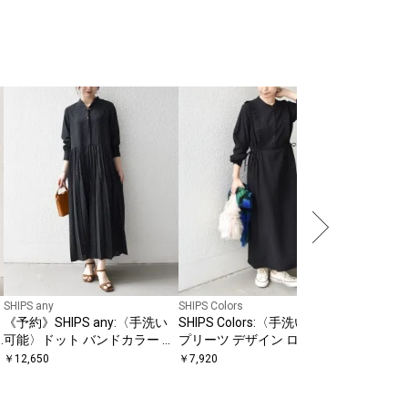
SHIPS any
SHIPS Colors
SHIPS Colo
《予約》SHIPS any:〈手洗い
SHIPS Colors:〈手洗い可能〉
SHIPS 
可能〉ドット バンドカラー プ
プリーツ デザイン ロングスリ
プリーツ 
ス
リーツ ロング ワンピース
ーブ ワンピース◇
ンピース
￥
12,650
￥
7,920
￥
6,776
〔