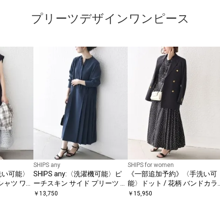
プリーツデザインワンピース
SHIPS any
SHIPS for women
〈手洗い可能〉
SHIPS any:〈洗濯機可能〉ピ
《一部追加予約》〈手洗い可
シャツ ワン
ーチスキン サイド プリーツ バ
能〉ドット / 花柄 バンドカラ
ンドカラー シャツ ワンピース
ー サイド プリーツ ワンピー
￥
13,750
￥
15,950