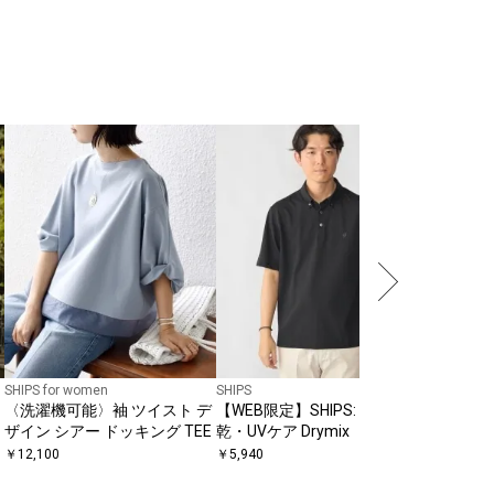
NEW
SHIPS any
SHIPS 
イカラー
ルオーバ
￥
11,000
SHIPS for women
SHIPS
〈洗濯機可能〉袖 ツイスト デ
【WEB限定】SHIPS: 吸水速
ザイン シアー ドッキング TEE
乾・UVケア Drymix（R）ワン
ポイントロゴ ボタンダウン ポ
￥
12,100
￥
5,940
ロシャツ