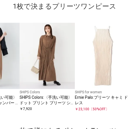
1枚で決まるプリーツワンピース
SHIPS Colors
SHIPS for women
〈手洗い可能〉
SHIPS Colors:〈手洗い可能〉
Ernie Palo:プリーツ キャミ ド
ャンパー ワ
ドット プリント プリーツ シャ
レス
ツ ワンピース
￥
7,920
￥
23,100
〔
50
%OFF〕