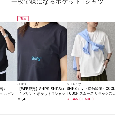
一枚で様になるポケットTシャツ
NEW
SHIPS any
SHIPS
SHIPS any:〈接触冷感〉COOL
速乾〉
【WEB限定】SHIPS: SHIPSロ
TOUCH スムース リラックス
ック スピン
ゴ プリント ポケット Tシャツ
ポケット Tシャツ 26SS◇
ャツ◇
￥
3,410
￥
3,465
〔
30
%OFF〕