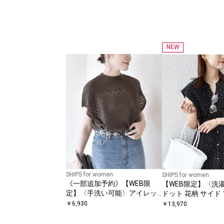
NEW
SHIPS for women
SHIPS for women
《一部追加予約》【WEB限
【WEB限定】〈洗
定】〈手洗い可能〉アイレッ
ドット 花柄 サイド
ト クルーネック プルオーバー
フレンチスリーブ 
￥
6,930
￥
13,970