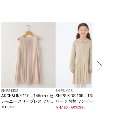
SHIPS KIDS
SHIPS KIDS
ARCH&LINE:110～145cm / セ
SHIPS KIDS:100～130cm / プ
レモニー スリーブレス プリー
リーツ 切替 ワンピース
ツ ドレス
￥
18,700
￥
4,180
〔
60
%OFF〕