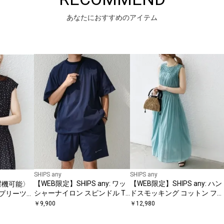
あなたにおすすめのアイテム
SHIPS any
SHIPS any
【WEB限定】SHIPS any: ワッ
【WEB限定】SHIPS any: ハン
濯機可能〉
シャーナイロン スピンドル T
ドスモッキング コットン フレ
 プリーツ
シャツ＋イージーショーツ セ
ア ノースリーブ ワンピース
ワンピース
￥
9,900
￥
12,980
ットアップ◆