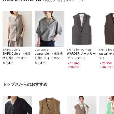
/
あなたにおすすめのアイテム
SHIPS Colors
quaranciel
SHIPS for women
SHIPS for
SHIPS Colors:〈洗濯
quaranciel:〈洗濯機
WARDER:ノースリー
raspail
機可能〉デラオック
可能〉ライト ポンチ
ブ ジャケット
スト
ス スキッパー ジレ
ドロスト ポロ プルオ
￥
8,470
￥
8,470
￥
13,860
￥
26,950
（セットアップ対応
ーバー
〔
70
%OFF〕
〔
50
%OFF
可能）◇
トップスからのおすすめ