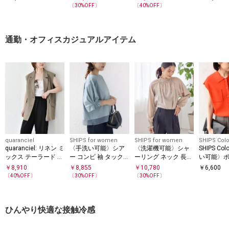
バー
ャツ ブラ
〔
30
%OFF〕
〔
40
%OFF〕
通勤・オフィスカジュアルアイテム
quaranciel
SHIPS for women
SHIPS for women
SHIPS Colo
quaranciel: リネン ミ
〈手洗い可能〉シア
〈洗濯機可能〉シャ
SHIPS Co
ックス テーラード オ
ー コンビ 袖 タック
ーリング ネック 長袖
い可能〉ポ
ーバー ジレ
デザイン プルオーバ
ブラウス
チスリーブ
￥
8,910
￥
8,855
￥
10,780
￥
6,600
ー
スト◇
〔
40
%OFF〕
〔
30
%OFF〕
〔
30
%OFF〕
ひんやり快適な接触冷感