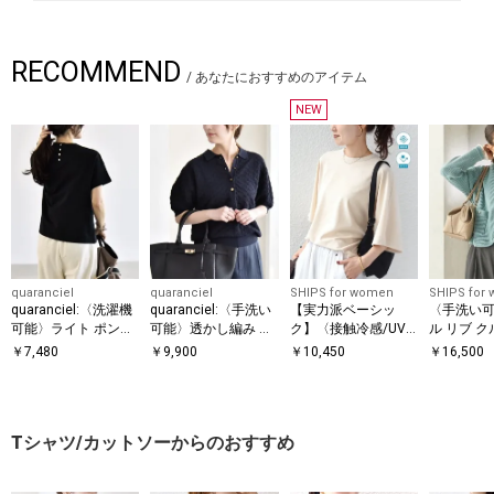
RECOMMEND
/
あなたにおすすめのアイテム
NEW
quaranciel
quaranciel
SHIPS for women
SHIPS for
quaranciel:〈洗濯機
quaranciel:〈手洗い
【実力派ベーシッ
〈手洗い
可能〉ライト ポンチ
可能〉透かし編み ポ
ク】〈接触冷感/UV
ル リブ 
バッグ ボタン ショー
ロ ニット プルオーバ
カット〉マイクロ パ
カーディ
￥
7,480
￥
9,900
￥
10,450
￥
16,500
トスリーブ TEE
ー
イル ドルマンスリー
ブ プルオーバー
Tシャツ/カットソーからのおすすめ