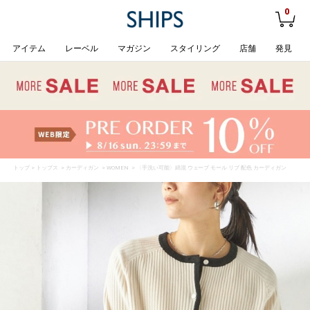
0
アイテム
レーベル
マガジン
スタイリング
店舗
発見
トップ
>
トップス
>
カーディガン
>
WOMEN
> 〈手洗い可能〉綿混 ウェーブ モール リブ 配色 カーディガン