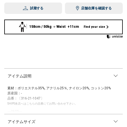
試着する
店舗在庫を確認する
158cm / 50kg
Waist +11cm
Find your size
アイテム説明
素材：ポリエステル35%, アクリル25％, ナイロン20%, コットン20%
原産国：-
品番：〔316-21-1047〕
SHIPS各店へはこちらの品番にてお問い合わせ下さい。
―26SS―
アイテムサイズ
オンオフで主役になる配色ラインがワンポイントになったリブカーディガ
ン