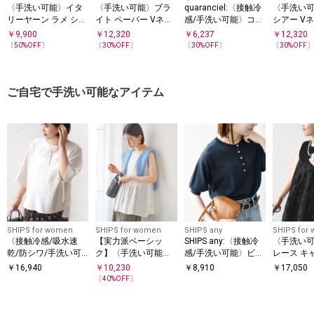
〈手洗い可能〉イタ
〈手洗い可能〉ブラ
quaranciel:〈接触冷
〈手洗い
リーヤーン ラメ ショ
イト ペーパー Vネッ
感/手洗い可能〉コン
シアー V
ート カーディガン
ク ニット カーディガ
パクト シアー ニット
ディガン
￥
9,900
￥
12,320
￥
6,237
￥
12,320
TEE
ン
〔
50
%OFF〕
〔
30
%OFF〕
〔
30
%OFF〕
〔
30
%OFF
ご自宅で手洗い可能なアイテム
SHIPS for women
SHIPS for women
SHIPS any
SHIPS for
〈接触冷感/吸水速
【実力派ベーシッ
SHIPS any:〈接触冷
〈手洗い
乾/防シワ/手洗い可
ク】〈手洗い可能〉
感/手洗い可能〉ビジ
レース キ
能〉ツイル TEE ブラ
シルク混 シアー 2WA
ュー ヘンリーネック
￥
16,940
￥
10,230
￥
8,910
￥
17,050
ウス
Y ノースリーブ ブラ
ニット プルオーバー
〔
40
%OFF〕
ウス