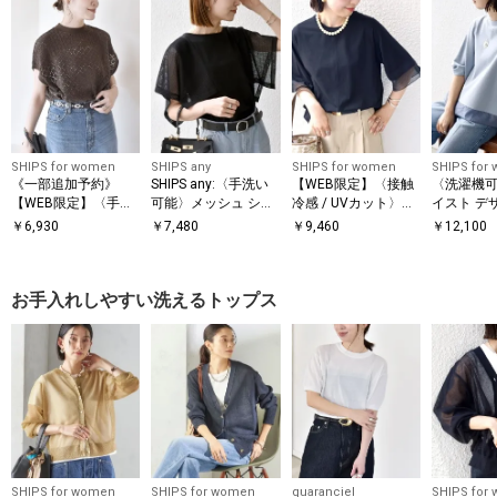
SHIPS for women
SHIPS any
SHIPS for women
SHIPS for
《一部追加予約》
SHIPS any:〈手洗い
【WEB限定】〈接触
〈洗濯機可
【WEB限定】〈手洗
可能〉メッシュ シア
冷感 / UVカット〉シ
イスト デ
い可能〉アイレット
ー ハンカチ スリーブ
アー オーガンジー コ
ー ドッキン
￥
6,930
￥
7,480
￥
9,460
￥
12,100
クルーネック プルオ
ドッキング TEE
ンビ プルオーバー
ーバー
お手入れしやすい洗えるトップス
SHIPS for women
SHIPS for women
quaranciel
SHIPS for