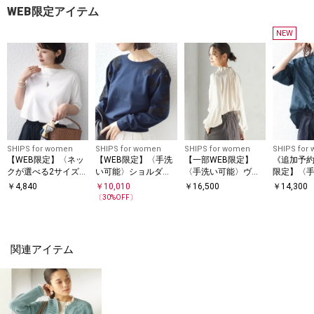
WEB限定アイテム
NEW
SHIPS for women
SHIPS for women
SHIPS for women
SHIPS for
【WEB限定】〈ネッ
【WEB限定】〈手洗
【一部WEB限定】
《追加予約
クが選べる2サイズ展
い可能〉ショルダー
〈手洗い可能〉ヴィ
限定】〈
開〉オーガニックコ
レース コンビ ニット
ンテージ サテン ネッ
能〉チェッ
￥
4,840
￥
10,010
￥
16,500
￥
14,300
ットン バリエーショ
プルオーバー
ク ギャザー ブラウス
ロングスリ
〔
30
%OFF〕
ンネック TEE
ツ（グリ
関連アイテム