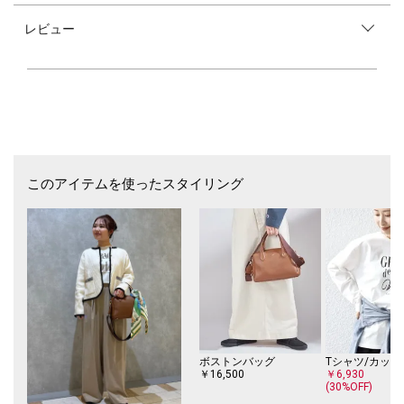
レビュー
■デザイン
配色ラインが目を引くニットジャケットです。
刻みが細かく入ったシルバーメタルボタンがデザインポイントになってい
ます。
編み地はウネのしっかり立ったリブ地で縦のラインがはっきりとしている
ので、ゆとりのあるボックスシルエットですが、すっきりとした印象とな
ります。
袖口はスリットが入っているので、袖口をまくってもきれいな見え方にな
るようデザインされています。
程よく厚みがあり、体に沿って伸びがあるため、心地よく着用できる1枚
このアイテムを使ったスタイリング
です。
■素材
ウェービーヤーンに若干の毛足があるモール糸を加えて、一見シンプルな
がらも、他でみない細かい凹凸のある質感の素材です。
軽くドライタッチでありながら、しっかりと立ったリブ編みですので長い
シーズン着用可能となっています。
ご自宅での手洗いが可能です。
■コーディネート
ショートジャケットとしてワイドパンツやスカートなどのきれいめなコー
ボストンバッグ
Tシャツ/カット
ディネートでも決まりますが、カジュアルダウンしてデニムのボトムにT
￥16,500
￥6,930
(30%OFF)
シャツで合わせてもかわいく着こなせます。