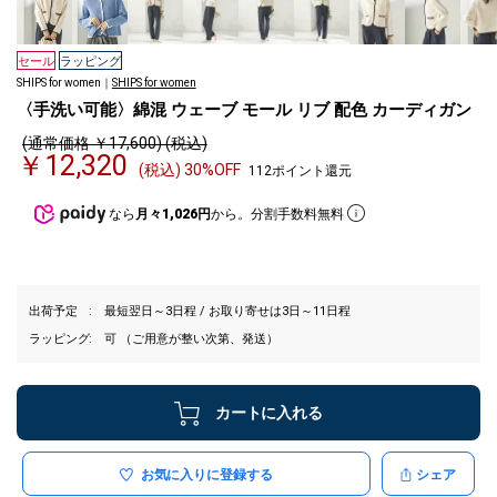
セール
ラッピング
SHIPS for women｜
SHIPS for women
〈手洗い可能〉綿混 ウェーブ モール リブ 配色 カーディガン
(通常価格 ￥17,600) (税込)
￥12,320
(税込) 30%OFF
112ポイント還元
なら
月々1,026円
から。分割手数料無料
出荷予定
最短翌日～3日程 / お取り寄せは3日～11日程
ラッピング
可 （ご用意が整い次第、発送）
カートに入れる
お気に入りに登録する
シェア