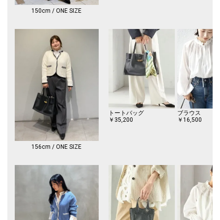
袖口にスリットが入っているので、袖口を折り返して手首を見せたり、イ
ンナーを見せる着こなしも、華奢見えしておすすめです。
150cm / ONE SIZE
■お問い合わせ品番：316-21-1047
-------------------------------------
生地の厚み：中間
伸縮性：有
透け感：ナチュラル有
光沢感：無
ポケット：有
手洗い：手洗い可
-------------------------------------
トートバッグ
ブラウス
￥35,200
￥16,500
※【着丈】こちらの商品は肩の襟ぐり箇所より計測しております。予めご
留意ください。
※製品の特性上、毛抜け、毛羽の乱れが生じる場合がありますので摩擦に
156cm / ONE SIZE
ご注意ください。
※撮影環境により商品の色味が異なって見える場合がございます。商品の
お色味は、物撮り画像をご参考にしてください。
※末永く愛用頂く為に、アテンションタグを必ずご確認の上、着用又はお
取り扱いください。
※画像の商品はサンプルです。
実際の商品と仕様、加工、サイズが若干異なる場合がございます。