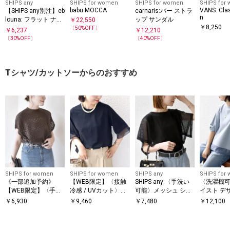
SHIPS any
SHIPS for women
SHIPS for women
SHIPS for
babu:MOCCA
VANS: Clas
【SHIPS any別注】eb
carnaris:バー ストラ
n
louna: フラット ナロ
ップ サンダル
￥
22,550
￥
8,250
ー ストラップ サンダ
〔
50
%OFF〕
￥
6,237
￥
12,210
ル
〔
30
%OFF〕
〔
40
%OFF〕
Tシャツ/カットソーからのおすすめ
SHIPS for women
SHIPS for women
SHIPS any
SHIPS for
《一部追加予約》
【WEB限定】〈接触
SHIPS any:〈手洗い
〈洗濯機可
【WEB限定】〈手洗
冷感 / UVカット〉シ
可能〉メッシュ シア
イスト デ
い可能〉アイレット
アー オーガンジー コ
ー ハンカチ スリーブ
ー ドッキン
￥
6,930
￥
9,460
￥
7,480
￥
12,100
クルーネック プルオ
ンビ プルオーバー
ドッキング TEE
ーバー