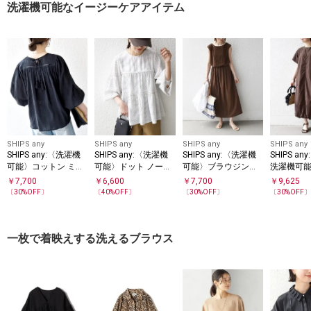
洗濯機可能なイージーケアアイテム
SHIPS any
SHIPS any
SHIPS any
SHIPS any
SHIPS any:〈洗濯機
SHIPS any:〈洗濯機
SHIPS any:〈洗濯機
SHIPS a
可能〉コットン ミッ
可能〉ドット ノーカ
可能〉ブラウジング
洗濯機可能〉
クス ハシゴ レース
ラー ティアード フレ
バイカラー フレンチ
CH ドロス
￥
7,700
￥
6,600
￥
7,700
￥
9,625
ギャザー ブラウス
ア ブラウス
スリーブ ワンピース
ワンピー
〔
30
%OFF〕
〔
40
%OFF〕
〔
30
%OFF〕
〔
30
%OFF
一枚で着映えする洗えるブラウス