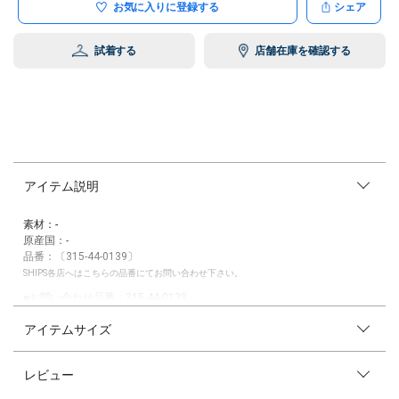
お気に入りに登録する
シェア
試着する
店舗在庫を確認する
アイテム説明
素材：-
原産国：-
品番：〔315-44-0139〕
SHIPS各店へはこちらの品番にてお問い合わせ下さい。
■お問い合わせ品番：315-44-0139
アイテムサイズ
【VANS】(ヴァンズ)
1966年に創立しポール・ヴァン・ドーレンと３人のパートナーがカリフ
ォルニア州アナハイムにてショップをオープンした歴史あるスケートシュ
レビュー
ーズブランド。
当時シンプルなデザインやヴァルカナイズ製法で作られたスニーカーは地