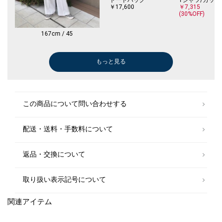
￥17,600
￥7,315
(30%OFF)
167cm / 45
もっと見る
チノパンツ
ストール/マフラー
その他パンツ
ニット/セーター
ボストンバッグ
その他パンツ
トートバッグ
キャップ
その他パンツ
Tシャツ/カットソー
ブルゾン
ベスト
その他パンツ
ボストンバッグ
ロング・マキシ
￥22,000
￥3,564
￥9,350
￥6,380
￥11,550
￥10,560
￥31,900
￥8,800
￥8,800
￥7,480
￥15,400
￥13,200
￥9,900
￥11,550
￥9,900
(40%OFF)
(50%OFF)
(60%OFF)
(40%OFF)
(40%OFF)
(50%OFF)
(60%OFF)
(50%OFF)
(50%OFF)
(40%OFF)
(40%OFF)
(50%OFF)
この商品について問い合わせする
配送・送料・手数料について
返品・交換について
取り扱い表示記号について
関連アイテム