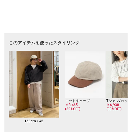
元のスケーターやサーファーを中心に人気が高まる。
今では国内の知名度も上がり、人気は不動のものになっています。
シンプルなデザインであり、今ではスケーターやサーファーだけの物では
なくファッションアイテムとして多くの人に愛されています。
※素材の特性上、若干の色ムラ、擦れが見られる場合がございますが、予
めご了承下さい。
※雨や汗に濡れた状態での摩擦により、色落ちする恐れがございますので
このアイテムを使ったスタイリング
ご注意下さい。
※サイズ換算（表記）はあくまで目安となります。
※薄いボール紙を使用した箱の為、輸送中に箱が多少破損する場合がござ
います。予めご了承お願いいたします。
※末永く愛用頂く為に、アテンションタグを必ずご確認の上、着用又はお
取り扱いください。
ニットキャップ
Tシャツ/カット
￥3,465
￥6,930
(30%OFF)
(30%OFF)
158cm / 45