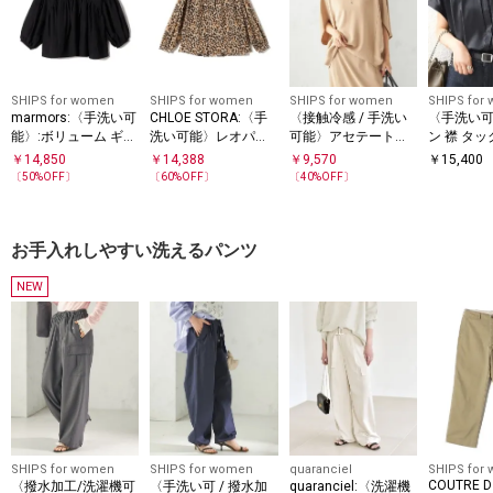
SHIPS for women
SHIPS for women
SHIPS for women
SHIPS for
marmors:〈手洗い可
CHLOE STORA:〈手
〈接触冷感 / 手洗い
〈手洗い
能〉:ボリューム ギャ
洗い可能〉レオパー
可能〉アセテート混
ン 襟 タッ
ザー ブラウス
ド ブラウス
バック サテン ドルマ
ン ブラウ
￥
14,850
￥
14,388
￥
9,570
￥
15,400
ン ブラウス
〔
50
%OFF〕
〔
60
%OFF〕
〔
40
%OFF〕
お手入れしやすい洗えるパンツ
NEW
SHIPS for women
SHIPS for women
quaranciel
SHIPS for
COUTRE D
〈撥水加工/洗濯機可
〈手洗い可 / 撥水加
quaranciel:〈洗濯機