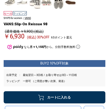
セール
ラッピング
SHIPS for women｜
VANS
VANS:Slip-On Reissue 98
(通常価格 ￥9,900) (税込)
￥6,930
(税込) 30%OFF
63ポイント還元
なら
月々1,155円
から。分割手数料無料
BUY2 10%OFF対象
出荷予定
最短翌日～3日程 / お取り寄せは3日～11日程
ラッピング
一部可 （ご用意が整い次第、発送）
カートに入れる