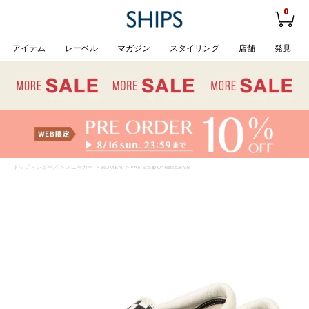
0
アイテム
レーベル
マガジン
スタイリング
店舗
発見
トップ
>
シューズ
>
スニーカー
>
WOMEN
> VANS:Slip-On Reissue 98