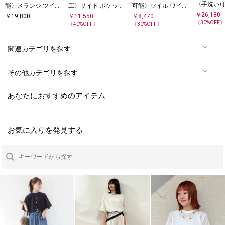
〈手洗い
能〉メランジ ツイル
工〉サイド ポケット
可能〉ツイル ワイド
ルド チノ
フィールド パンツ
裾 ドロスト パンツ
イージー カーゴ パン
￥
26,180
￥
19,800
￥
11,550
￥
8,470
ジ
ツ
〔
30
%OFF
〔
40
%OFF〕
〔
30
%OFF〕
関連カテゴリを探す
その他カテゴリを探す
あなたにおすすめのアイテム
お気に入りを発見する