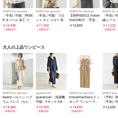
SHIPS for women
SHIPS for women
SHIPS for women
SHIPS for
〈手洗い可能〉IPEKE
〈手洗い可能〉フロ
【SHIPS別注】troisie
〈手洗い可
R オパール 加工 ブラ
ント タイ メロー 長
meCHACO:〈手洗い
繍 レース
ウス（セレモニー対
袖 ブラウス
可能〉シアー ボレロ
リーブ ブ
￥
16,940
￥
11,550
￥
19,800
￥
11,220
応可）
ブラウス（セレモニ
〔
30
%OFF〕
〔
30
%OFF〕
〔
40
%OFF
ー対応可）
大人の上品ワンピース
SHIPS for women
quaranciel
SHIPS for women
SHIPS any
kaene:バルーン ペプ
quaranciel:〈洗濯機
troisiemechaco:ドッ
《予約》SHI
ラム ドレス（セレモ
可能〉Vネック 6分袖
キング ワンピース
〈手洗い
ニー対応可）
ブラウス & Iライン ス
（セレモニー対応
ト バンド
￥
18,480
￥
10,395
￥
14,850
￥
12,650
カート セットアップ
可）
ーツ ロン
〔
40
%OFF〕
〔
30
%OFF〕
〔
50
%OFF〕
ス