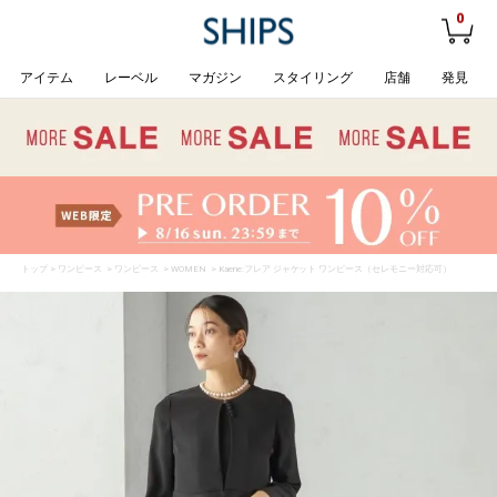
0
アイテム
レーベル
マガジン
スタイリング
店舗
発見
トップ
>
ワンピース
>
ワンピース
>
WOMEN
> Kaene:フレア ジャケット ワンピース（セレモニー対応可）