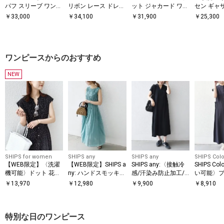
パフ スリーブ ワンピ
リボン レース ドレス
ット ジャカード ワン
セン ギャ
※過度な力や摩擦が加わると、縫い目の滑脱、生地の擦り切れや破れ、生
ース
（セレモニー対応
ピース（セレモニー
付き 長袖
￥
33,000
￥
34,100
￥
31,900
￥
25,300
地の変形が生じますので十分にご注意ください。
可）
対応可）
※こちらの商品は素材の特質上、引っかけや引っ掛かりが起きることがあ
ります。着用の際はバッグやベルト、アクセサリー、壁など表面の粗いも
のとの連続しての接触や、摩擦、お取り扱いに十分お気を付けください。
※雨や汗に濡れた状態での摩擦により、色落ちする恐れがございますので
ワンピースからのおすすめ
ご注意ください。
※撮影環境により商品の色味が異なって見える場合がございます。商品の
NEW
お色味は、物撮り画像をご参考にしてください。
※末永く愛用頂く為に、アテンションタグを必ずご確認の上、着用又はお
取り扱いください。
※画像の商品はサンプルです。
実際の商品と仕様、加工、サイズが若干異なる場合がございます。
SHIPS for women
SHIPS any
SHIPS any
SHIPS Colo
【WEB限定】〈洗濯
【WEB限定】SHIPS a
SHIPS any:〈接触冷
SHIPS Co
機可能〉ドット 花柄
ny: ハンドスモッキン
感/汗染み防止加工/
い可能〉プ
サイド プリーツ フレ
グ コットン フレア
洗濯機可能〉スキッ
ザイン シ
￥
13,970
￥
12,980
￥
9,900
￥
8,910
ンチスリーブ ワンピ
ノースリーブ ワンピ
パー Aライン ワンピ
ース2◇
ース
ース
ース
特別な日のワンピース