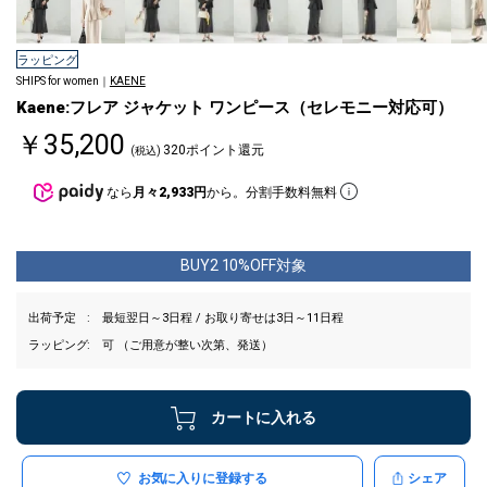
ラッピング
SHIPS for women｜
KAENE
Kaene:フレア ジャケット ワンピース（セレモニー対応可）
￥35,200
320ポイント還元
(税込)
なら
月々2,933円
から。分割手数料無料
BUY2 10%OFF対象
出荷予定
最短翌日～3日程 / お取り寄せは3日～11日程
ラッピング
可 （ご用意が整い次第、発送）
カートに入れる
お気に入りに登録する
シェア