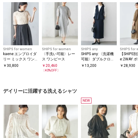
SHIPS for women
SHIPS for women
SHIPS any
SHIPS for
kaene:エンブロイダ
〈手洗い可能〉レー
SHIPS any:〈洗濯機
【SHIPS別
リー ミックス ワンピ
ス ワンピース
可能〉ダブルクロス
e:2WAY 
ース〈セレモニー対
Vネック ペプラム ワ
ング ワン
￥
30,800
￥
20,460
￥
13,200
￥
28,930
応可〉
ンピース［NAVY BLU
レモニー
〔
40
%OFF〕
E］
デイリーに活躍する洗えるシャツ
NEW