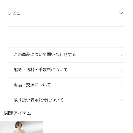
いざという時にあると安心◎ジャケットとワンピースが一体化したエレガ
ントな1着
レビュー
■デザイン
ペプラムジャケットとワンピースが一体化したエレガントなワンピース。
セットアップのように見えながらも、ジャケットとワンピースがつながっ
ているため、着用中の着崩れを防ぎ、美しいシルエットをキープします。
ワンピース部分はマーメイドシルエットで、ウエストが過度にタイトにな
らないよう設計。
ジャケットのかっちりとした印象を保ちつつ、快適にご着用いただけるデ
この商品について問い合わせする
ザインに仕上げました。
フロントファスナー仕様で着脱がスムーズなため、授乳中の方にも便利な
一着です。
配送・送料・手数料について
【ベージュ】
入学式・卒業式などのセレモニーや七五三などの装いとしても最適。
返品・交換について
フロントにあしらったパールモチーフボタンが上品なアクセントになって
います。
取り扱い表示記号について
【ブラック】
喪服としてもご使用いただけるフォーマルブラック素材を採用。
関連アイテム
華美になりすぎないくるみボタンを使用し、落ち着いた印象に仕上げまし
た。
■おすすめシーン