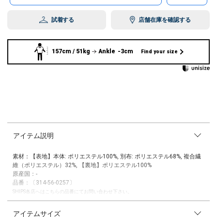
試着する
店舗在庫を確認する
157cm / 51kg
Ankle -3cm
Find your size
アイテム説明
素材：【表地】本体: ポリエステル100%, 別布: ポリエステル68%, 複合繊
維（ポリエステル）32%, 【裏地】ポリエステル100%
原産国：-
品番：〔314-56-0257〕
SHIPS各店へはこちらの品番にてお問い合わせ下さい。
―25AW―
アイテムサイズ