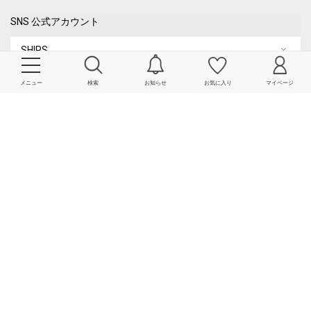
SNS 公式アカウント
SHIPS
SHIPS MEN
メニュー
検索
お知らせ
お気に入り
マイページ
SHIPS WOMEN
SHIPS any
SHIPS KIDS
quaranciel
City Ambient Products
COPYRIGHT© SHIPS ALL RIGHTS RESERVED.