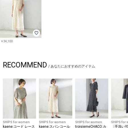
・結婚式やお食事会の華やぎシーン、謝恩会や同窓会などのパーティシー
ン
・結婚式の2次会などのパーティーシーン
■お問い合わせ品番：314-56-0257
-------------------------------------
生地の厚み：中間
￥34,100
伸縮性：有
透け感：ベージュやや有
光沢感：無
ポケット：無
RECOMMEND
手洗い：洗濯機可
/
あなたにおすすめのアイテム
-------------------------------------
※ブラックのモデル着用サイズはサンプルの為、「36サイズ」です。36
サイズのお取り扱いはございません為、予めご了承ください。
【着丈】123cm
【肩幅】37cm
【身幅】46cm
【そで丈】56cm
※ジャケットとワンピースは縫い付けてあるので取り外しは不可となりま
SHIPS for women
SHIPS for women
SHIPS for women
SHIPS for
kaene:コード レース
kaene:スパンコール
troisiemeCHACO:カ
〈手洗い
す。